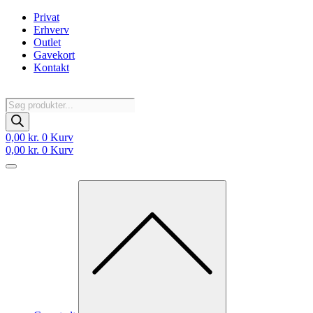
Videre
Privat
til
Erhverv
indhold
Outlet
Gavekort
Kontakt
Products
search
0,00
kr.
0
Kurv
0,00
kr.
0
Kurv