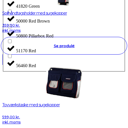
41820 Green
Spilhåndtagsholder med sugekopper
50000 Red Brown
359,00
kr.
inkl. moms
50800 Pillarbox Red
Se produkt
51170 Red
56460 Red
Tovværkstaske med sugekopper
599,00
kr.
inkl. moms