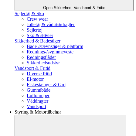
Open Sikkerhed, Vandsport & Fritid
Sejlertøj & Sko
Crew wear
Jolletøj & våd-/tørdragter
Sejlertøj
Sko & støvler
Sikkerhed & Badestiger
Bade-/stævnstiger & platform
Rednings-/svømmeveste
Redningsflåder
Sikkerhedsudstyr
Vandsport & Fritid
Diverse fritid
El-motor
Fiskestænger & Grej
Gummibåde
Luftpumper
Våddragter
Vandsport
Styring & Motortilbehør