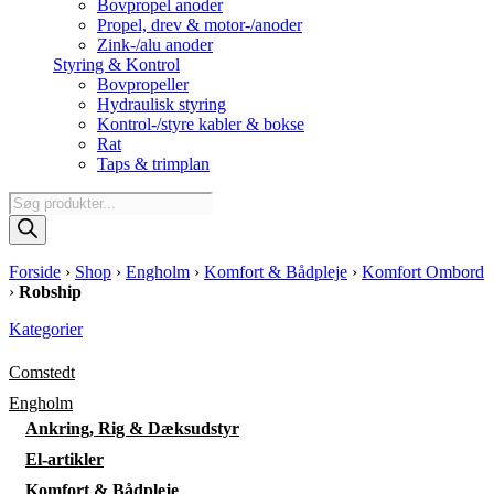
Bovpropel anoder
Propel, drev & motor-/anoder
Zink-/alu anoder
Styring & Kontrol
Bovpropeller
Hydraulisk styring
Kontrol-/styre kabler & bokse
Rat
Taps & trimplan
Products
search
Forside
›
Shop
›
Engholm
›
Komfort & Bådpleje
›
Komfort Ombord
›
Robship
Kategorier
Comstedt
Engholm
Ankring, Rig & Dæksudstyr
El-artikler
Komfort & Bådpleje