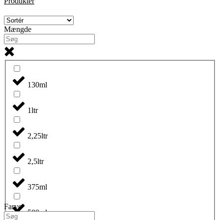
Produkter
Mængde
130ml
1ltr
2,25ltr
2,5ltr
375ml
Farve
500ml