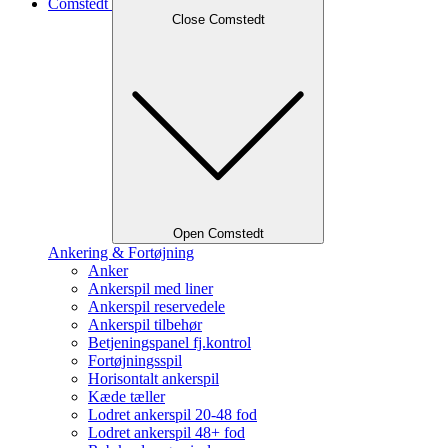
Comstedt
Close Comstedt
Open Comstedt
Ankering & Fortøjning
Anker
Ankerspil med liner
Ankerspil reservedele
Ankerspil tilbehør
Betjeningspanel fj.kontrol
Fortøjningsspil
Horisontalt ankerspil
Kæde tæller
Lodret ankerspil 20-48 fod
Lodret ankerspil 48+ fod