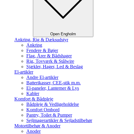
Open Engholm
Ankring, Rig & Dæksudstyr
Ankring
Fendere & Bøjer
Flag, Årer & Bådshager
Rig, Tovværk & Stålwire
Sjækler, Hager, Led & Beslag
El-artikler
Andre El-artikler
Batterikasser, CEE-stik m.m.
El-paneler, Lanterner & Lys
Kabler
Komfort & Bådpleje
Bådpleje & Vedligeholdelse
Komfort Ombord
Pantry, Toilet & Pumper
Sejlmagerartikler & Sejladstilbehør
Motortilbehør & Anoder
Anoder