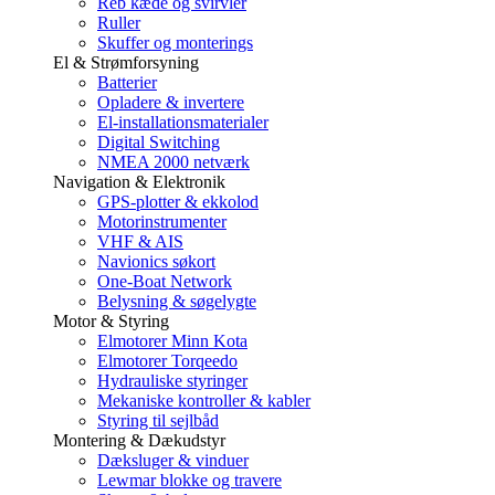
Reb kæde og svirvler
Ruller
Skuffer og monterings
El & Strømforsyning
Batterier
Opladere & invertere
El-installationsmaterialer
Digital Switching
NMEA 2000 netværk
Navigation & Elektronik
GPS-plotter & ekkolod
Motorinstrumenter
VHF & AIS
Navionics søkort
One-Boat Network
Belysning & søgelygte
Motor & Styring
Elmotorer Minn Kota
Elmotorer Torqeedo
Hydrauliske styringer
Mekaniske kontroller & kabler
Styring til sejlbåd
Montering & Dækudstyr
Dæksluger & vinduer
Lewmar blokke og travere