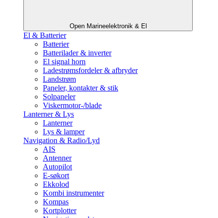
Open Marineelektronik & El
El & Batterier
Batterier
Batterilader & inverter
El signal horn
Ladestrømsfordeler & afbryder
Landstrøm
Paneler, kontakter & stik
Solpaneler
Viskermotor-/blade
Lanterner & Lys
Lanterner
Lys & lamper
Navigation & Radio/Lyd
AIS
Antenner
Autopilot
E-søkort
Ekkolod
Kombi instrumenter
Kompas
Kortplotter