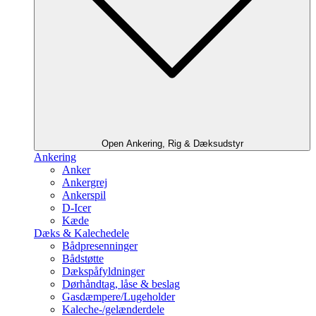
Open Ankering, Rig & Dæksudstyr
Ankering
Anker
Ankergrej
Ankerspil
D-Icer
Kæde
Dæks & Kalechedele
Bådpresenninger
Bådstøtte
Dækspåfyldninger
Dørhåndtag, låse & beslag
Gasdæmpere/Lugeholder
Kaleche-/gelænderdele