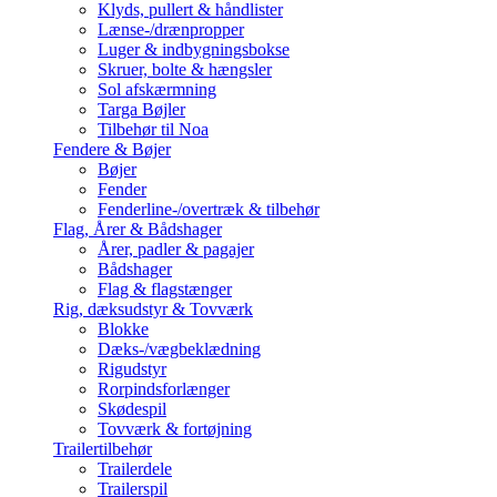
Klyds, pullert & håndlister
Lænse-/drænpropper
Luger & indbygningsbokse
Skruer, bolte & hængsler
Sol afskærmning
Targa Bøjler
Tilbehør til Noa
Fendere & Bøjer
Bøjer
Fender
Fenderline-/overtræk & tilbehør
Flag, Årer & Bådshager
Årer, padler & pagajer
Bådshager
Flag & flagstænger
Rig, dæksudstyr & Tovværk
Blokke
Dæks-/vægbeklædning
Rigudstyr
Rorpindsforlænger
Skødespil
Tovværk & fortøjning
Trailertilbehør
Trailerdele
Trailerspil