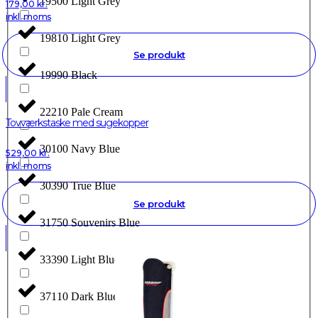
19500 Light Grey
179,00
kr.
inkl. moms
19810 Light Grey
Se produkt
19990 Black
22210 Pale Cream
Tovværkstaske med sugekopper
30100 Navy Blue
529,00
kr.
inkl. moms
30390 True Blue
Se produkt
31750 Souvenirs Blue
33390 Light Blue
37110 Dark Blue