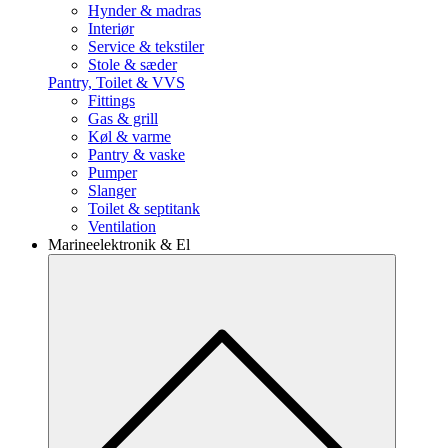
Hynder & madras
Interiør
Service & tekstiler
Stole & sæder
Pantry, Toilet & VVS
Fittings
Gas & grill
Køl & varme
Pantry & vaske
Pumper
Slanger
Toilet & septitank
Ventilation
Marineelektronik & El