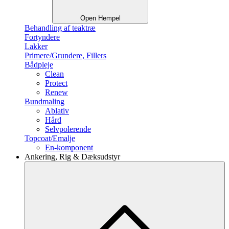
Open Hempel
Behandling af teaktræ
Fortyndere
Lakker
Primere/Grundere, Fillers
Bådpleje
Clean
Protect
Renew
Bundmaling
Ablativ
Hård
Selvpolerende
Topcoat/Emalje
En-komponent
Ankering, Rig & Dæksudstyr