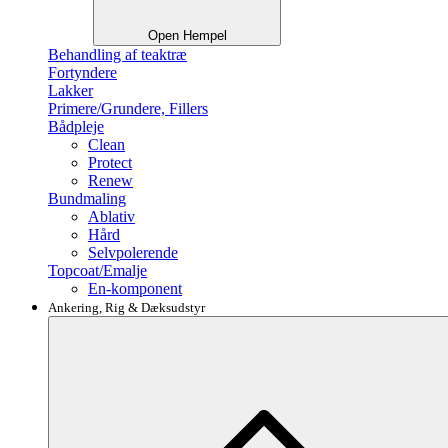
Open Hempel
Behandling af teaktræ
Fortyndere
Lakker
Primere/Grundere, Fillers
Bådpleje
Clean
Protect
Renew
Bundmaling
Ablativ
Hård
Selvpolerende
Topcoat/Emalje
En-komponent
Ankering, Rig & Dæksudstyr