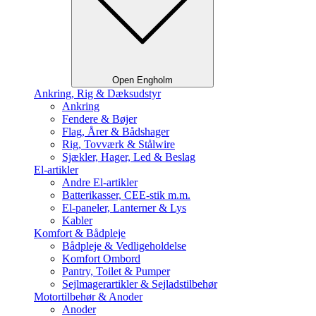
Open Engholm
Ankring, Rig & Dæksudstyr
Ankring
Fendere & Bøjer
Flag, Årer & Bådshager
Rig, Tovværk & Stålwire
Sjækler, Hager, Led & Beslag
El-artikler
Andre El-artikler
Batterikasser, CEE-stik m.m.
El-paneler, Lanterner & Lys
Kabler
Komfort & Bådpleje
Bådpleje & Vedligeholdelse
Komfort Ombord
Pantry, Toilet & Pumper
Sejlmagerartikler & Sejladstilbehør
Motortilbehør & Anoder
Anoder