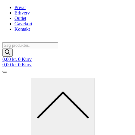
Videre
Privat
til
Erhverv
indhold
Outlet
Gavekort
Kontakt
Products
search
0,00
kr.
0
Kurv
0,00
kr.
0
Kurv