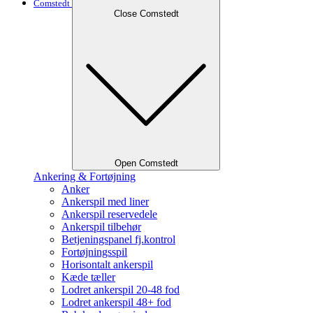
Comstedt
Close Comstedt
Open Comstedt
Ankering & Fortøjning
Anker
Ankerspil med liner
Ankerspil reservedele
Ankerspil tilbehør
Betjeningspanel fj.kontrol
Fortøjningsspil
Horisontalt ankerspil
Kæde tæller
Lodret ankerspil 20-48 fod
Lodret ankerspil 48+ fod