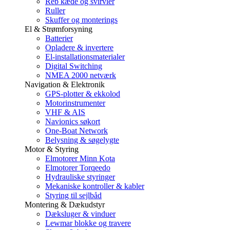
Reb kæde og svirvler
Ruller
Skuffer og monterings
El & Strømforsyning
Batterier
Opladere & invertere
El-installationsmaterialer
Digital Switching
NMEA 2000 netværk
Navigation & Elektronik
GPS-plotter & ekkolod
Motorinstrumenter
VHF & AIS
Navionics søkort
One-Boat Network
Belysning & søgelygte
Motor & Styring
Elmotorer Minn Kota
Elmotorer Torqeedo
Hydrauliske styringer
Mekaniske kontroller & kabler
Styring til sejlbåd
Montering & Dækudstyr
Dæksluger & vinduer
Lewmar blokke og travere