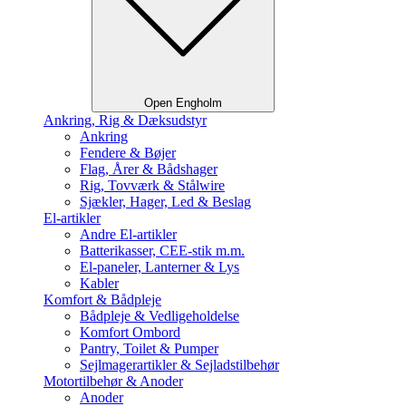
Open Engholm
Ankring, Rig & Dæksudstyr
Ankring
Fendere & Bøjer
Flag, Årer & Bådshager
Rig, Tovværk & Stålwire
Sjækler, Hager, Led & Beslag
El-artikler
Andre El-artikler
Batterikasser, CEE-stik m.m.
El-paneler, Lanterner & Lys
Kabler
Komfort & Bådpleje
Bådpleje & Vedligeholdelse
Komfort Ombord
Pantry, Toilet & Pumper
Sejlmagerartikler & Sejladstilbehør
Motortilbehør & Anoder
Anoder