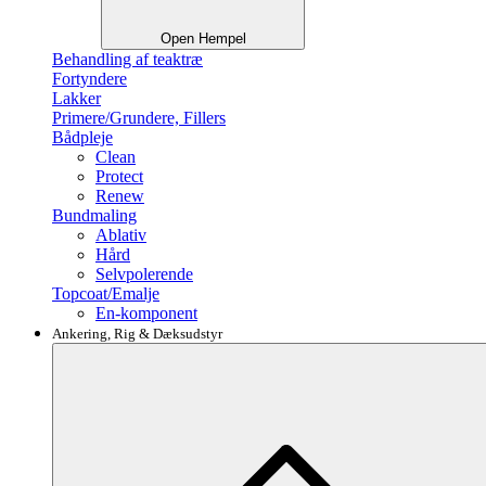
Open Hempel
Behandling af teaktræ
Fortyndere
Lakker
Primere/Grundere, Fillers
Bådpleje
Clean
Protect
Renew
Bundmaling
Ablativ
Hård
Selvpolerende
Topcoat/Emalje
En-komponent
Ankering, Rig & Dæksudstyr