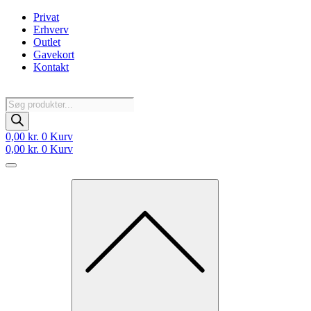
Videre
Privat
til
Erhverv
indhold
Outlet
Gavekort
Kontakt
Products
search
0,00
kr.
0
Kurv
0,00
kr.
0
Kurv