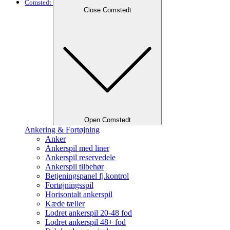
Comstedt
Close Comstedt
Open Comstedt
Ankering & Fortøjning
Anker
Ankerspil med liner
Ankerspil reservedele
Ankerspil tilbehør
Betjeningspanel fj.kontrol
Fortøjningsspil
Horisontalt ankerspil
Kæde tæller
Lodret ankerspil 20-48 fod
Lodret ankerspil 48+ fod