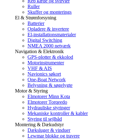
Reb kæde og svirvler
Ruller
Skuffer og monterings
El & Strømforsyning
Batterier
Opladere & invertere
El-installationsmaterialer
Digital Switching
NMEA 2000 netværk
Navigation & Elektronik
GPS-plotter & ekkolod
Motorinstrumenter
VHF & AIS
Navionics søkort
One-Boat Network
Belysning & søgelygte
Motor & Styring
Elmotorer Minn Kota
Elmotorer Torqeedo
Hydrauliske styringer
Mekaniske kontroller & kabler
Styring til sejlbåd
Montering & Dækudstyr
Dæksluger & vinduer
Lewmar blokke og travere