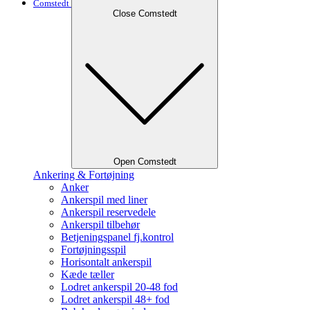
Comstedt
Close Comstedt
Open Comstedt
Ankering & Fortøjning
Anker
Ankerspil med liner
Ankerspil reservedele
Ankerspil tilbehør
Betjeningspanel fj.kontrol
Fortøjningsspil
Horisontalt ankerspil
Kæde tæller
Lodret ankerspil 20-48 fod
Lodret ankerspil 48+ fod