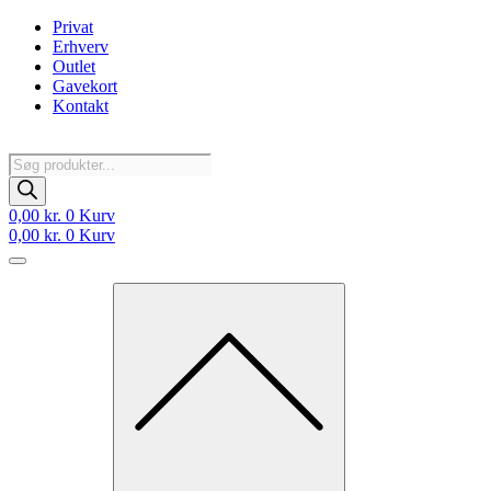
Videre
Privat
til
Erhverv
indhold
Outlet
Gavekort
Kontakt
Products
search
0,00
kr.
0
Kurv
0,00
kr.
0
Kurv