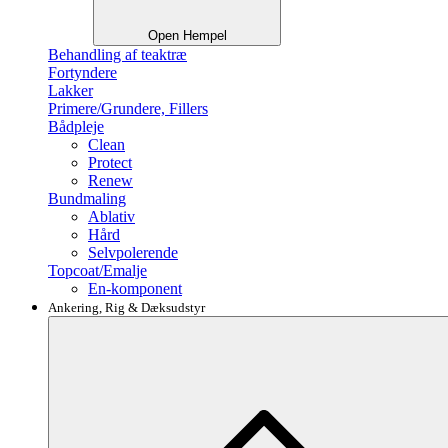
Open Hempel
Behandling af teaktræ
Fortyndere
Lakker
Primere/Grundere, Fillers
Bådpleje
Clean
Protect
Renew
Bundmaling
Ablativ
Hård
Selvpolerende
Topcoat/Emalje
En-komponent
Ankering, Rig & Dæksudstyr