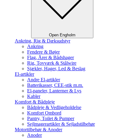
Open Engholm
Ankring, Rig & Dæksudstyr
Ankring
Fendere & Bøjer
Flag, Årer & Bådshager
Rig, Tovværk & Stålwire
Sjækler, Hager, Led & Beslag
El-artikler
Andre El-artikler
Batterikasser, CEE-stik m.m.
El-paneler, Lanterner & Lys
Kabler
Komfort & Bådpleje
Bådpleje & Vedligeholdelse
Komfort Ombord
Pantry, Toilet & Pumper
Sejlmagerartikler & Sejladstilbehør
Motortilbehør & Anoder
Anoder