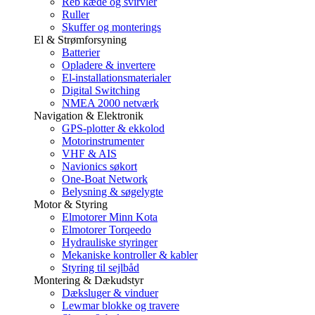
Reb kæde og svirvler
Ruller
Skuffer og monterings
El & Strømforsyning
Batterier
Opladere & invertere
El-installationsmaterialer
Digital Switching
NMEA 2000 netværk
Navigation & Elektronik
GPS-plotter & ekkolod
Motorinstrumenter
VHF & AIS
Navionics søkort
One-Boat Network
Belysning & søgelygte
Motor & Styring
Elmotorer Minn Kota
Elmotorer Torqeedo
Hydrauliske styringer
Mekaniske kontroller & kabler
Styring til sejlbåd
Montering & Dækudstyr
Dæksluger & vinduer
Lewmar blokke og travere