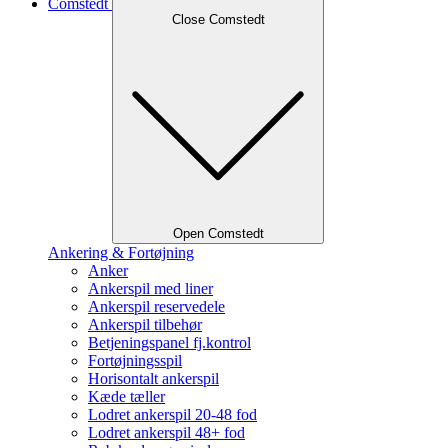
Comstedt
Close Comstedt
Open Comstedt
Ankering & Fortøjning
Anker
Ankerspil med liner
Ankerspil reservedele
Ankerspil tilbehør
Betjeningspanel fj.kontrol
Fortøjningsspil
Horisontalt ankerspil
Kæde tæller
Lodret ankerspil 20-48 fod
Lodret ankerspil 48+ fod