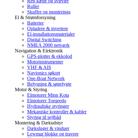
Reb kæde og svirvler
Ruller
Skuffer og monterings
El & Strømforsyning
Batterier
Opladere & invertere
El-installationsmaterialer
Digital Switching
NMEA 2000 netværk
Navigation & Elektronik
GPS-plotter & ekkolod
Motorinstrumenter
VHF & AIS
Navionics søkort
One-Boat Network
Belysning & søgelygte
Motor & Styring
Elmotorer Minn Kota
Elmotorer Torqeedo
Hydrauliske styringer
Mekaniske kontroller & kabler
Styring til sejlbåd
Montering & Dækudstyr
Dæksluger & vinduer
Lewmar blokke og travere