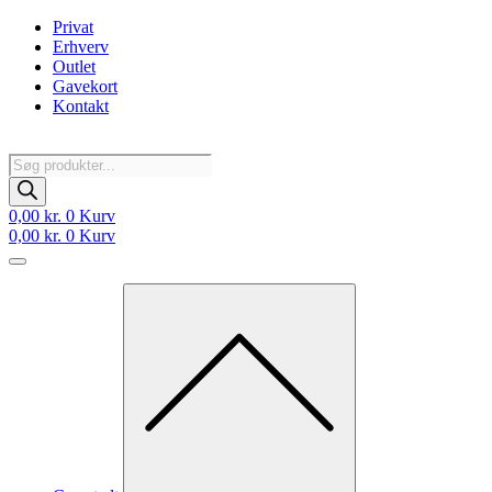
Videre
Privat
til
Erhverv
indhold
Outlet
Gavekort
Kontakt
Products
search
0,00
kr.
0
Kurv
0,00
kr.
0
Kurv