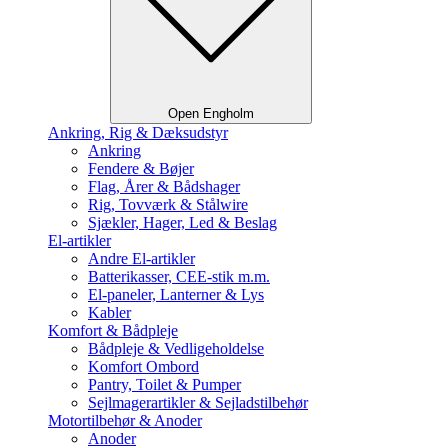
Open Engholm
Ankring, Rig & Dæksudstyr
Ankring
Fendere & Bøjer
Flag, Årer & Bådshager
Rig, Tovværk & Stålwire
Sjækler, Hager, Led & Beslag
El-artikler
Andre El-artikler
Batterikasser, CEE-stik m.m.
El-paneler, Lanterner & Lys
Kabler
Komfort & Bådpleje
Bådpleje & Vedligeholdelse
Komfort Ombord
Pantry, Toilet & Pumper
Sejlmagerartikler & Sejladstilbehør
Motortilbehør & Anoder
Anoder