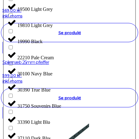
19500 Light Grey
569,00
kr.
inkl. moms
19810 Light Grey
Se produkt
19990 Black
22210 Pale Cream
Spilernæb 25mm pfeiffer
30100 Navy Blue
599,00
kr.
inkl. moms
30390 True Blue
Se produkt
31750 Souvenirs Blue
33390 Light Blue
37110 Dark Blue