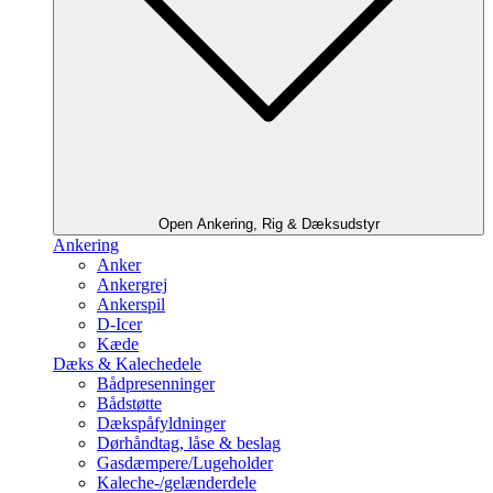
Open Ankering, Rig & Dæksudstyr
Ankering
Anker
Ankergrej
Ankerspil
D-Icer
Kæde
Dæks & Kalechedele
Bådpresenninger
Bådstøtte
Dækspåfyldninger
Dørhåndtag, låse & beslag
Gasdæmpere/Lugeholder
Kaleche-/gelænderdele