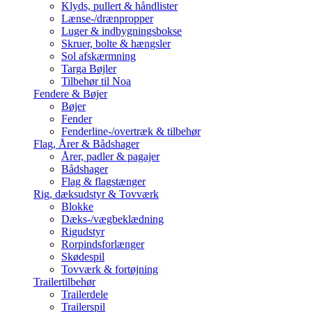
Klyds, pullert & håndlister
Lænse-/drænpropper
Luger & indbygningsbokse
Skruer, bolte & hængsler
Sol afskærmning
Targa Bøjler
Tilbehør til Noa
Fendere & Bøjer
Bøjer
Fender
Fenderline-/overtræk & tilbehør
Flag, Årer & Bådshager
Årer, padler & pagajer
Bådshager
Flag & flagstænger
Rig, dæksudstyr & Tovværk
Blokke
Dæks-/vægbeklædning
Rigudstyr
Rorpindsforlænger
Skødespil
Tovværk & fortøjning
Trailertilbehør
Trailerdele
Trailerspil