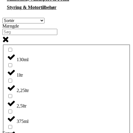
Styring & Motortilbehør
Mængde
130ml
1ltr
2,25ltr
2,5ltr
375ml