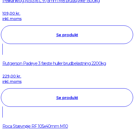
Pelikankrog AISI316 L 97,5mm M8 brudstyrke 1500kg
109,00
kr.
inkl. moms
Se produkt
Rutgerson Padeye 3 fæste huller brudbelastning 2200kg
229,00
kr.
inkl. moms
Se produkt
Roca Stævnøje RF 105x40mm M10