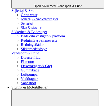
Open Sikkerhed, Vandsport & Fritid
Sejlertøj & Sko
Crew wear
Jolletøj & våd-/tørdragter
Sejlertøj
Sko & støvler
Sikkerhed & Badestiger
Bade-/stævnstiger & platform
Rednings-/svømmeveste
Redningsflåder
Sikkerhedsudstyr
Vandsport & Fritid
Diverse fritid
El-motor
Fiskestænger & Grej
Gummibåde
Luftpumper
Våddragter
Vandsport
Styring & Motortilbehør