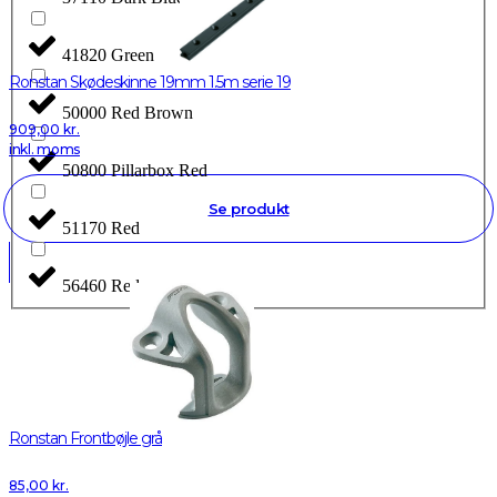
41820 Green
Ronstan Skødeskinne 19mm 1.5m serie 19
50000 Red Brown
909,00
kr.
inkl. moms
50800 Pillarbox Red
Se produkt
51170 Red
56460 Red
Ronstan Frontbøjle grå
85,00
kr.