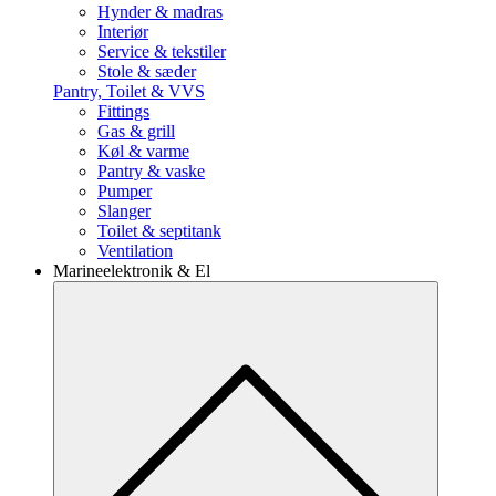
Hynder & madras
Interiør
Service & tekstiler
Stole & sæder
Pantry, Toilet & VVS
Fittings
Gas & grill
Køl & varme
Pantry & vaske
Pumper
Slanger
Toilet & septitank
Ventilation
Marineelektronik & El