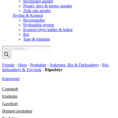
Bovpropel anoder
Propel, drev & motor-/anoder
Zink-/alu anoder
Styring & Kontrol
Bovpropeller
Hydraulisk styring
Kontrol-/styre kabler & bokse
Rat
Taps & trimplan
Products
search
Forside
›
Shop
›
Produkter
›
Ankering, Rig & Dæksudstyr
›
Rig,
dæksudstyr & Tovværk
›
Rigudstyr
Kategorier
Comstedt
Engholm
Gavekort
Hempel produkter