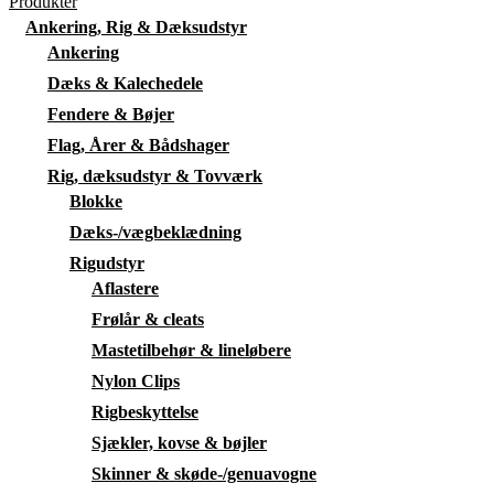
Produkter
Ankering, Rig & Dæksudstyr
Ankering
Dæks & Kalechedele
Fendere & Bøjer
Flag, Årer & Bådshager
Rig, dæksudstyr & Tovværk
Blokke
Dæks-/vægbeklædning
Rigudstyr
Aflastere
Frølår & cleats
Mastetilbehør & lineløbere
Nylon Clips
Rigbeskyttelse
Sjækler, kovse & bøjler
Skinner & skøde-/genuavogne