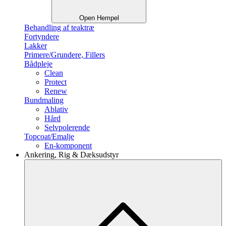
Open Hempel
Behandling af teaktræ
Fortyndere
Lakker
Primere/Grundere, Fillers
Bådpleje
Clean
Protect
Renew
Bundmaling
Ablativ
Hård
Selvpolerende
Topcoat/Emalje
En-komponent
Ankering, Rig & Dæksudstyr