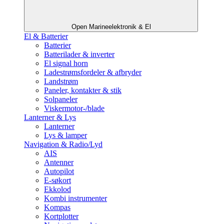
Open Marineelektronik & El
El & Batterier
Batterier
Batterilader & inverter
El signal horn
Ladestrømsfordeler & afbryder
Landstrøm
Paneler, kontakter & stik
Solpaneler
Viskermotor-/blade
Lanterner & Lys
Lanterner
Lys & lamper
Navigation & Radio/Lyd
AIS
Antenner
Autopilot
E-søkort
Ekkolod
Kombi instrumenter
Kompas
Kortplotter