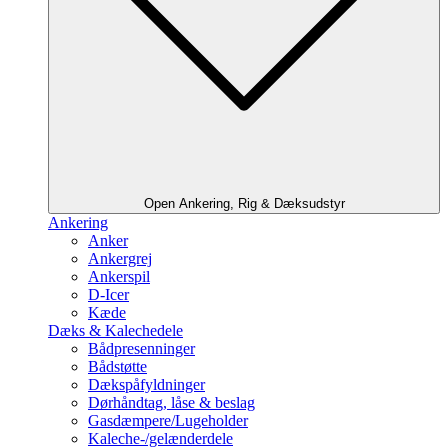
Open Ankering, Rig & Dæksudstyr
Ankering
Anker
Ankergrej
Ankerspil
D-Icer
Kæde
Dæks & Kalechedele
Bådpresenninger
Bådstøtte
Dækspåfyldninger
Dørhåndtag, låse & beslag
Gasdæmpere/Lugeholder
Kaleche-/gelænderdele