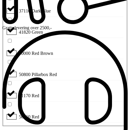
37110 Dark Blue
Gratis levering over 2500,-
41820 Green
50000 Red Brown
50800 Pillarbox Red
51170 Red
56460 Red