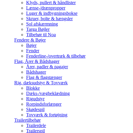
Klyds, pullert & håndlister
Lænse-/drænpropper
Luger & indbygningsbokse
Skruer, bolte & hængsler
Sol afskærmning
Targa Bøjler
Tilbehør til Noa
Fendere & Bøjer
Bøjer
Fender
Fenderline-/overtræk & tilbehør
Flag, Årer & Bådshager
Årer, padler & pagajer
Bådshager
Flag & flagstænger
Rig, dæksudstyr & Tovværk
Blokke
Dæks-/vægbeklædning
Rigudstyr
Rorpindsforlænger
Skødespil
Tovværk & fortøjning
Trailertilbehør
Trailerdele
Trailerspil