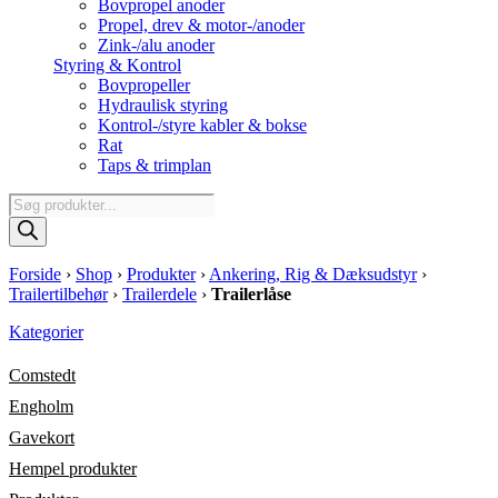
Bovpropel anoder
Propel, drev & motor-/anoder
Zink-/alu anoder
Styring & Kontrol
Bovpropeller
Hydraulisk styring
Kontrol-/styre kabler & bokse
Rat
Taps & trimplan
Products
search
Forside
›
Shop
›
Produkter
›
Ankering, Rig & Dæksudstyr
›
Trailertilbehør
›
Trailerdele
›
Trailerlåse
Kategorier
Comstedt
Engholm
Gavekort
Hempel produkter