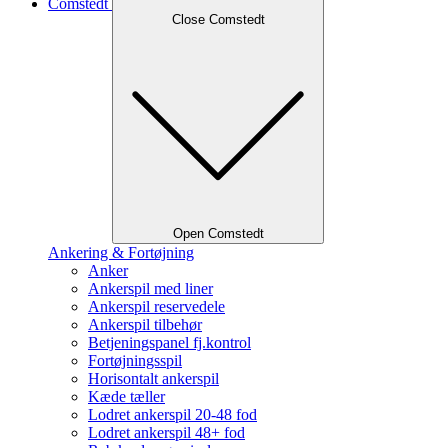
Comstedt
Close Comstedt
Open Comstedt
Ankering & Fortøjning
Anker
Ankerspil med liner
Ankerspil reservedele
Ankerspil tilbehør
Betjeningspanel fj.kontrol
Fortøjningsspil
Horisontalt ankerspil
Kæde tæller
Lodret ankerspil 20-48 fod
Lodret ankerspil 48+ fod