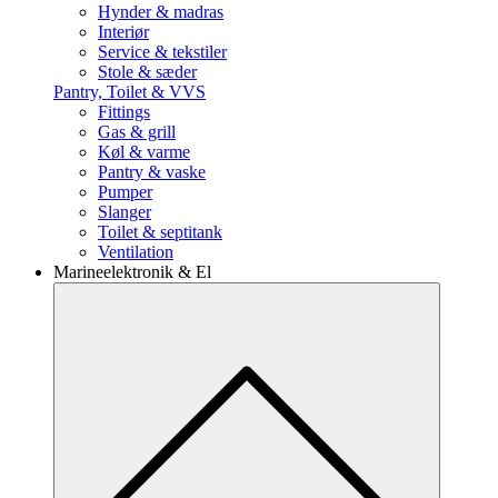
Hynder & madras
Interiør
Service & tekstiler
Stole & sæder
Pantry, Toilet & VVS
Fittings
Gas & grill
Køl & varme
Pantry & vaske
Pumper
Slanger
Toilet & septitank
Ventilation
Marineelektronik & El