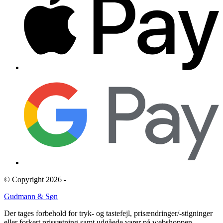
© Copyright 2026 -
Gudmann & Søn
Der tages forbehold for tryk- og tastefejl, prisændringer/-stigninger
eller forkert prissætning samt udgåede varer på webshoppen.