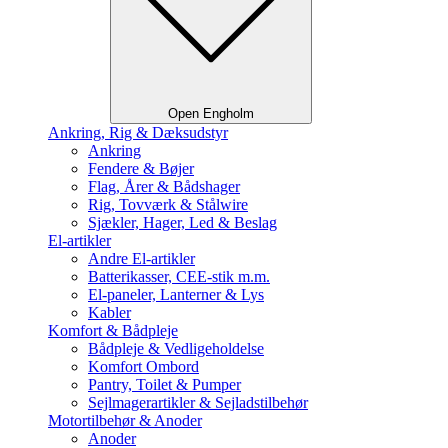
Open Engholm
Ankring, Rig & Dæksudstyr
Ankring
Fendere & Bøjer
Flag, Årer & Bådshager
Rig, Tovværk & Stålwire
Sjækler, Hager, Led & Beslag
El-artikler
Andre El-artikler
Batterikasser, CEE-stik m.m.
El-paneler, Lanterner & Lys
Kabler
Komfort & Bådpleje
Bådpleje & Vedligeholdelse
Komfort Ombord
Pantry, Toilet & Pumper
Sejlmagerartikler & Sejladstilbehør
Motortilbehør & Anoder
Anoder