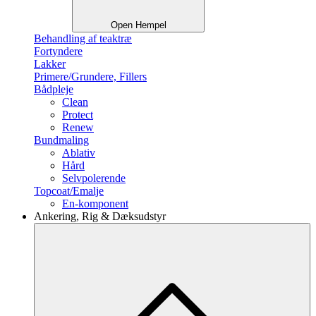
Open Hempel
Behandling af teaktræ
Fortyndere
Lakker
Primere/Grundere, Fillers
Bådpleje
Clean
Protect
Renew
Bundmaling
Ablativ
Hård
Selvpolerende
Topcoat/Emalje
En-komponent
Ankering, Rig & Dæksudstyr