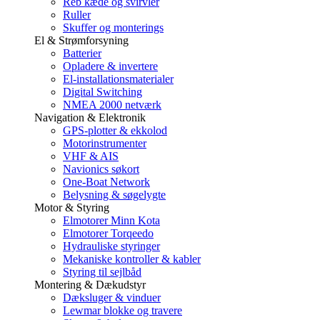
Reb kæde og svirvler
Ruller
Skuffer og monterings
El & Strømforsyning
Batterier
Opladere & invertere
El-installationsmaterialer
Digital Switching
NMEA 2000 netværk
Navigation & Elektronik
GPS-plotter & ekkolod
Motorinstrumenter
VHF & AIS
Navionics søkort
One-Boat Network
Belysning & søgelygte
Motor & Styring
Elmotorer Minn Kota
Elmotorer Torqeedo
Hydrauliske styringer
Mekaniske kontroller & kabler
Styring til sejlbåd
Montering & Dækudstyr
Dæksluger & vinduer
Lewmar blokke og travere