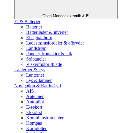
Open Marineelektronik & El
El & Batterier
Batterier
Batterilader & inverter
El signal horn
Ladestrømsfordeler & afbryder
Landstrøm
Paneler, kontakter & stik
Solpaneler
Viskermotor-/blade
Lanterner & Lys
Lanterner
Lys & lamper
Navigation & Radio/Lyd
AIS
Antenner
Autopilot
E-søkort
Ekkolod
Kombi instrumenter
Kompas
Kortplotter