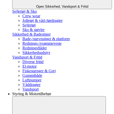
Open Sikkerhed, Vandsport & Fritid
Sejlertøj & Sko
Crew wear
Jolletøj & våd-/tørdragter
Sejlertøj
Sko & støvler
Sikkerhed & Badestiger
Bade-/stævnstiger & platform
Rednings-/svømmeveste
Redningsflåder
Sikkerhedsudstyr
Vandsport & Fritid
Diverse fritid
El-motor
Fiskestænger & Grej
Gummibåde
Luftpumper
Våddragter
Vandsport
Styring & Motortilbehør