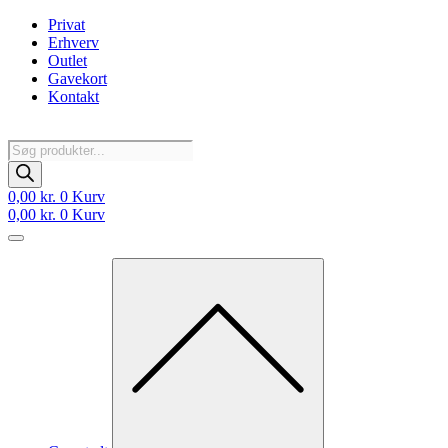
Videre
Privat
til
Erhverv
indhold
Outlet
Gavekort
Kontakt
Products
search
0,00
kr.
0
Kurv
0,00
kr.
0
Kurv