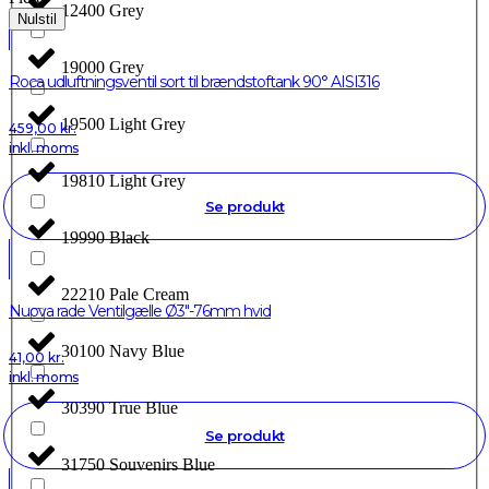
12400 Grey
Nulstil
19000 Grey
Roca udluftningsventil sort til brændstoftank 90° AISI316
19500 Light Grey
459,00
kr.
inkl. moms
19810 Light Grey
Se produkt
19990 Black
22210 Pale Cream
Nuova rade Ventilgælle Ø3"-76mm hvid
30100 Navy Blue
41,00
kr.
inkl. moms
30390 True Blue
Se produkt
31750 Souvenirs Blue