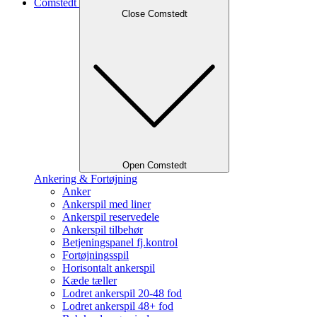
Comstedt
Close Comstedt
Open Comstedt
Ankering & Fortøjning
Anker
Ankerspil med liner
Ankerspil reservedele
Ankerspil tilbehør
Betjeningspanel fj.kontrol
Fortøjningsspil
Horisontalt ankerspil
Kæde tæller
Lodret ankerspil 20-48 fod
Lodret ankerspil 48+ fod