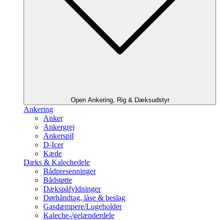
Open Ankering, Rig & Dæksudstyr
Ankering
Anker
Ankergrej
Ankerspil
D-Icer
Kæde
Dæks & Kalechedele
Bådpresenninger
Bådstøtte
Dækspåfyldninger
Dørhåndtag, låse & beslag
Gasdæmpere/Lugeholder
Kaleche-/gelænderdele