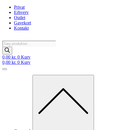
Videre
Privat
til
Erhverv
indhold
Outlet
Gavekort
Kontakt
Products
search
0,00
kr.
0
Kurv
0,00
kr.
0
Kurv