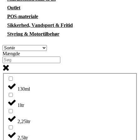
Outlet
POS-materiale
Sikkerhed, Vandsport & Fritid
Styring & Motortilbehør
Mængde
130ml
1ltr
2,25ltr
2,5ltr