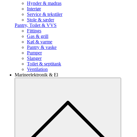
Hynder & madras
Interiør
Service & tekstiler
Stole & sæder
Pantry, Toilet & VVS
Fittings
Gas & grill
Køl & varme
Pantry & vaske
Pumper
Slanger
Toilet & septitank
Ventilation
Marineelektronik & El