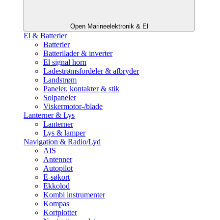
Open Marineelektronik & El
El & Batterier
Batterier
Batterilader & inverter
El signal horn
Ladestrømsfordeler & afbryder
Landstrøm
Paneler, kontakter & stik
Solpaneler
Viskermotor-/blade
Lanterner & Lys
Lanterner
Lys & lamper
Navigation & Radio/Lyd
AIS
Antenner
Autopilot
E-søkort
Ekkolod
Kombi instrumenter
Kompas
Kortplotter