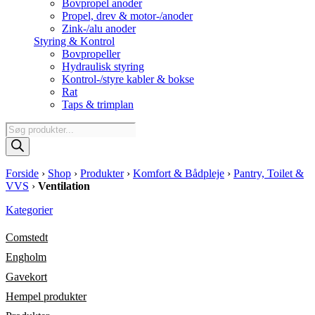
Bovpropel anoder
Propel, drev & motor-/anoder
Zink-/alu anoder
Styring & Kontrol
Bovpropeller
Hydraulisk styring
Kontrol-/styre kabler & bokse
Rat
Taps & trimplan
Products
search
Forside
›
Shop
›
Produkter
›
Komfort & Bådpleje
›
Pantry, Toilet &
VVS
›
Ventilation
Kategorier
Comstedt
Engholm
Gavekort
Hempel produkter