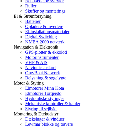
Reb kæde og svirvler
Ruller
Skuffer og monterings
El & Strømforsyning
Batterier
Opladere & invertere
El-installationsmaterialer
Digital Switching
NMEA 2000 netværk
Navigation & Elektronik
GPS-plotter & ekkolod
Motorinstrumenter
VHF & AIS
Navionics søkort
One-Boat Network
Belysning & søgelygte
Motor & Styring
Elmotorer Minn Kota
Elmotorer Torqeedo
Hydrauliske styringer
Mekaniske kontroller & kabler
Styring til sejlbåd
Montering & Dækudstyr
Dæksluger & vinduer
Lewmar blokke og travere