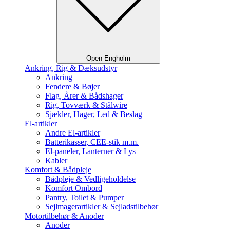
Open Engholm
Ankring, Rig & Dæksudstyr
Ankring
Fendere & Bøjer
Flag, Årer & Bådshager
Rig, Tovværk & Stålwire
Sjækler, Hager, Led & Beslag
El-artikler
Andre El-artikler
Batterikasser, CEE-stik m.m.
El-paneler, Lanterner & Lys
Kabler
Komfort & Bådpleje
Bådpleje & Vedligeholdelse
Komfort Ombord
Pantry, Toilet & Pumper
Sejlmagerartikler & Sejladstilbehør
Motortilbehør & Anoder
Anoder