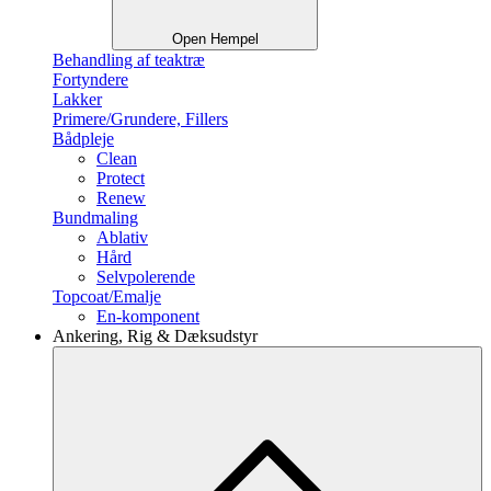
Open Hempel
Behandling af teaktræ
Fortyndere
Lakker
Primere/Grundere, Fillers
Bådpleje
Clean
Protect
Renew
Bundmaling
Ablativ
Hård
Selvpolerende
Topcoat/Emalje
En-komponent
Ankering, Rig & Dæksudstyr