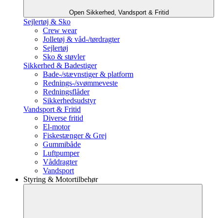
Open Sikkerhed, Vandsport & Fritid
Sejlertøj & Sko
Crew wear
Jolletøj & våd-/tørdragter
Sejlertøj
Sko & støvler
Sikkerhed & Badestiger
Bade-/stævnstiger & platform
Rednings-/svømmeveste
Redningsflåder
Sikkerhedsudstyr
Vandsport & Fritid
Diverse fritid
El-motor
Fiskestænger & Grej
Gummibåde
Luftpumper
Våddragter
Vandsport
Styring & Motortilbehør