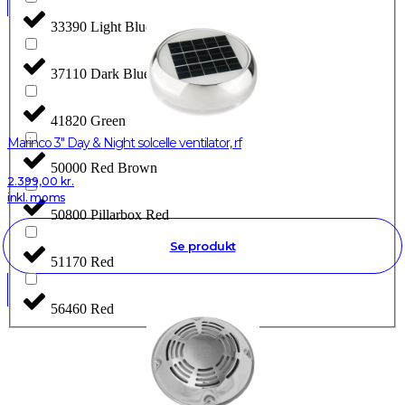
33390 Light Blue
37110 Dark Blue
41820 Green
Marinco 3" Day & Night solcelle ventilator, rf
50000 Red Brown
2.399,00
kr.
inkl. moms
50800 Pillarbox Red
Se produkt
51170 Red
56460 Red