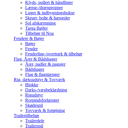
Klyds, pullert & håndlister
Lænse-/drænpropper
Luger & indbygningsbokse
Skruer, bolte & hængsler
Sol afskærmning
Targa Bøjler
Tilbehør til Noa
Fendere & Bøjer
Bøjer
Fender
Fenderline-/overtræk & tilbehør
Flag, Årer & Bådshager
Årer, padler & pagajer
Bådshager
Flag & flagstænger
Rig, dæksudstyr & Tovværk
Blokke
Dæks-/vægbeklædning
Rigudstyr
Rorpindsforlænger
Skødespil
Tovværk & fortøjning
Trailertilbehør
Trailerdele
Trailerspil