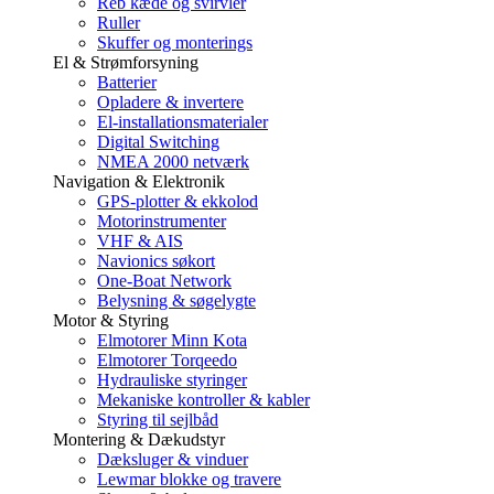
Reb kæde og svirvler
Ruller
Skuffer og monterings
El & Strømforsyning
Batterier
Opladere & invertere
El-installationsmaterialer
Digital Switching
NMEA 2000 netværk
Navigation & Elektronik
GPS-plotter & ekkolod
Motorinstrumenter
VHF & AIS
Navionics søkort
One-Boat Network
Belysning & søgelygte
Motor & Styring
Elmotorer Minn Kota
Elmotorer Torqeedo
Hydrauliske styringer
Mekaniske kontroller & kabler
Styring til sejlbåd
Montering & Dækudstyr
Dæksluger & vinduer
Lewmar blokke og travere