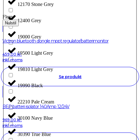
12170 Stone Grey
Flere
12400 Grey
Nulstil
19000 Grey
Victron bluetooth dongle mppt regulator/batterimonitor
19500 Light Grey
459,00
kr.
inkl. moms
19810 Light Grey
Se produkt
19990 Black
22210 Pale Cream
BEP batteri isolator 140Amp 12/24V
30100 Navy Blue
969,00
kr.
inkl. moms
30390 True Blue