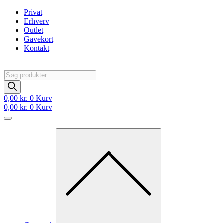
Videre
Privat
til
Erhverv
indhold
Outlet
Gavekort
Kontakt
Products
search
0,00
kr.
0
Kurv
0,00
kr.
0
Kurv