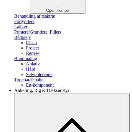
Open Hempel
Behandling af teaktræ
Fortyndere
Lakker
Primere/Grundere, Fillers
Bådpleje
Clean
Protect
Renew
Bundmaling
Ablativ
Hård
Selvpolerende
Topcoat/Emalje
En-komponent
Ankering, Rig & Dæksudstyr