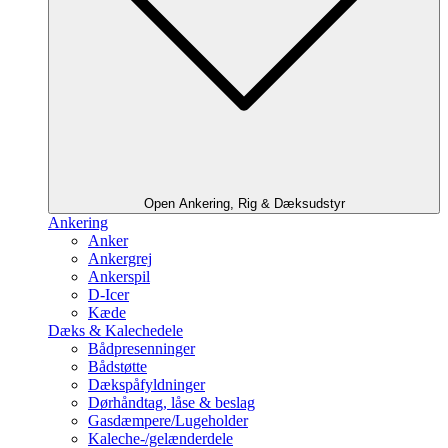
Open Ankering, Rig & Dæksudstyr
Ankering
Anker
Ankergrej
Ankerspil
D-Icer
Kæde
Dæks & Kalechedele
Bådpresenninger
Bådstøtte
Dækspåfyldninger
Dørhåndtag, låse & beslag
Gasdæmpere/Lugeholder
Kaleche-/gelænderdele