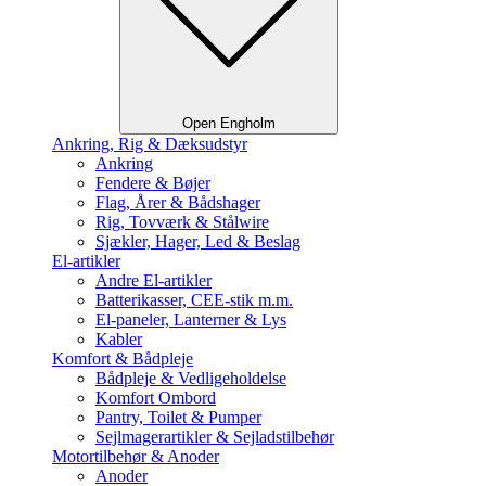
Open Engholm
Ankring, Rig & Dæksudstyr
Ankring
Fendere & Bøjer
Flag, Årer & Bådshager
Rig, Tovværk & Stålwire
Sjækler, Hager, Led & Beslag
El-artikler
Andre El-artikler
Batterikasser, CEE-stik m.m.
El-paneler, Lanterner & Lys
Kabler
Komfort & Bådpleje
Bådpleje & Vedligeholdelse
Komfort Ombord
Pantry, Toilet & Pumper
Sejlmagerartikler & Sejladstilbehør
Motortilbehør & Anoder
Anoder