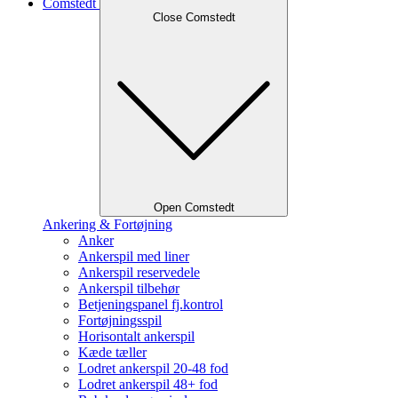
Comstedt
Close Comstedt
Open Comstedt
Ankering & Fortøjning
Anker
Ankerspil med liner
Ankerspil reservedele
Ankerspil tilbehør
Betjeningspanel fj.kontrol
Fortøjningsspil
Horisontalt ankerspil
Kæde tæller
Lodret ankerspil 20-48 fod
Lodret ankerspil 48+ fod