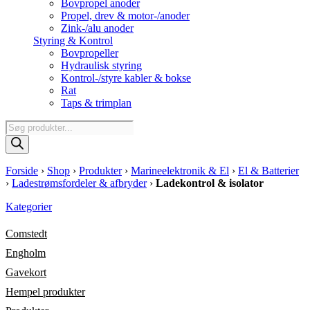
Bovpropel anoder
Propel, drev & motor-/anoder
Zink-/alu anoder
Styring & Kontrol
Bovpropeller
Hydraulisk styring
Kontrol-/styre kabler & bokse
Rat
Taps & trimplan
Products
search
Forside
›
Shop
›
Produkter
›
Marineelektronik & El
›
El & Batterier
›
Ladestrømsfordeler & afbryder
›
Ladekontrol & isolator
Kategorier
Comstedt
Engholm
Gavekort
Hempel produkter