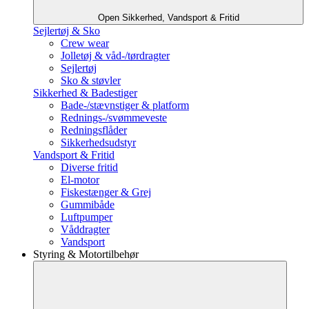
Open Sikkerhed, Vandsport & Fritid
Sejlertøj & Sko
Crew wear
Jolletøj & våd-/tørdragter
Sejlertøj
Sko & støvler
Sikkerhed & Badestiger
Bade-/stævnstiger & platform
Rednings-/svømmeveste
Redningsflåder
Sikkerhedsudstyr
Vandsport & Fritid
Diverse fritid
El-motor
Fiskestænger & Grej
Gummibåde
Luftpumper
Våddragter
Vandsport
Styring & Motortilbehør