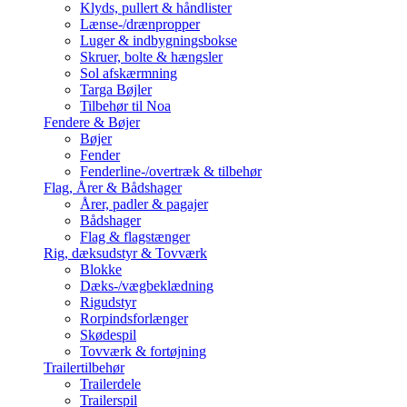
Klyds, pullert & håndlister
Lænse-/drænpropper
Luger & indbygningsbokse
Skruer, bolte & hængsler
Sol afskærmning
Targa Bøjler
Tilbehør til Noa
Fendere & Bøjer
Bøjer
Fender
Fenderline-/overtræk & tilbehør
Flag, Årer & Bådshager
Årer, padler & pagajer
Bådshager
Flag & flagstænger
Rig, dæksudstyr & Tovværk
Blokke
Dæks-/vægbeklædning
Rigudstyr
Rorpindsforlænger
Skødespil
Tovværk & fortøjning
Trailertilbehør
Trailerdele
Trailerspil