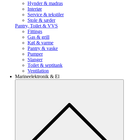
Hynder & madras
Interiør
Service & tekstiler
Stole & sæder
Pantry, Toilet & VVS
Fittings
Gas & grill
Køl & varme
Pantry & vaske
Pumper
Slanger
Toilet & septitank
Ventilation
Marineelektronik & El