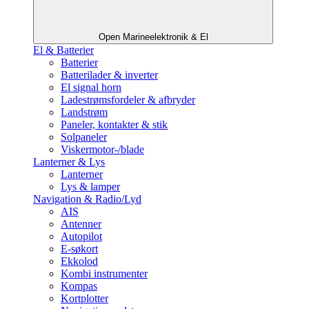
Open Marineelektronik & El
El & Batterier
Batterier
Batterilader & inverter
El signal horn
Ladestrømsfordeler & afbryder
Landstrøm
Paneler, kontakter & stik
Solpaneler
Viskermotor-/blade
Lanterner & Lys
Lanterner
Lys & lamper
Navigation & Radio/Lyd
AIS
Antenner
Autopilot
E-søkort
Ekkolod
Kombi instrumenter
Kompas
Kortplotter