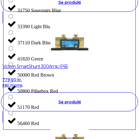
Se produkt
31750 Souvenirs Blue
33390 Light Blue
37110 Dark Blue
41820 Green
Victron SmartShunt 300Amp IP65
50000 Red Brown
779,00
kr.
inkl. moms
50800 Pillarbox Red
Se produkt
51170 Red
56460 Red