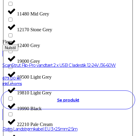
11480 Mid Grey
12170 Stone Grey
Flere
12400 Grey
Nulstil
19000 Grey
ScanStrut Flip-Pro vandtæt 2 x USB C ladestik 12-24V /36-60W
19500 Light Grey
679,00
kr.
inkl. moms
19810 Light Grey
Se produkt
19990 Black
22210 Pale Cream
Ratio Landstrømkabel EU 3×2.5mm2 5m