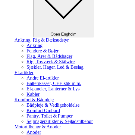
Open Engholm
Ankring, Rig & Dæksudstyr
Ankring
Fendere & Bøjer
Flag, Årer & Bådshager
Rig, Tovværk & Stålwire
Sjækler, Hager, Led & Beslag
El-artikler
Andre El-artikler
Batterikasser, CEE-stik m.m.
El-paneler, Lanterner & Lys
Kabler
Komfort & Bådpleje
Bådpleje & Vedligeholdelse
Komfort Ombord
Pantry, Toilet & Pumper
Sejlmagerartikler & Sejladstilbehør
Motortilbehør & Anoder
Anoder