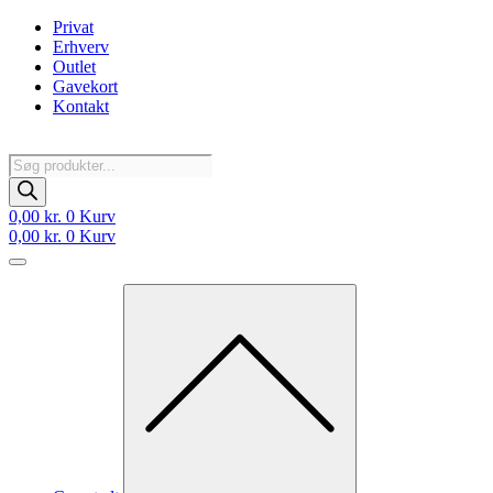
Videre
Privat
til
Erhverv
indhold
Outlet
Gavekort
Kontakt
Products
search
0,00
kr.
0
Kurv
0,00
kr.
0
Kurv