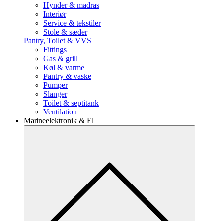
Hynder & madras
Interiør
Service & tekstiler
Stole & sæder
Pantry, Toilet & VVS
Fittings
Gas & grill
Køl & varme
Pantry & vaske
Pumper
Slanger
Toilet & septitank
Ventilation
Marineelektronik & El