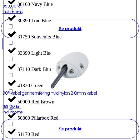
30100 Navy Blue
999,00
kr.
inkl. moms
30390 True Blue
Se produkt
31750 Souvenirs Blue
33390 Light Blue
37110 Dark Blue
41820 Green
90° kabel gennemføring hvid nylon 2-8mm kabel
50000 Red Brown
169,00
kr.
inkl. moms
50800 Pillarbox Red
Se produkt
51170 Red