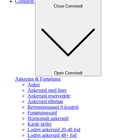
Comstedt
Close Comstedt
Open Comstedt
Ankering & Fortøjning
Anker
Ankerspil med liner
Ankerspil reservedele
Ankerspil tilbehør
Betjeningspanel fj.kontrol
Fortøjningsspil
Horisontalt ankerspil
Kæde tæller
Lodret ankerspil 20-48 fod
Lodret ankerspil 48+ fod