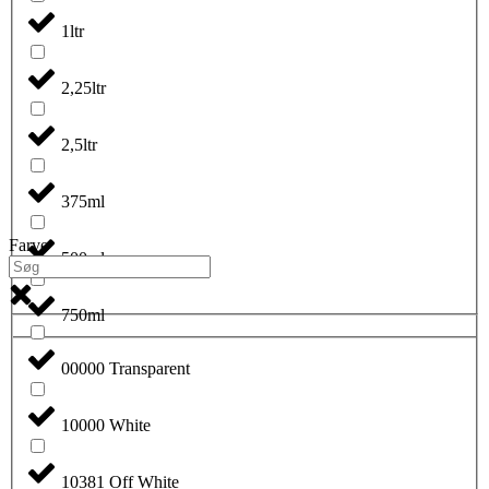
1ltr
2,25ltr
2,5ltr
375ml
Farve
500ml
750ml
00000 Transparent
10000 White
10381 Off White