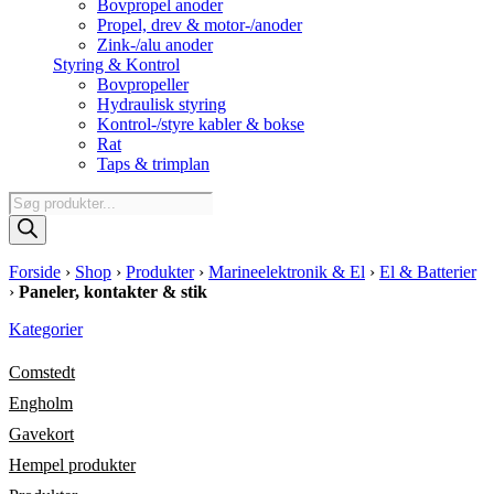
Bovpropel anoder
Propel, drev & motor-/anoder
Zink-/alu anoder
Styring & Kontrol
Bovpropeller
Hydraulisk styring
Kontrol-/styre kabler & bokse
Rat
Taps & trimplan
Products
search
Forside
›
Shop
›
Produkter
›
Marineelektronik & El
›
El & Batterier
›
Paneler, kontakter & stik
Kategorier
Comstedt
Engholm
Gavekort
Hempel produkter