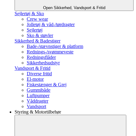
Open Sikkerhed, Vandsport & Fritid
Sejlertøj & Sko
Crew wear
Jolletøj & våd-/tørdragter
Sejlertøj
Sko & støvler
Sikkerhed & Badestiger
Bade-/stævnstiger & platform
Rednings-/svømmeveste
Redningsflåder
Sikkerhedsudstyr
Vandsport & Fritid
Diverse fritid
El-motor
Fiskestænger & Grej
Gummibåde
Luftpumper
Våddragter
Vandsport
Styring & Motortilbehør