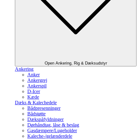
Open Ankering, Rig & Dæksudstyr
Ankering
Anker
Ankergrej
Ankerspil
D-Icer
Kæde
Dæks & Kalechedele
Bådpresenninger
Bådstøtte
Dækspåfyldninger
Dørhåndtag, låse & beslag
Gasdæmpere/Lugeholder
Kaleche-/gelænderdele