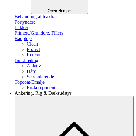
Open Hempel
Behandling af teaktræ
Fortyndere
Lakker
Primere/Grundere, Fillers
Bådpleje
Clean
Protect
Renew
Bundmaling
Ablativ
Hård
Selvpolerende
Topcoat/Emalje
En-komponent
Ankering, Rig & Dæksudstyr