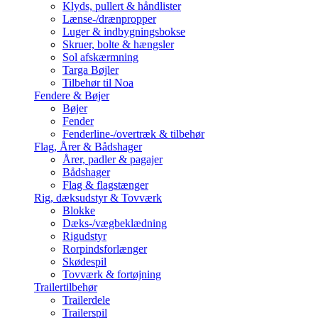
Klyds, pullert & håndlister
Lænse-/drænpropper
Luger & indbygningsbokse
Skruer, bolte & hængsler
Sol afskærmning
Targa Bøjler
Tilbehør til Noa
Fendere & Bøjer
Bøjer
Fender
Fenderline-/overtræk & tilbehør
Flag, Årer & Bådshager
Årer, padler & pagajer
Bådshager
Flag & flagstænger
Rig, dæksudstyr & Tovværk
Blokke
Dæks-/vægbeklædning
Rigudstyr
Rorpindsforlænger
Skødespil
Tovværk & fortøjning
Trailertilbehør
Trailerdele
Trailerspil