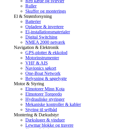
Reb kæde og svirvler
Ruller
Skuffer og monterings
El & Strømforsyning
Batterier
Opladere & invertere
El-installationsmaterialer
Digital Switching
NMEA 2000 netværk
Navigation & Elektronik
GPS-plotter & ekkolod
Motorinstrumenter
VHF & AIS
Navionics søkort
One-Boat Network
Belysning & søgelygte
Motor & Styring
Elmotorer Minn Kota
Elmotorer Torqeedo
Hydrauliske styringer
Mekaniske kontroller & kabler
Styring til sejlbåd
Montering & Dækudstyr
Dæksluger & vinduer
Lewmar blokke og travere