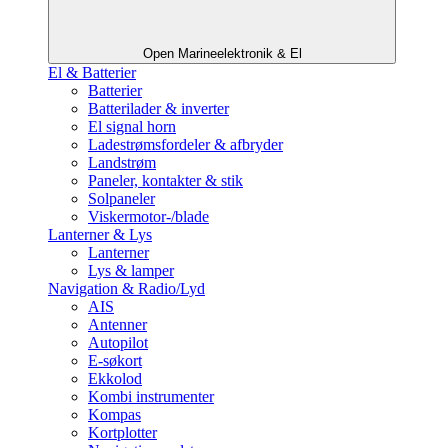
Open Marineelektronik & El
El & Batterier
Batterier
Batterilader & inverter
El signal horn
Ladestrømsfordeler & afbryder
Landstrøm
Paneler, kontakter & stik
Solpaneler
Viskermotor-/blade
Lanterner & Lys
Lanterner
Lys & lamper
Navigation & Radio/Lyd
AIS
Antenner
Autopilot
E-søkort
Ekkolod
Kombi instrumenter
Kompas
Kortplotter