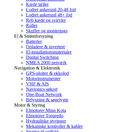
Kæde tæller
Lodret ankerspil 20-48 fod
Lodret ankerspil 48+ fod
Reb kæde og svirvler
Ruller
Skuffer og monterings
El & Strømforsyning
Batterier
Opladere & invertere
El-installationsmaterialer
Digital Switching
NMEA 2000 netværk
Navigation & Elektronik
GPS-plotter & ekkolod
Motorinstrumenter
VHF & AIS
Navionics søkort
One-Boat Network
Belysning & søgelygte
Motor & Styring
Elmotorer Minn Kota
Elmotorer Torqeedo
Hydrauliske styringer
Mekaniske kontroller & kabler
Styring til sejlbåd