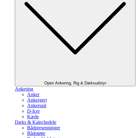
Open Ankering, Rig & Dæksudstyr
Ankering
Anker
Ankergrej
Ankerspil
D-Icer
Kæde
Dæks & Kalechedele
Bådpresenninger
Bådstøtte