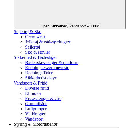
Open Sikkerhed, Vandsport & Fritid
Sejlertøj & Sko
Crew wear
Jolletøj & våd-/tørdragter
Sejlertøj
Sko & støvler
Sikkerhed & Badestiger
Bade-/stævnstiger & platform
Rednings-/svømmeveste
Redningsflåder
Sikkerhedsudstyr
Vandsport & Fritid
Diverse fritid
El-motor
Fiskestænger & Grej
Gummibåde
Luftpumper
Våddragter
Vandsport
Styring & Motortilbehør