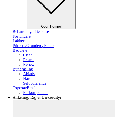
Open Hempel
Behandling af teaktræ
Fortyndere
Lakker
Primere/Grundere, Fillers
Bådpleje
Clean
Protect
Renew
Bundmaling
Ablativ
Hård
Selvpolerende
Topcoat/Emalje
En-komponent
Ankering, Rig & Dæksudstyr