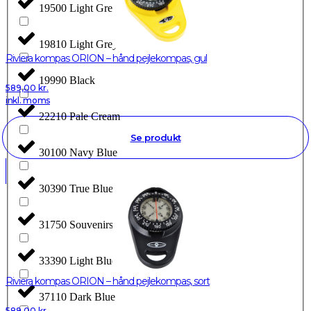
19500 Light Grey
19810 Light Grey
Riviera kompas ORION – hånd pejlekompas, gul
19990 Black
589,00
kr.
inkl. moms
22210 Pale Cream
Se produkt
30100 Navy Blue
30390 True Blue
31750 Souvenirs Blue
33390 Light Blue
Riviera kompas ORION – hånd pejlekompas, sort
37110 Dark Blue
589,00
kr.