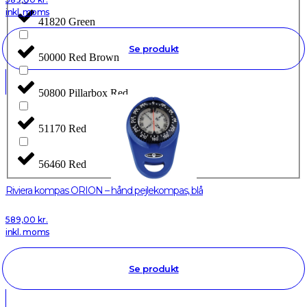
inkl. moms
41820 Green
Se produkt
50000 Red Brown
50800 Pillarbox Red
51170 Red
56460 Red
Riviera kompas ORION – hånd pejlekompas, blå
589,00
kr.
inkl. moms
Se produkt