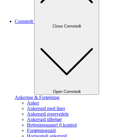
Comstedt
Close Comstedt
Open Comstedt
Ankering & Fortøjning
Anker
Ankerspil med liner
Ankerspil reservedele
Ankerspil tilbehør
Betjeningspanel fj.kontrol
Fortøjningsspil
Horisontalt ankerspil