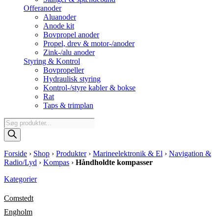
Offeranoder
Aluanoder
Anode kit
Bovpropel anoder
Propel, drev & motor-/anoder
Zink-/alu anoder
Styring & Kontrol
Bovpropeller
Hydraulisk styring
Kontrol-/styre kabler & bokse
Rat
Taps & trimplan
Products
search
Forside
›
Shop
›
Produkter
›
Marineelektronik & El
›
Navigation &
Radio/Lyd
›
Kompas
›
Håndholdte kompasser
Kategorier
Comstedt
Engholm