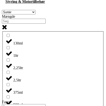
Styring & Motortilbehør
Mængde
130ml
1ltr
2,25ltr
2,5ltr
375ml
Farve
500ml