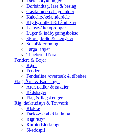
Dækspåfyldninger
Dørhåndtag, låse & beslag
Gasdæmpere/Lugeholder
Kaleche-/gelænderdele
Klyds, pullert & håndlister
Lænse-/drænpropper
Luger & indbygningsbokse
Skruer, bolte & hængsler
Sol afskærmning
Targa Bøjler
Tilbehør til Noa
Fendere & Bøjer
Bøjer
Fender
Fenderline-/overtræk & tilbehør
Flag, Årer & Bådshager
Årer, padler & pagajer
Bådshager
Flag & flagstænger
Rig, dæksudstyr & Tovværk
Blokke
Dæks-/vægbeklædning
Rigudstyr
Rorpindsforlænger
Skødespil