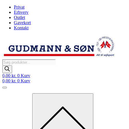
Videre
Privat
til
Erhverv
indhold
Outlet
Gavekort
Kontakt
Products
search
0,00
kr.
0
Kurv
0,00
kr.
0
Kurv