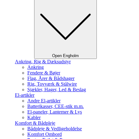
Open Engholm
Ankring, Rig & Dæksudstyr
Ankring
Fendere & Bøjer
Flag, Årer & Bådshager
Rig, Tovværk & Stålwire
Sjækler, Hager, Led & Beslag
El-artikler
Andre El-artikler
Batterikasser, CEE-stik m.m.
El-paneler, Lanterner & Lys
Kabler
Komfort & Bådpleje
Bådpleje & Vedligeholdelse
Komfort Ombord