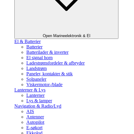
Open Marineelektronik & El
El & Batterier
Batterier
Batterilader & inverter
El signal horn
Ladestrømsfordeler & afbryder
Landstrøm
Paneler, kontakter & stik
Solpaneler
Viskermotor-/blade
Lanterner & Lys
Lanterner
Lys & lamper
Navigation & Radio/Lyd
AIS
Antenner
Autopilot
E-søkort
Ekkolod