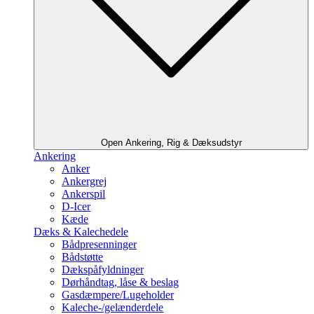
Open Ankering, Rig & Dæksudstyr
Ankering
Anker
Ankergrej
Ankerspil
D-Icer
Kæde
Dæks & Kalechedele
Bådpresenninger
Bådstøtte
Dækspåfyldninger
Dørhåndtag, låse & beslag
Gasdæmpere/Lugeholder
Kaleche-/gelænderdele