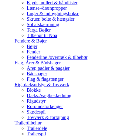
Klyds, pullert & håndlister
Lænse-/drænpropper
Luger & indbygningsbokse
Skruer, bolte & hængsler
Sol afskærmning
Targa Bøjler
Tilbehør til Noa
Fendere & Bøjer
Bøjer
Fender
Fenderline-/overtræk & tilbehør
Flag, Årer & Bådshager
Årer, padler & pagajer
Bådshager
Flag & flagstænger
Rig, dæksudstyr & Tovværk
Blokke
Dæks-/vægbeklædning
Rigudstyr
Rorpindsforlænger
Skødespil
Tovværk & fortøjning
Trailertilbehør
Trailerdele
Trailerspil