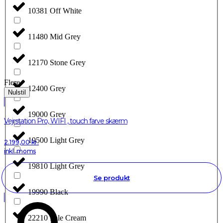
10381 Off White
11480 Mid Grey
12170 Stone Grey
Flere
12400 Grey
Nulstil
19000 Grey
Vejrstation Pro, WIFI , touch farve skærm
19500 Light Grey
2.199,00
kr.
inkl. moms
19810 Light Grey
Se produkt
19990 Black
22210 Pale Cream