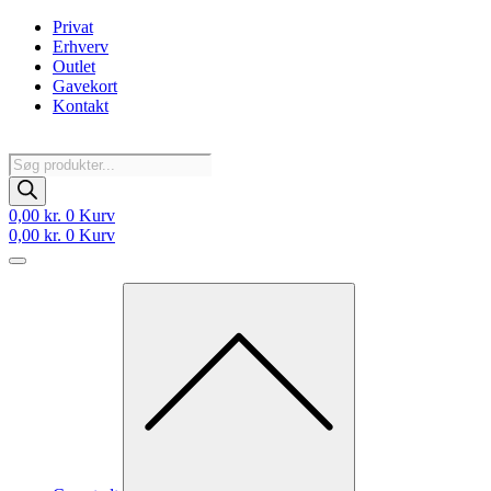
Videre
Privat
til
Erhverv
indhold
Outlet
Gavekort
Kontakt
Products
search
0,00
kr.
0
Kurv
0,00
kr.
0
Kurv