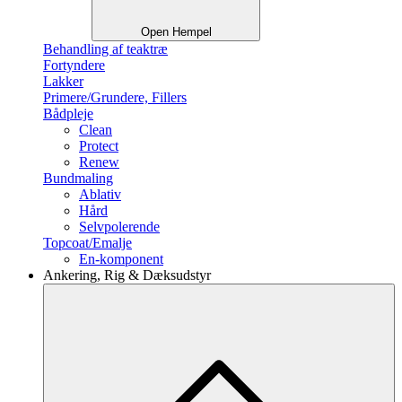
Open Hempel
Behandling af teaktræ
Fortyndere
Lakker
Primere/Grundere, Fillers
Bådpleje
Clean
Protect
Renew
Bundmaling
Ablativ
Hård
Selvpolerende
Topcoat/Emalje
En-komponent
Ankering, Rig & Dæksudstyr