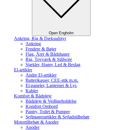
Open Engholm
Ankring, Rig & Dæksudstyr
Ankring
Fendere & Bøjer
Flag, Årer & Bådshager
Rig, Tovværk & Stålwire
Sjækler, Hager, Led & Beslag
El-artikler
Andre El-artikler
Batterikasser, CEE-stik m.m.
El-paneler, Lanterner & Lys
Kabler
Komfort & Bådpleje
Bådpleje & Vedligeholdelse
Komfort Ombord
Pantry, Toilet & Pumper
Sejlmagerartikler & Sejladstilbehør
Motortilbehør & Anoder
Anoder