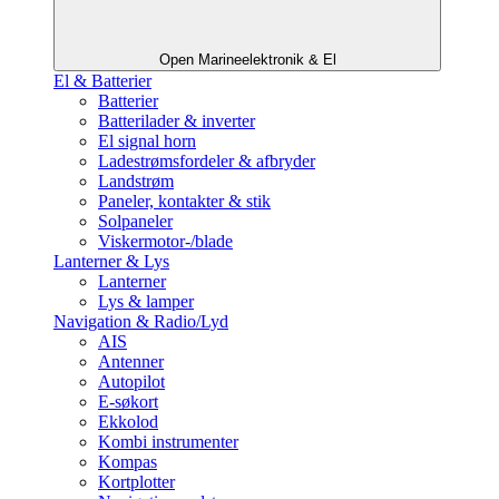
Open Marineelektronik & El
El & Batterier
Batterier
Batterilader & inverter
El signal horn
Ladestrømsfordeler & afbryder
Landstrøm
Paneler, kontakter & stik
Solpaneler
Viskermotor-/blade
Lanterner & Lys
Lanterner
Lys & lamper
Navigation & Radio/Lyd
AIS
Antenner
Autopilot
E-søkort
Ekkolod
Kombi instrumenter
Kompas
Kortplotter