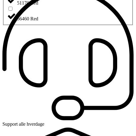
51170 Red
56460 Red
Support alle hverdage