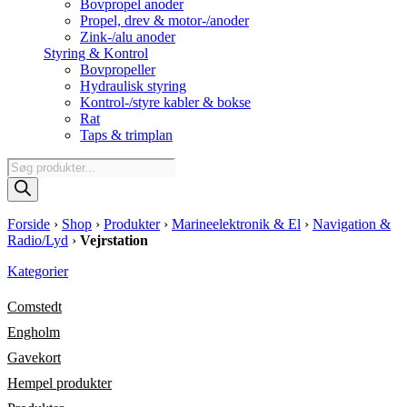
Bovpropel anoder
Propel, drev & motor-/anoder
Zink-/alu anoder
Styring & Kontrol
Bovpropeller
Hydraulisk styring
Kontrol-/styre kabler & bokse
Rat
Taps & trimplan
Products
search
Forside
›
Shop
›
Produkter
›
Marineelektronik & El
›
Navigation &
Radio/Lyd
›
Vejrstation
Kategorier
Comstedt
Engholm
Gavekort
Hempel produkter