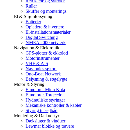
Reb kæde og svirvler
Ruller
Skuffer og monterings
El & Strømforsyning
Batterier
Opladere & invertere
El-installationsmaterialer
Digital Switching
NMEA 2000 netværk
Navigation & Elektronik
GPS-plotter & ekkolod
Motorinstrumenter
VHF & AIS
Navionics søkort
One-Boat Network
Belysning & søgelygte
Motor & Styring
Elmotorer Minn Kota
Elmotorer Torqeedo
Hydrauliske styringer
Mekaniske kontroller & kabler
Styring til sejlbåd
Montering & Dækudstyr
Dæksluger & vinduer
Lewmar blokke og travere