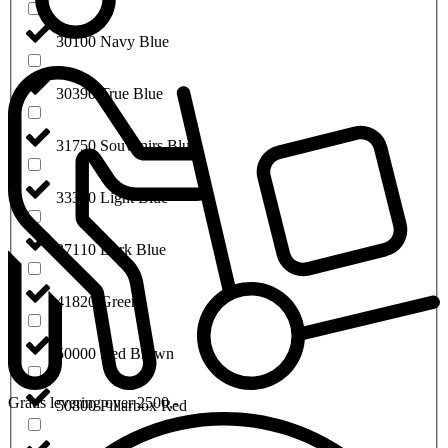
30100 Navy Blue
30390 True Blue
31750 Souvenirs Blue
33390 Light Blue
37110 Dark Blue
41820 Green
50000 Red Brown
Gratis levering over 2500,-
50800 Pillarbox Red