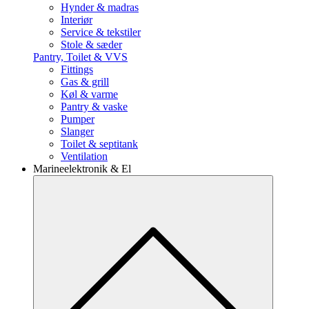
Hynder & madras
Interiør
Service & tekstiler
Stole & sæder
Pantry, Toilet & VVS
Fittings
Gas & grill
Køl & varme
Pantry & vaske
Pumper
Slanger
Toilet & septitank
Ventilation
Marineelektronik & El