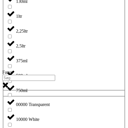
130ml
1ltr
2,25ltr
2,5ltr
375ml
Farve
500ml
750ml
00000 Transparent
10000 White