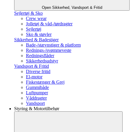
Open Sikkerhed, Vandsport & Fritid
Sejlertøj & Sko
Crew wear
Jolletøj & våd-/tørdragter
Sejlertøj
Sko & støvler
Sikkerhed & Badestiger
Bade-/stævnstiger & platform
Rednings-/svømmeveste
Redningsflåder
Sikkerhedsudstyr
Vandsport & Fritid
Diverse fritid
El-motor
Fiskestænger & Grej
Gummibåde
Luftpumper
Våddragter
Vandsport
Styring & Motortilbehør