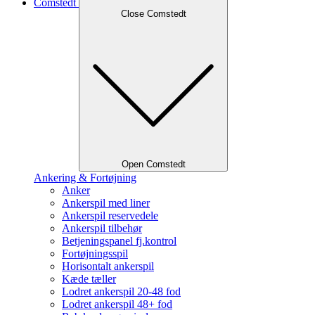
Comstedt
Close Comstedt
Open Comstedt
Ankering & Fortøjning
Anker
Ankerspil med liner
Ankerspil reservedele
Ankerspil tilbehør
Betjeningspanel fj.kontrol
Fortøjningsspil
Horisontalt ankerspil
Kæde tæller
Lodret ankerspil 20-48 fod
Lodret ankerspil 48+ fod