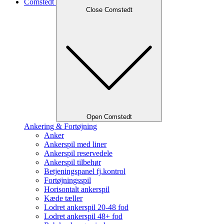
Comstedt
Close Comstedt
Open Comstedt
Ankering & Fortøjning
Anker
Ankerspil med liner
Ankerspil reservedele
Ankerspil tilbehør
Betjeningspanel fj.kontrol
Fortøjningsspil
Horisontalt ankerspil
Kæde tæller
Lodret ankerspil 20-48 fod
Lodret ankerspil 48+ fod