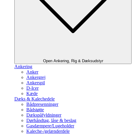
Open Ankering, Rig & Dæksudstyr
Ankering
Anker
Ankergrej
Ankerspil
D-Icer
Kæde
Dæks & Kalechedele
Bådpresenninger
Bådstøtte
Dækspåfyldninger
Dørhåndtag, låse & beslag
Gasdæmpere/Lugeholder
Kaleche-/gelænderdele