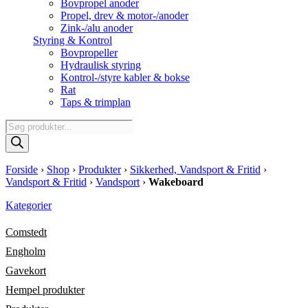
Bovpropel anoder
Propel, drev & motor-/anoder
Zink-/alu anoder
Styring & Kontrol
Bovpropeller
Hydraulisk styring
Kontrol-/styre kabler & bokse
Rat
Taps & trimplan
Products
search
Forside
›
Shop
›
Produkter
›
Sikkerhed, Vandsport & Fritid
›
Vandsport & Fritid
›
Vandsport
›
Wakeboard
Kategorier
Comstedt
Engholm
Gavekort
Hempel produkter