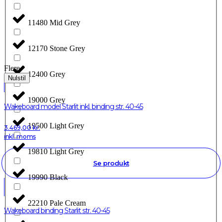
11480 Mid Grey
12170 Stone Grey
Flere
12400 Grey
Nulstil
19000 Grey
Wakeboard model Starlit inkl. binding str. 40-45
19500 Light Grey
3.469,00
kr.
inkl. moms
19810 Light Grey
Se produkt
19990 Black
22210 Pale Cream
Wakeboard binding Starlit str. 40-45