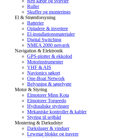
Reb kæde og svirvler
Ruller
Skuffer og monterings
El & Strømforsyning
Batterier
Opladere & invertere
El-installationsmaterialer
Digital Switching
NMEA 2000 netværk
Navigation & Elektronik
GPS-plotter & ekkolod
Motorinstrumenter
VHF & AIS
Navionics søkort
One-Boat Network
Belysning & søgelygte
Motor & Styring
Elmotorer Minn Kota
Elmotorer Torqeedo
Hydrauliske styringer
Mekaniske kontroller & kabler
Styring til sejlbåd
Montering & Dækudstyr
Dæksluger & vinduer
Lewmar blokke og travere