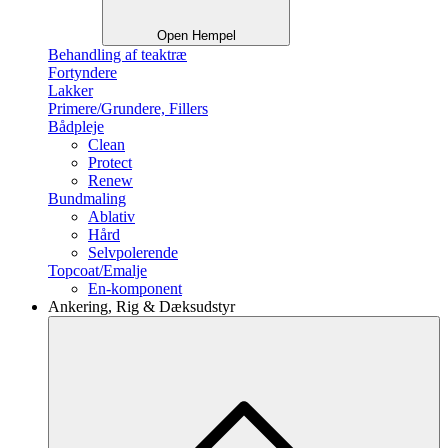
Open Hempel
Behandling af teaktræ
Fortyndere
Lakker
Primere/Grundere, Fillers
Bådpleje
Clean
Protect
Renew
Bundmaling
Ablativ
Hård
Selvpolerende
Topcoat/Emalje
En-komponent
Ankering, Rig & Dæksudstyr