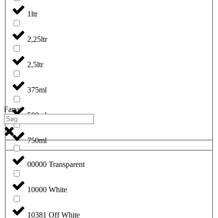
1ltr
2,25ltr
2,5ltr
375ml
Farve
500ml
750ml
00000 Transparent
10000 White
10381 Off White