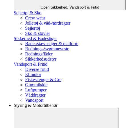
Open Sikkerhed, Vandsport & Fritid
Sejlertøj & Sko
Crew wear
Jolletøj & våd-/tørdragter
Sejlertøj
Sko & støvler
Sikkerhed & Badestiger
Bade-/stævnstiger & platform
Rednings-/svømmeveste
Redningsflåder
Sikkerhedsudstyr
Vandsport & Fritid
Diverse fritid
El-motor
Fiskestænger & Grej
Gummibåde
Luftpumper
Våddragter
Vandsport
Styring & Motortilbehør