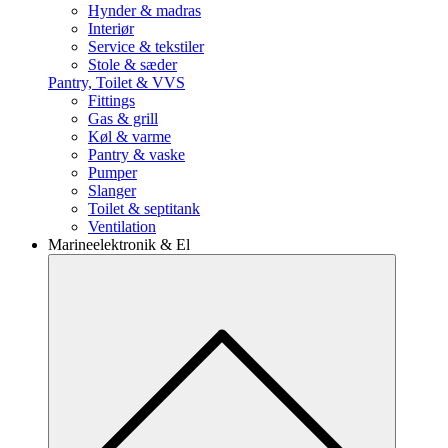
Hynder & madras
Interiør
Service & tekstiler
Stole & sæder
Pantry, Toilet & VVS
Fittings
Gas & grill
Køl & varme
Pantry & vaske
Pumper
Slanger
Toilet & septitank
Ventilation
Marineelektronik & El