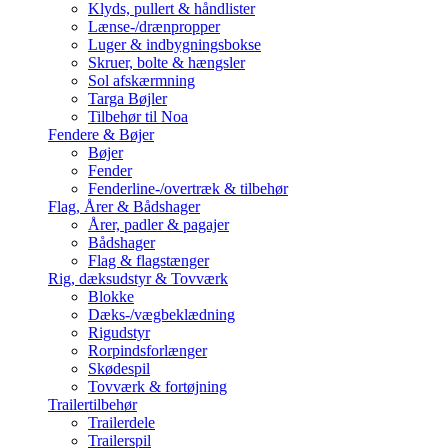
Klyds, pullert & håndlister
Lænse-/drænpropper
Luger & indbygningsbokse
Skruer, bolte & hængsler
Sol afskærmning
Targa Bøjler
Tilbehør til Noa
Fendere & Bøjer
Bøjer
Fender
Fenderline-/overtræk & tilbehør
Flag, Årer & Bådshager
Årer, padler & pagajer
Bådshager
Flag & flagstænger
Rig, dæksudstyr & Tovværk
Blokke
Dæks-/vægbeklædning
Rigudstyr
Rorpindsforlænger
Skødespil
Tovværk & fortøjning
Trailertilbehør
Trailerdele
Trailerspil