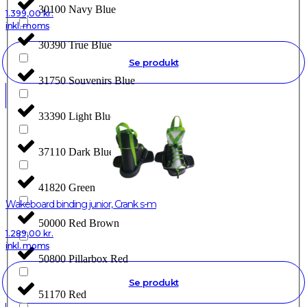
30100 Navy Blue
1.399,00
kr.
inkl. moms
30390 True Blue
Se produkt
31750 Souvenirs Blue
33390 Light Blue
37110 Dark Blue
41820 Green
Wakeboard binding junior, Crank s-m
50000 Red Brown
1.289,00
kr.
inkl. moms
50800 Pillarbox Red
Se produkt
51170 Red