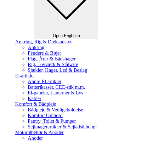
Open Engholm
Ankring, Rig & Dæksudstyr
Ankring
Fendere & Bøjer
Flag, Årer & Bådshager
Rig, Tovværk & Stålwire
Sjækler, Hager, Led & Beslag
El-artikler
Andre El-artikler
Batterikasser, CEE-stik m.m.
El-paneler, Lanterner & Lys
Kabler
Komfort & Bådpleje
Bådpleje & Vedligeholdelse
Komfort Ombord
Pantry, Toilet & Pumper
Sejlmagerartikler & Sejladstilbehør
Motortilbehør & Anoder
Anoder