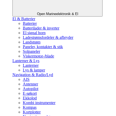
Open Marineelektronik & El
El & Batterier
Batterier
Batterilader & inverter
El signal horn
Ladestrømsfordeler & afbryder
Landstrøm
Paneler, kontakter & stik
Solpaneler
Viskermotor-/blade
Lanterner & Lys
Lanterner
Lys & lamper
Navigation & Radio/Lyd
AIS
Antenner
Autopilot
E-søkort
Ekkolod
Kombi instrumenter
Kompas
Kortplotter