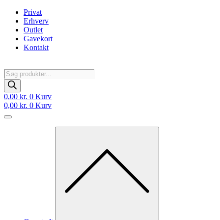
Videre
Privat
til
Erhverv
indhold
Outlet
Gavekort
Kontakt
Products
search
0,00
kr.
0
Kurv
0,00
kr.
0
Kurv