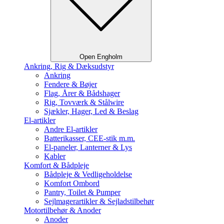
Open Engholm
Ankring, Rig & Dæksudstyr
Ankring
Fendere & Bøjer
Flag, Årer & Bådshager
Rig, Tovværk & Stålwire
Sjækler, Hager, Led & Beslag
El-artikler
Andre El-artikler
Batterikasser, CEE-stik m.m.
El-paneler, Lanterner & Lys
Kabler
Komfort & Bådpleje
Bådpleje & Vedligeholdelse
Komfort Ombord
Pantry, Toilet & Pumper
Sejlmagerartikler & Sejladstilbehør
Motortilbehør & Anoder
Anoder