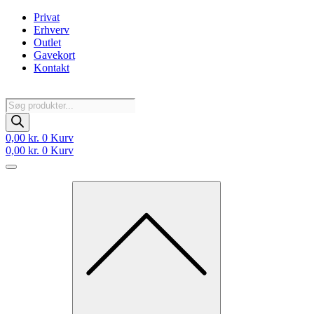
Videre
Privat
til
Erhverv
indhold
Outlet
Gavekort
Kontakt
Products
search
0,00
kr.
0
Kurv
0,00
kr.
0
Kurv