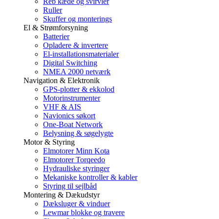
Reb kæde og svirvler
Ruller
Skuffer og monterings
El & Strømforsyning
Batterier
Opladere & invertere
El-installationsmaterialer
Digital Switching
NMEA 2000 netværk
Navigation & Elektronik
GPS-plotter & ekkolod
Motorinstrumenter
VHF & AIS
Navionics søkort
One-Boat Network
Belysning & søgelygte
Motor & Styring
Elmotorer Minn Kota
Elmotorer Torqeedo
Hydrauliske styringer
Mekaniske kontroller & kabler
Styring til sejlbåd
Montering & Dækudstyr
Dæksluger & vinduer
Lewmar blokke og travere