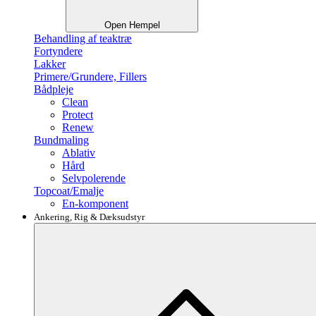
Open Hempel
Behandling af teaktræ
Fortyndere
Lakker
Primere/Grundere, Fillers
Bådpleje
Clean
Protect
Renew
Bundmaling
Ablativ
Hård
Selvpolerende
Topcoat/Emalje
En-komponent
Ankering, Rig & Dæksudstyr