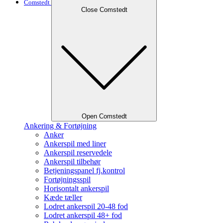
Comstedt
Close Comstedt
Open Comstedt
Ankering & Fortøjning
Anker
Ankerspil med liner
Ankerspil reservedele
Ankerspil tilbehør
Betjeningspanel fj.kontrol
Fortøjningsspil
Horisontalt ankerspil
Kæde tæller
Lodret ankerspil 20-48 fod
Lodret ankerspil 48+ fod