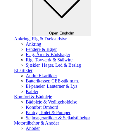
Open Engholm
Ankring, Rig & Dæksudstyr
Ankring
Fendere & Bøjer
Flag, Årer & Bådshager
Rig, Tovværk & Stålwire
Sjækler, Hager, Led & Beslag
El-artikler
Andre El-artikler
Batterikasser, CEE-stik m.m.
El-paneler, Lanterner & Lys
Kabler
Komfort & Bådpleje
Bådpleje & Vedligeholdelse
Komfort Ombord
Pantry, Toilet & Pumper
Sejlmagerartikler & Sejladstilbehør
Motortilbehør & Anoder
Anoder