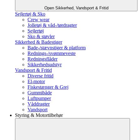
Open Sikkerhed, Vandsport & Fritid
Sejlertøj & Sko
Crew wear
Jolletøj & våd-/tørdragter
Sejlertøj
Sko & støvler
Sikkerhed & Badestiger
Bade-/stævnstiger & platform
Rednings-/svømmeveste
Redningsflåder
Sikkerhedsudstyr
Vandsport & Fritid
Diverse fritid
El-motor
Fiskestænger & Grej
Gummibåde
Luftpumper
Våddragter
Vandsport
Styring & Motortilbehør