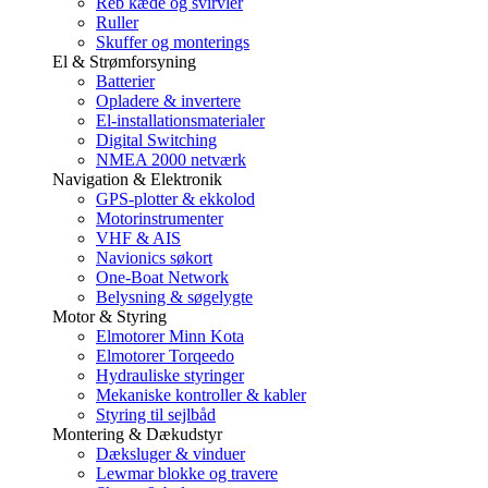
Reb kæde og svirvler
Ruller
Skuffer og monterings
El & Strømforsyning
Batterier
Opladere & invertere
El-installationsmaterialer
Digital Switching
NMEA 2000 netværk
Navigation & Elektronik
GPS-plotter & ekkolod
Motorinstrumenter
VHF & AIS
Navionics søkort
One-Boat Network
Belysning & søgelygte
Motor & Styring
Elmotorer Minn Kota
Elmotorer Torqeedo
Hydrauliske styringer
Mekaniske kontroller & kabler
Styring til sejlbåd
Montering & Dækudstyr
Dæksluger & vinduer
Lewmar blokke og travere