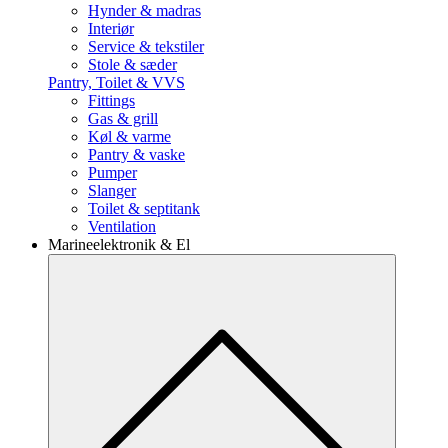
Hynder & madras
Interiør
Service & tekstiler
Stole & sæder
Pantry, Toilet & VVS
Fittings
Gas & grill
Køl & varme
Pantry & vaske
Pumper
Slanger
Toilet & septitank
Ventilation
Marineelektronik & El