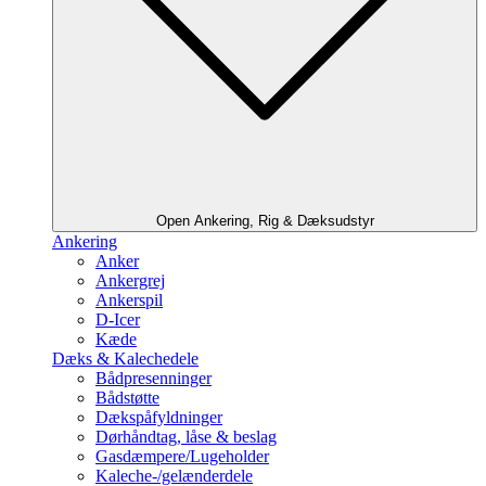
Open Ankering, Rig & Dæksudstyr
Ankering
Anker
Ankergrej
Ankerspil
D-Icer
Kæde
Dæks & Kalechedele
Bådpresenninger
Bådstøtte
Dækspåfyldninger
Dørhåndtag, låse & beslag
Gasdæmpere/Lugeholder
Kaleche-/gelænderdele