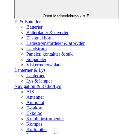
Open Marineelektronik & El
El & Batterier
Batterier
Batterilader & inverter
El signal horn
Ladestrømsfordeler & afbryder
Landstrøm
Paneler, kontakter & stik
Solpaneler
Viskermotor-/blade
Lanterner & Lys
Lanterner
Lys & lamper
Navigation & Radio/Lyd
AIS
Antenner
Autopilot
E-søkort
Ekkolod
Kombi instrumenter
Kompas
Kortplotter