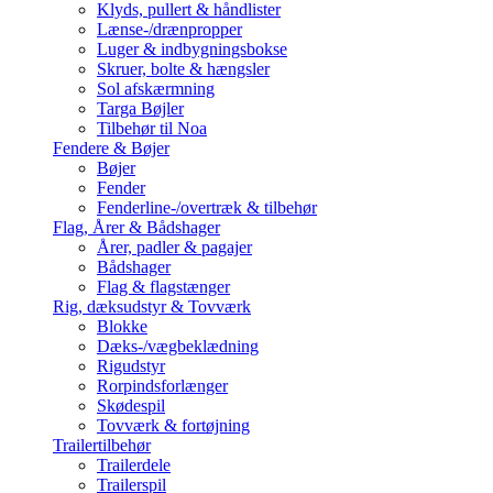
Klyds, pullert & håndlister
Lænse-/drænpropper
Luger & indbygningsbokse
Skruer, bolte & hængsler
Sol afskærmning
Targa Bøjler
Tilbehør til Noa
Fendere & Bøjer
Bøjer
Fender
Fenderline-/overtræk & tilbehør
Flag, Årer & Bådshager
Årer, padler & pagajer
Bådshager
Flag & flagstænger
Rig, dæksudstyr & Tovværk
Blokke
Dæks-/vægbeklædning
Rigudstyr
Rorpindsforlænger
Skødespil
Tovværk & fortøjning
Trailertilbehør
Trailerdele
Trailerspil