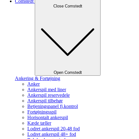
Comstedt
Close Comstedt
Open Comstedt
Ankering & Fortøjning
Anker
Ankerspil med liner
Ankerspil reservedele
Ankerspil tilbehør
Betjeningspanel fj.kontrol
Fortøjningsspil
Horisontalt ankerspil
Kæde tæller
Lodret ankerspil 20-48 fod
Lodret ankerspil 48+ fod