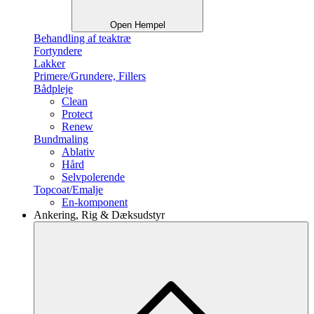
Open Hempel
Behandling af teaktræ
Fortyndere
Lakker
Primere/Grundere, Fillers
Bådpleje
Clean
Protect
Renew
Bundmaling
Ablativ
Hård
Selvpolerende
Topcoat/Emalje
En-komponent
Ankering, Rig & Dæksudstyr