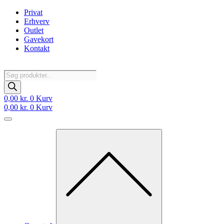
Videre
Privat
til
Erhverv
indhold
Outlet
Gavekort
Kontakt
Products
search
0,00
kr.
0
Kurv
0,00
kr.
0
Kurv