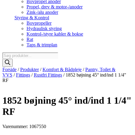
Bovpropel anoder
Propel, drev & motor-/anoder
Zink-/alu anoder
Styring & Kontrol
Bovpropeller
Hydraulisk styring
Kontrol-/styre kabler & bokse
Rat
Taps & trimplan
Products
search
Forside
/
Produkter
/
Komfort & Bådpleje
/
Pantry, Toilet &
VVS
/
Fittings
/
Rustfri Fittings
/ 1852 bøjning 45° ind/ind 1 1/4"
RF
1852 bøjning 45° ind/ind 1 1/4"
RF
Varenummer: 1067550