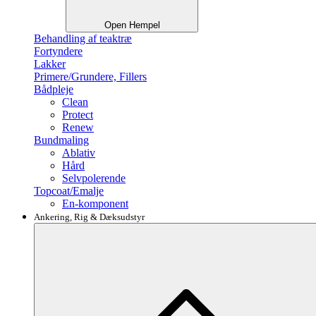
Open Hempel
Behandling af teaktræ
Fortyndere
Lakker
Primere/Grundere, Fillers
Bådpleje
Clean
Protect
Renew
Bundmaling
Ablativ
Hård
Selvpolerende
Topcoat/Emalje
En-komponent
Ankering, Rig & Dæksudstyr