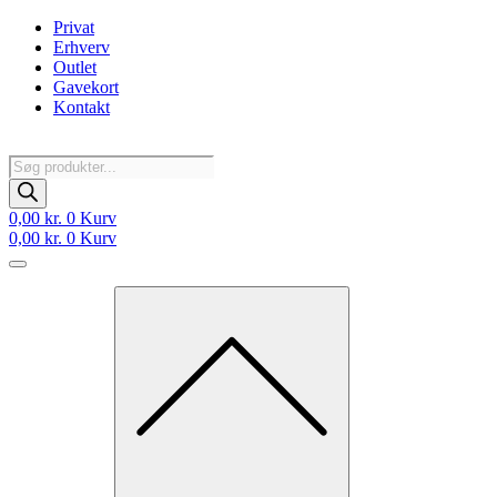
Videre
Privat
til
Erhverv
indhold
Outlet
Gavekort
Kontakt
Products
search
0,00
kr.
0
Kurv
0,00
kr.
0
Kurv