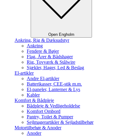
Open Engholm
Ankring, Rig & Dæksudstyr
Ankring
Fendere & Bøjer
Flag, Årer & Bådshager
Rig, Tovværk & Stålwire
Sjækler, Hager, Led & Beslag
El-artikler
Andre El-artikler
Batterikasser, CEE-stik m.m.
El-paneler, Lanterner & Lys
Kabler
Komfort & Bådpleje
Bådpleje & Vedligeholdelse
Komfort Ombord
Pantry, Toilet & Pumper
Sejlmagerartikler & Sejladstilbehør
Motortilbehør & Anoder
Anoder