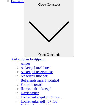
Comstedt
Close Comstedt
Open Comstedt
Ankering & Fortøjning
Anker
Ankerspil med liner
Ankerspil reservedele
Ankerspil tilbehør
Betjeningspanel fj.kontrol
Fortøjningsspil
Horisontalt ankerspil
Kæde tæller
Lodret ankerspil 20-48 fod
Lodret ankerspil 48+ fod