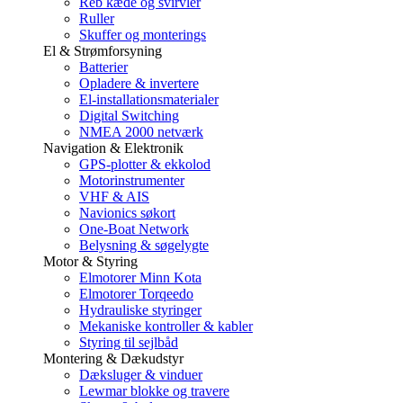
Reb kæde og svirvler
Ruller
Skuffer og monterings
El & Strømforsyning
Batterier
Opladere & invertere
El-installationsmaterialer
Digital Switching
NMEA 2000 netværk
Navigation & Elektronik
GPS-plotter & ekkolod
Motorinstrumenter
VHF & AIS
Navionics søkort
One-Boat Network
Belysning & søgelygte
Motor & Styring
Elmotorer Minn Kota
Elmotorer Torqeedo
Hydrauliske styringer
Mekaniske kontroller & kabler
Styring til sejlbåd
Montering & Dækudstyr
Dæksluger & vinduer
Lewmar blokke og travere