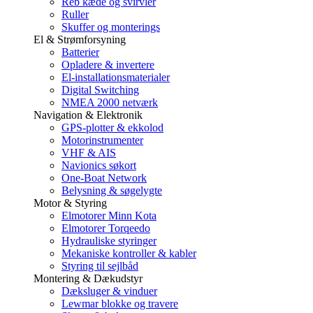
Reb kæde og svirvler
Ruller
Skuffer og monterings
El & Strømforsyning
Batterier
Opladere & invertere
El-installationsmaterialer
Digital Switching
NMEA 2000 netværk
Navigation & Elektronik
GPS-plotter & ekkolod
Motorinstrumenter
VHF & AIS
Navionics søkort
One-Boat Network
Belysning & søgelygte
Motor & Styring
Elmotorer Minn Kota
Elmotorer Torqeedo
Hydrauliske styringer
Mekaniske kontroller & kabler
Styring til sejlbåd
Montering & Dækudstyr
Dæksluger & vinduer
Lewmar blokke og travere