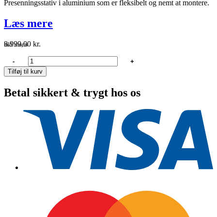
Presenningsstativ i aluminium som er fleksibelt og nemt at montere.
Læs mere
8.999,00
kr.
inkl. moms
1852
-
+
presenningsstativ
Tilføj til kurv
båd
uden
Betal sikkert & trygt hos os
mast
12m,
4
scepter
antal