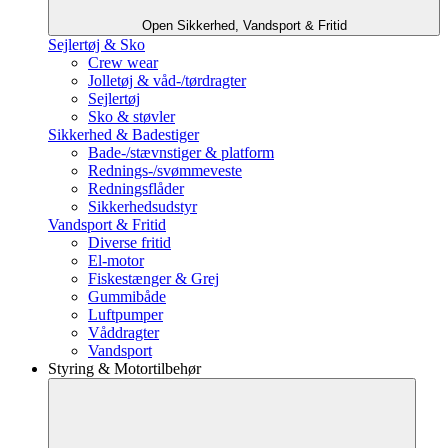
Open Sikkerhed, Vandsport & Fritid
Sejlertøj & Sko
Crew wear
Jolletøj & våd-/tørdragter
Sejlertøj
Sko & støvler
Sikkerhed & Badestiger
Bade-/stævnstiger & platform
Rednings-/svømmeveste
Redningsflåder
Sikkerhedsudstyr
Vandsport & Fritid
Diverse fritid
El-motor
Fiskestænger & Grej
Gummibåde
Luftpumper
Våddragter
Vandsport
Styring & Motortilbehør