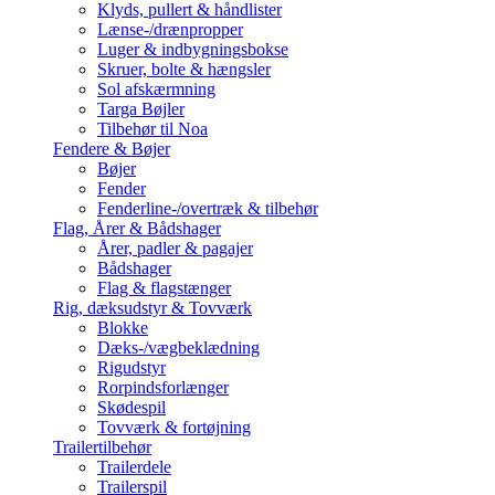
Klyds, pullert & håndlister
Lænse-/drænpropper
Luger & indbygningsbokse
Skruer, bolte & hængsler
Sol afskærmning
Targa Bøjler
Tilbehør til Noa
Fendere & Bøjer
Bøjer
Fender
Fenderline-/overtræk & tilbehør
Flag, Årer & Bådshager
Årer, padler & pagajer
Bådshager
Flag & flagstænger
Rig, dæksudstyr & Tovværk
Blokke
Dæks-/vægbeklædning
Rigudstyr
Rorpindsforlænger
Skødespil
Tovværk & fortøjning
Trailertilbehør
Trailerdele
Trailerspil