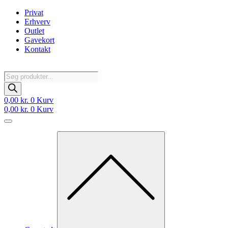
Videre
Privat
til
Erhverv
indhold
Outlet
Gavekort
Kontakt
Products
search
0,00
kr.
0
Kurv
0,00
kr.
0
Kurv