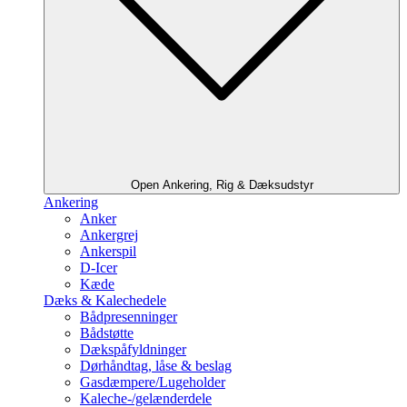
Open Ankering, Rig & Dæksudstyr
Ankering
Anker
Ankergrej
Ankerspil
D-Icer
Kæde
Dæks & Kalechedele
Bådpresenninger
Bådstøtte
Dækspåfyldninger
Dørhåndtag, låse & beslag
Gasdæmpere/Lugeholder
Kaleche-/gelænderdele