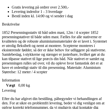
Gratis levering på ordrer over 2.500,-
Levering indenfor 1 - 3 hverdage
Bestil inden kl. 14:00 og vi sender i dag
Beskrivelse
1852 Presenningsstativ til båd uden mast, 12m / 4 scepter 1852
presenningstativer til både uden mast. Fælles for alle stativerne er
kvaliteten og de robuste aluminiumsmaterialer de er lavet i. Systemet
er utrolig fleksibelt og nemt at montere. Scepterne monteres i
eksisterende fødder, så der er ikke behov for udliggere på stativerne.
Samlebeslag, t-stykkerne og stænger er justerbare, hvilket gør at du
kan tilpasse stativet til lige præcis din båd. Når stativet er samlet og
presenningen rulles ud over, vil du opleve hvor fantastisk det er at
have et ordentligt stativ til din presenning. Materiale: Aluminium
Størrelse: 12 meter / 4 scepter
Information
Vægt
0,00 kg
Levering
Efter du har afgivet din bestilling, påbegynder vi behandlingen af
den. For at sikre en problemfri levering, beder vi dig venligst om at
oplyse korrekt telefonnummer, da vi muligvis skal kontakte dig