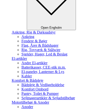
Open Engholm
Ankring, Rig & Dæksudstyr
Ankring
Fendere & Bøjer
Flag, Årer & Bådshager
Rig, Tovværk & Stålwire
Sjækler, Hager, Led & Beslag
El-artikler
Andre El-artikler
Batterikasser, CEE-stik m.m.
El-paneler, Lanterner & Lys
Kabler
Komfort & Bådpleje
Bådpleje & Vedligeholdelse
Komfort Ombord
Pantry, Toilet & Pumper
Sejlmagerartikler & Sejladstilbehør
Motortilbehør & Anoder
Anoder