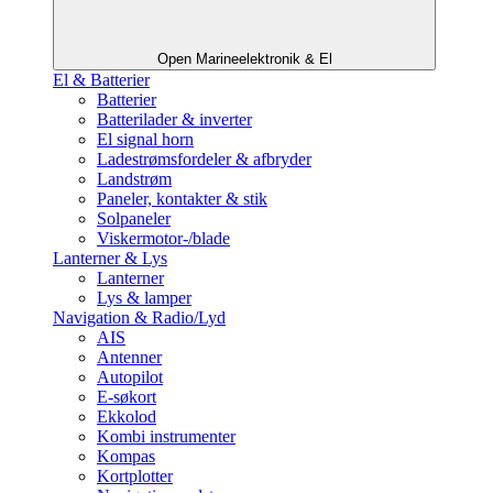
Open Marineelektronik & El
El & Batterier
Batterier
Batterilader & inverter
El signal horn
Ladestrømsfordeler & afbryder
Landstrøm
Paneler, kontakter & stik
Solpaneler
Viskermotor-/blade
Lanterner & Lys
Lanterner
Lys & lamper
Navigation & Radio/Lyd
AIS
Antenner
Autopilot
E-søkort
Ekkolod
Kombi instrumenter
Kompas
Kortplotter