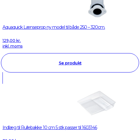
Aquaquick Lænseprop ny model til både 250 – 320cm.
129,00
kr.
inkl. moms
Se produkt
Indlæg til Rullebakke 10 cm 5 stk passer til 1603146