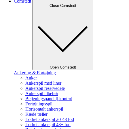
Comstedt
Close Comstedt
Open Comstedt
Ankering & Fortøjning
Anker
Ankerspil med liner
Ankerspil reservedele
Ankerspil tilbehør
Betjeningspanel fj.kontrol
Fortøjningsspil
Horisontalt ankerspil
Kæde tæller
Lodret ankerspil 20-48 fod
Lodret ankerspil 48+ fod