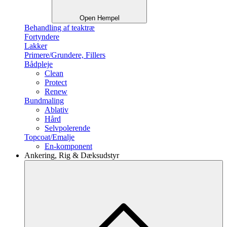
Open Hempel
Behandling af teaktræ
Fortyndere
Lakker
Primere/Grundere, Fillers
Bådpleje
Clean
Protect
Renew
Bundmaling
Ablativ
Hård
Selvpolerende
Topcoat/Emalje
En-komponent
Ankering, Rig & Dæksudstyr