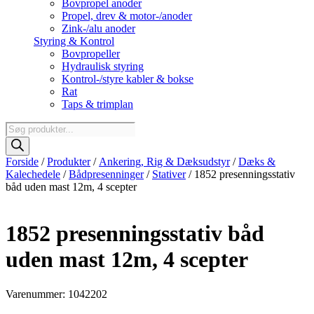
Bovpropel anoder
Propel, drev & motor-/anoder
Zink-/alu anoder
Styring & Kontrol
Bovpropeller
Hydraulisk styring
Kontrol-/styre kabler & bokse
Rat
Taps & trimplan
Products
search
Forside
/
Produkter
/
Ankering, Rig & Dæksudstyr
/
Dæks &
Kalechedele
/
Bådpresenninger
/
Stativer
/ 1852 presenningsstativ
båd uden mast 12m, 4 scepter
1852 presenningsstativ båd
uden mast 12m, 4 scepter
Varenummer: 1042202