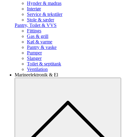
Hynder & madras
Interiør
Service & tekstiler
Stole & sæder
Pantry, Toilet & VVS
Fittings
Gas & grill
Køl & varme
Pantry & vaske
Pumper
Slanger
Toilet & septitank
Ventilation
Marineelektronik & El