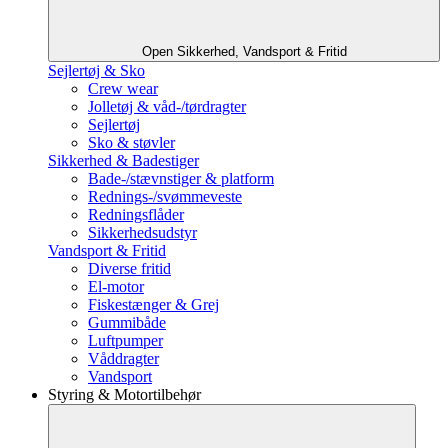
Open Sikkerhed, Vandsport & Fritid
Sejlertøj & Sko
Crew wear
Jolletøj & våd-/tørdragter
Sejlertøj
Sko & støvler
Sikkerhed & Badestiger
Bade-/stævnstiger & platform
Rednings-/svømmeveste
Redningsflåder
Sikkerhedsudstyr
Vandsport & Fritid
Diverse fritid
El-motor
Fiskestænger & Grej
Gummibåde
Luftpumper
Våddragter
Vandsport
Styring & Motortilbehør