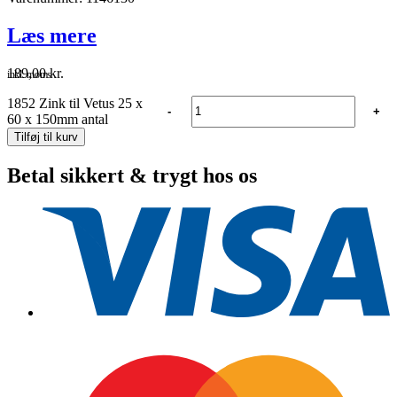
Læs mere
189,00
kr.
inkl. moms
1852 Zink til Vetus 25 x
-
+
60 x 150mm antal
Tilføj til kurv
Betal sikkert & trygt hos os