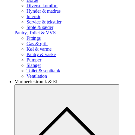
Borde
Diverse komfort
Hynder & madras
Interiør
Service & tekstiler
Stole & sæder
Pantry, Toilet & VVS
Fittings
Gas & grill
Køl & varme
Pantry & vaske
Pumper
Slanger
Toilet & septitank
Ventilation
Marineelektronik & El