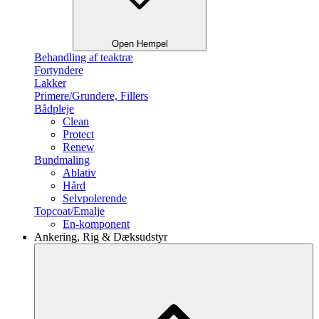
Open Hempel
Behandling af teaktræ
Fortyndere
Lakker
Primere/Grundere, Fillers
Bådpleje
Clean
Protect
Renew
Bundmaling
Ablativ
Hård
Selvpolerende
Topcoat/Emalje
En-komponent
Ankering, Rig & Dæksudstyr