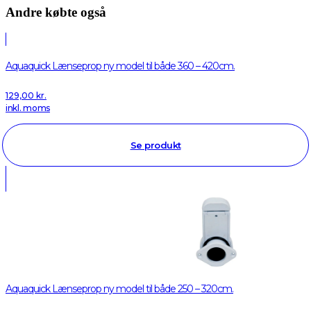
Andre købte også
Aquaquick Lænseprop ny model til både 360 – 420cm.
129,00
kr.
inkl. moms
Se produkt
Aquaquick Lænseprop ny model til både 250 – 320cm.