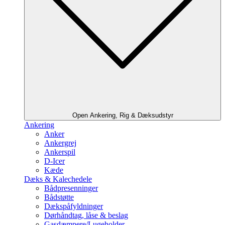
Open Ankering, Rig & Dæksudstyr
Ankering
Anker
Ankergrej
Ankerspil
D-Icer
Kæde
Dæks & Kalechedele
Bådpresenninger
Bådstøtte
Dækspåfyldninger
Dørhåndtag, låse & beslag
Gasdæmpere/Lugeholder