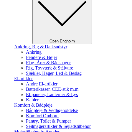
Open Engholm
Ankring, Rig & Dæksudstyr
Ankring
Fendere & Bøjer
Flag, Årer & Bådshager
Rig, Tovværk & Stålwire
Sjækler, Hager, Led & Beslag
El-artikler
Andre El-artikler
Batterikasser, CEE-stik m.m.
El-paneler, Lanterner & Lys
Kabler
Komfort & Bådpleje
Bådpleje & Vedligeholdelse
Komfort Ombord
Pantry, Toilet & Pumper
Sejlmagerartikler & Sejladstilbehør
Motortilbehør & Anoder