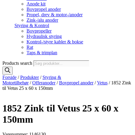
Anode kit
Bovpropel anoder
Propel, drev & motor-/anoder
Zink-/alu anoder
Styring & Kontrol
Bovpropeller
Hydraulisk styring
Kontrol-/styre kabler & bokse
Rat
Taps & trimplan
Products search
Forside
/
Produkter
/
Styring &
Motortilbehør
/
Offeranoder
/
Bovpropel anoder
/
Vetus
/ 1852 Zink
til Vetus 25 x 60 x 150mm
1852 Zink til Vetus 25 x 60 x
150mm
Varenummer: 1146130