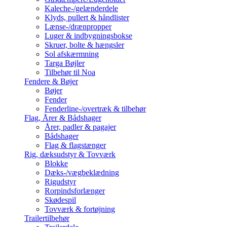
Kaleche-/gelænderdele
Klyds, pullert & håndlister
Lænse-/drænpropper
Luger & indbygningsbokse
Skruer, bolte & hængsler
Sol afskærmning
Targa Bøjler
Tilbehør til Noa
Fendere & Bøjer
Bøjer
Fender
Fenderline-/overtræk & tilbehør
Flag, Årer & Bådshager
Årer, padler & pagajer
Bådshager
Flag & flagstænger
Rig, dæksudstyr & Tovværk
Blokke
Dæks-/vægbeklædning
Rigudstyr
Rorpindsforlænger
Skødespil
Tovværk & fortøjning
Trailertilbehør