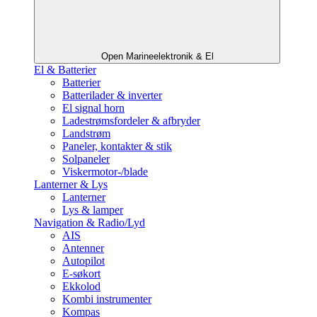
Open Marineelektronik & El
El & Batterier
Batterier
Batterilader & inverter
El signal horn
Ladestrømsfordeler & afbryder
Landstrøm
Paneler, kontakter & stik
Solpaneler
Viskermotor-/blade
Lanterner & Lys
Lanterner
Lys & lamper
Navigation & Radio/Lyd
AIS
Antenner
Autopilot
E-søkort
Ekkolod
Kombi instrumenter
Kompas