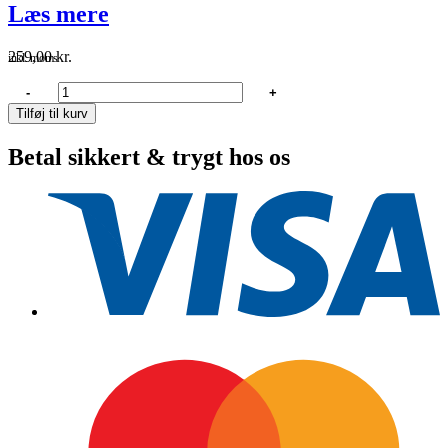
Læs mere
259,00
kr.
inkl. moms
Adela
-
+
Vimpel
Tilføj til kurv
Sverige
600X50X7Cm
Betal sikkert & trygt hos os
antal