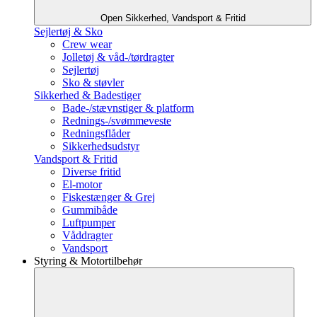
Open Sikkerhed, Vandsport & Fritid
Sejlertøj & Sko
Crew wear
Jolletøj & våd-/tørdragter
Sejlertøj
Sko & støvler
Sikkerhed & Badestiger
Bade-/stævnstiger & platform
Rednings-/svømmeveste
Redningsflåder
Sikkerhedsudstyr
Vandsport & Fritid
Diverse fritid
El-motor
Fiskestænger & Grej
Gummibåde
Luftpumper
Våddragter
Vandsport
Styring & Motortilbehør