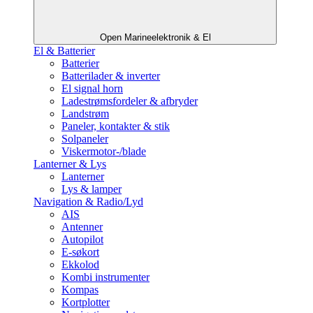
Open Marineelektronik & El
El & Batterier
Batterier
Batterilader & inverter
El signal horn
Ladestrømsfordeler & afbryder
Landstrøm
Paneler, kontakter & stik
Solpaneler
Viskermotor-/blade
Lanterner & Lys
Lanterner
Lys & lamper
Navigation & Radio/Lyd
AIS
Antenner
Autopilot
E-søkort
Ekkolod
Kombi instrumenter
Kompas
Kortplotter