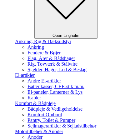
Open Engholm
Ankring, Rig & Dæksudstyr
Ankring
Fendere & Bøjer
Flag, Årer & Bådshager
Rig, Tovværk & Stålwire
Sjækler, Hager, Led & Beslag
El-artikler
Andre El-artikler
Batterikasser, CEE-stik m.m.
El-paneler, Lanterner & Lys
Kabler
Komfort & Bådpleje
Bådpleje & Vedligeholdelse
Komfort Ombord
Pantry, Toilet & Pumper
Sejlmagerartikler & Sejladstilbehør
Motortilbehør & Anoder
Anoder