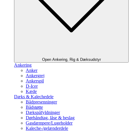
Open Ankering, Rig & Dæksudstyr
Ankering
Anker
Ankergrej
Ankerspil
D-Icer
Kæde
Dæks & Kalechedele
Bådpresenninger
Bådstøtte
Dækspåfyldninger
Dørhåndtag, låse & beslag
Gasdæmpere/Lugeholder
Kaleche-/gelænderdele