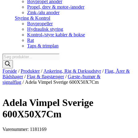
Bovpropel anoder
Propel, drev & motor-/anoder
Zink-/alu anoder
Styring & Kontrol
Bovpropeller
Hydraulisk styring
Kontrol-/styre kabler & bokse
Rat
Taps & trimplan
Products
search
Forside
/
Produkter
/
Ankering, Rig & Dæksudstyr
/
Flag, Årer &
Bådshager
/
Flag & flagstænger
/
Gæste-/humør &
signalflag
/ Adela Vimpel Sverige 600X50X7Cm
Adela Vimpel Sverige
600X50X7Cm
Varenummer: 1181169