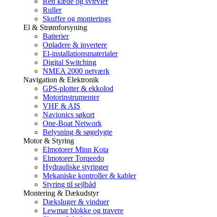
Reb kæde og svirvler
Ruller
Skuffer og monterings
El & Strømforsyning
Batterier
Opladere & invertere
El-installationsmaterialer
Digital Switching
NMEA 2000 netværk
Navigation & Elektronik
GPS-plotter & ekkolod
Motorinstrumenter
VHF & AIS
Navionics søkort
One-Boat Network
Belysning & søgelygte
Motor & Styring
Elmotorer Minn Kota
Elmotorer Torqeedo
Hydrauliske styringer
Mekaniske kontroller & kabler
Styring til sejlbåd
Montering & Dækudstyr
Dæksluger & vinduer
Lewmar blokke og travere