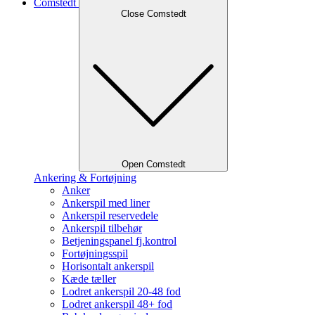
Comstedt
Close Comstedt
Open Comstedt
Ankering & Fortøjning
Anker
Ankerspil med liner
Ankerspil reservedele
Ankerspil tilbehør
Betjeningspanel fj.kontrol
Fortøjningsspil
Horisontalt ankerspil
Kæde tæller
Lodret ankerspil 20-48 fod
Lodret ankerspil 48+ fod