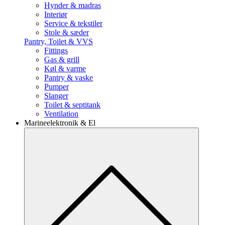
Hynder & madras
Interiør
Service & tekstiler
Stole & sæder
Pantry, Toilet & VVS
Fittings
Gas & grill
Køl & varme
Pantry & vaske
Pumper
Slanger
Toilet & septitank
Ventilation
Marineelektronik & El