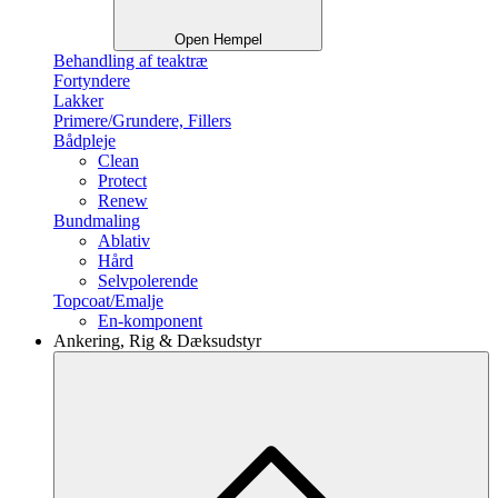
Open Hempel
Behandling af teaktræ
Fortyndere
Lakker
Primere/Grundere, Fillers
Bådpleje
Clean
Protect
Renew
Bundmaling
Ablativ
Hård
Selvpolerende
Topcoat/Emalje
En-komponent
Ankering, Rig & Dæksudstyr