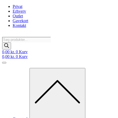
Videre
Privat
til
Erhverv
indhold
Outlet
Gavekort
Kontakt
Products
search
0,00
kr.
0
Kurv
0,00
kr.
0
Kurv