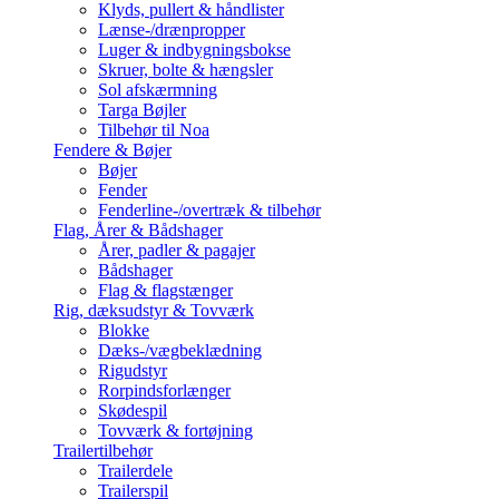
Klyds, pullert & håndlister
Lænse-/drænpropper
Luger & indbygningsbokse
Skruer, bolte & hængsler
Sol afskærmning
Targa Bøjler
Tilbehør til Noa
Fendere & Bøjer
Bøjer
Fender
Fenderline-/overtræk & tilbehør
Flag, Årer & Bådshager
Årer, padler & pagajer
Bådshager
Flag & flagstænger
Rig, dæksudstyr & Tovværk
Blokke
Dæks-/vægbeklædning
Rigudstyr
Rorpindsforlænger
Skødespil
Tovværk & fortøjning
Trailertilbehør
Trailerdele
Trailerspil