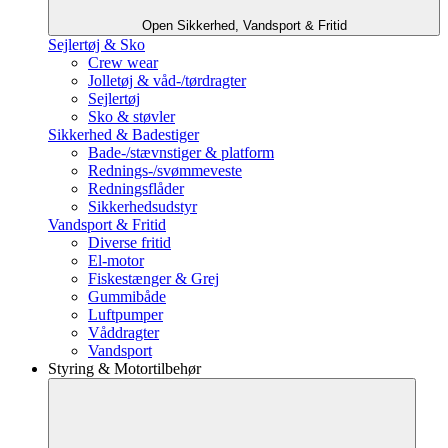
Open Sikkerhed, Vandsport & Fritid
Sejlertøj & Sko
Crew wear
Jolletøj & våd-/tørdragter
Sejlertøj
Sko & støvler
Sikkerhed & Badestiger
Bade-/stævnstiger & platform
Rednings-/svømmeveste
Redningsflåder
Sikkerhedsudstyr
Vandsport & Fritid
Diverse fritid
El-motor
Fiskestænger & Grej
Gummibåde
Luftpumper
Våddragter
Vandsport
Styring & Motortilbehør