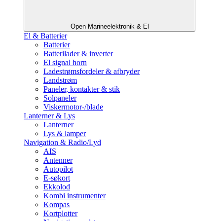
Open Marineelektronik & El
El & Batterier
Batterier
Batterilader & inverter
El signal horn
Ladestrømsfordeler & afbryder
Landstrøm
Paneler, kontakter & stik
Solpaneler
Viskermotor-/blade
Lanterner & Lys
Lanterner
Lys & lamper
Navigation & Radio/Lyd
AIS
Antenner
Autopilot
E-søkort
Ekkolod
Kombi instrumenter
Kompas
Kortplotter