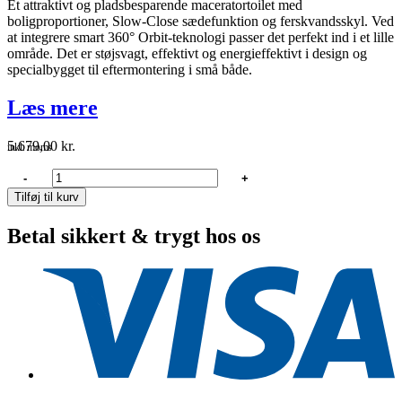
Et attraktivt og pladsbesparende maceratortoilet med
boligproportioner, Slow-Close sædefunktion og ferskvandsskyl. Ved
at integrere smart 360° Orbit-teknologi passer det perfekt ind i et lille
område. Det er støjsvagt, effektivt og energieffektivt i design og
specialbygget til eftermontering i små både.
Læs mere
5.679,00
kr.
inkl. moms
Dometic
-
+
MasterFlush
Tilføj til kurv
MF
7120
Betal sikkert & trygt hos os
Toilet
12V
ferskvand
antal