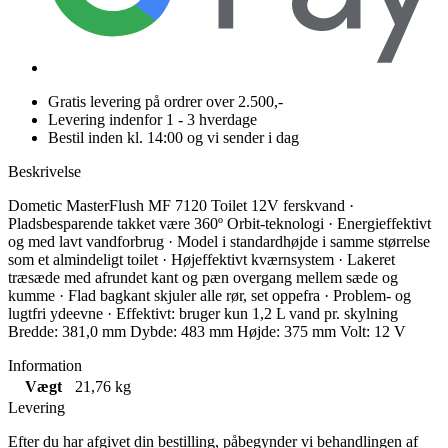
Gratis levering på ordrer over 2.500,-
Levering indenfor 1 - 3 hverdage
Bestil inden kl. 14:00 og vi sender i dag
Beskrivelse
Dometic MasterFlush MF 7120 Toilet 12V ferskvand ·
Pladsbesparende takket være 360º Orbit-teknologi · Energieffektivt
og med lavt vandforbrug · Model i standardhøjde i samme størrelse
som et almindeligt toilet · Højeffektivt kværnsystem · Lakeret
træsæde med afrundet kant og pæn overgang mellem sæde og
kumme · Flad bagkant skjuler alle rør, set oppefra · Problem- og
lugtfri ydeevne · Effektivt: bruger kun 1,2 L vand pr. skylning
Bredde: 381,0 mm Dybde: 483 mm Højde: 375 mm Volt: 12 V
Information
Vægt
21,76 kg
Levering
Efter du har afgivet din bestilling, påbegynder vi behandlingen af