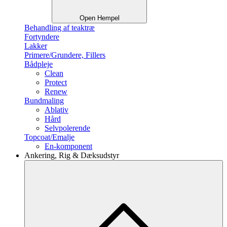
Open Hempel
Behandling af teaktræ
Fortyndere
Lakker
Primere/Grundere, Fillers
Bådpleje
Clean
Protect
Renew
Bundmaling
Ablativ
Hård
Selvpolerende
Topcoat/Emalje
En-komponent
Ankering, Rig & Dæksudstyr