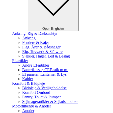
Open Engholm
Ankring, Rig & Dæksudstyr
Ankring
Fendere & Bøjer
Flag, Årer & Bådshager
Rig, Tovværk & Stålwire
Sjækler, Hager, Led & Beslag
El-artikler
Andre El-artikler
Batterikasser, CEE-stik m.m.
El-paneler, Lanterner & Lys
Kabler
Komfort & Bådpleje
Bådpleje & Vedligeholdelse
Komfort Ombord
Pantry, Toilet & Pumper
Sejlmagerartikler & Sejladstilbehør
Motortilbehør & Anoder
Anoder