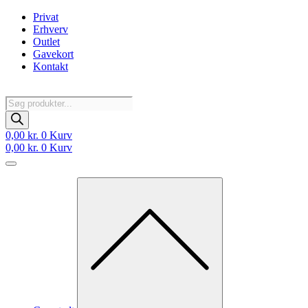
Videre
Privat
til
Erhverv
indhold
Outlet
Gavekort
Kontakt
Products
search
0,00
kr.
0
Kurv
0,00
kr.
0
Kurv