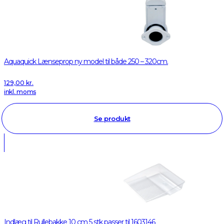
Aquaquick Lænseprop ny model til både 250 – 320cm.
129,00
kr.
inkl. moms
Se produkt
Indlæg til Rullebakke 10 cm 5 stk passer til 1603146