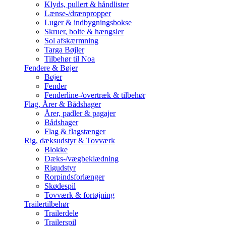
Klyds, pullert & håndlister
Lænse-/drænpropper
Luger & indbygningsbokse
Skruer, bolte & hængsler
Sol afskærmning
Targa Bøjler
Tilbehør til Noa
Fendere & Bøjer
Bøjer
Fender
Fenderline-/overtræk & tilbehør
Flag, Årer & Bådshager
Årer, padler & pagajer
Bådshager
Flag & flagstænger
Rig, dæksudstyr & Tovværk
Blokke
Dæks-/vægbeklædning
Rigudstyr
Rorpindsforlænger
Skødespil
Tovværk & fortøjning
Trailertilbehør
Trailerdele
Trailerspil