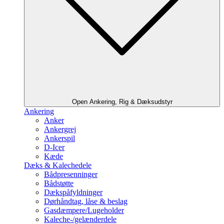
Open Ankering, Rig & Dæksudstyr
Ankering
Anker
Ankergrej
Ankerspil
D-Icer
Kæde
Dæks & Kalechedele
Bådpresenninger
Bådstøtte
Dækspåfyldninger
Dørhåndtag, låse & beslag
Gasdæmpere/Lugeholder
Kaleche-/gelænderdele