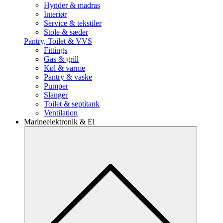
Hynder & madras
Interiør
Service & tekstiler
Stole & sæder
Pantry, Toilet & VVS
Fittings
Gas & grill
Køl & varme
Pantry & vaske
Pumper
Slanger
Toilet & septitank
Ventilation
Marineelektronik & El