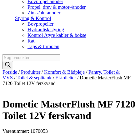
Bovpropel anoder
Propel, drev & motor-/anoder
Zink-/alu anoder
Styring & Kontrol
Bovpropeller
Hydraulisk styring
Kontrol-/styre kabler & bokse
Rat
Taps & trimplan
Products
search
Forside
/
Produkter
/
Komfort & Bådpleje
/
Pantry, Toilet &
VVS
/
Toilet & septitank
/
El-toiletter
/ Dometic MasterFlush MF
7120 Toilet 12V ferskvand
Dometic MasterFlush MF 7120
Toilet 12V ferskvand
Varenummer: 1070053