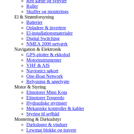
Reb kæde og svirvler
Ruller
Skuffer og monterings
El & Strømforsyning
Batterier
Opladere & invertere
El-installationsmaterialer
Digital Switching
NMEA 2000 netværk
Navigation & Elektronik
GPS-plotter & ekkolod
Motorinstrumenter
VHF & AIS
Navionics søkort
One-Boat Network
Belysning & søgelygte
Motor & Styring
Elmotorer Minn Kota
Elmotorer Torqeedo
Hydrauliske styringer
Mekaniske kontroller & kabler
Styring til sejlbåd
Montering & Dækudstyr
Dæksluger & vinduer
Lewmar blokke og travere