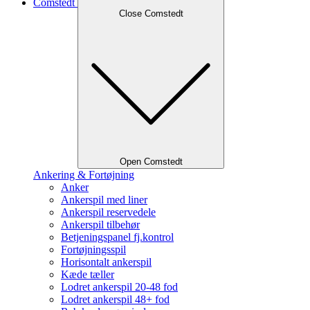
Comstedt
Close Comstedt
Open Comstedt
Ankering & Fortøjning
Anker
Ankerspil med liner
Ankerspil reservedele
Ankerspil tilbehør
Betjeningspanel fj.kontrol
Fortøjningsspil
Horisontalt ankerspil
Kæde tæller
Lodret ankerspil 20-48 fod
Lodret ankerspil 48+ fod