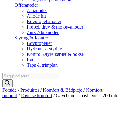
Offeranoder
Aluanoder
Anode kit
Bovpropel anoder
Propel, drev & motor-/anoder
Zink-/alu anoder
Styring & Kontrol
Bovpropeller
Hydraulisk styring
Kontrol-/styre kabler & bokse
Rat
Taps & trimplan
Products
search
Forside
/
Produkter
/
Komfort & Bådpleje
/
Komfort
ombord
/
Diverse komfort
/ Gavebånd – bast hvid – 200 mtr