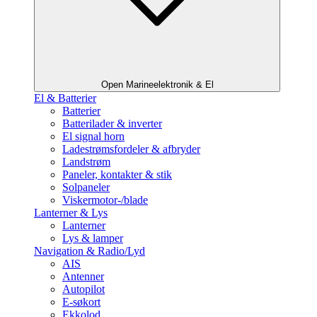
Open Marineelektronik & El
El & Batterier
Batterier
Batterilader & inverter
El signal horn
Ladestrømsfordeler & afbryder
Landstrøm
Paneler, kontakter & stik
Solpaneler
Viskermotor-/blade
Lanterner & Lys
Lanterner
Lys & lamper
Navigation & Radio/Lyd
AIS
Antenner
Autopilot
E-søkort
Ekkolod