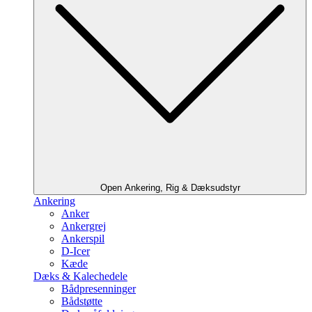
Open Ankering, Rig & Dæksudstyr
Ankering
Anker
Ankergrej
Ankerspil
D-Icer
Kæde
Dæks & Kalechedele
Bådpresenninger
Bådstøtte