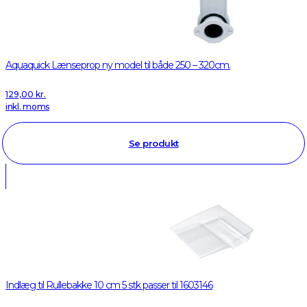
Aquaquick Lænseprop ny model til både 250 – 320cm.
129,00
kr.
inkl. moms
Se produkt
Indlæg til Rullebakke 10 cm 5 stk passer til 1603146