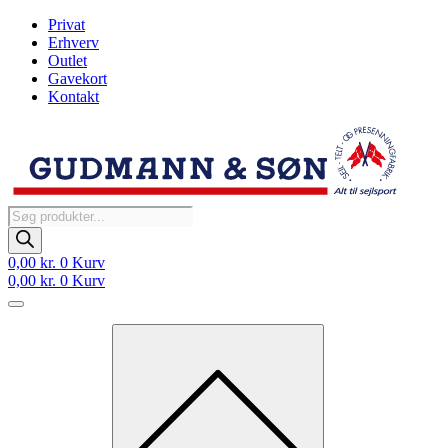
Videre
Privat
til
Erhverv
indhold
Outlet
Gavekort
Kontakt
Products
search
0,00
kr.
0
Kurv
0,00
kr.
0
Kurv