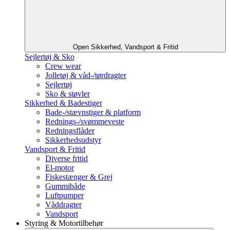
Open Sikkerhed, Vandsport & Fritid
Sejlertøj & Sko
Crew wear
Jolletøj & våd-/tørdragter
Sejlertøj
Sko & støvler
Sikkerhed & Badestiger
Bade-/stævnstiger & platform
Rednings-/svømmeveste
Redningsflåder
Sikkerhedsudstyr
Vandsport & Fritid
Diverse fritid
El-motor
Fiskestænger & Grej
Gummibåde
Luftpumper
Våddragter
Vandsport
Styring & Motortilbehør