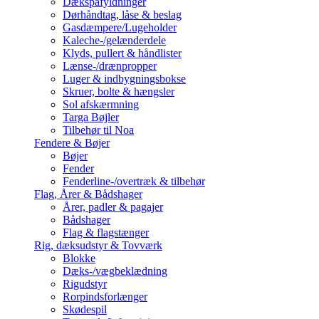
Dækspåfyldninger
Dørhåndtag, låse & beslag
Gasdæmpere/Lugeholder
Kaleche-/gelænderdele
Klyds, pullert & håndlister
Lænse-/drænpropper
Luger & indbygningsbokse
Skruer, bolte & hængsler
Sol afskærmning
Targa Bøjler
Tilbehør til Noa
Fendere & Bøjer
Bøjer
Fender
Fenderline-/overtræk & tilbehør
Flag, Årer & Bådshager
Årer, padler & pagajer
Bådshager
Flag & flagstænger
Rig, dæksudstyr & Tovværk
Blokke
Dæks-/vægbeklædning
Rigudstyr
Rorpindsforlænger
Skødespil