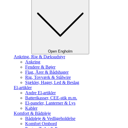
Open Engholm
Ankring, Rig & Dæksudstyr
Ankring
Fendere & Bøjer
Flag, Årer & Bådshager
Rig, Tovværk & Stålwire
Sjækler, Hager, Led & Beslag
El-artikler
Andre El-artikler
Batterikasser, CEE-stik m.m.
El-paneler, Lanterner & Lys
Kabler
Komfort & Bådpleje
Bådpleje & Vedligeholdelse
Komfort Ombord