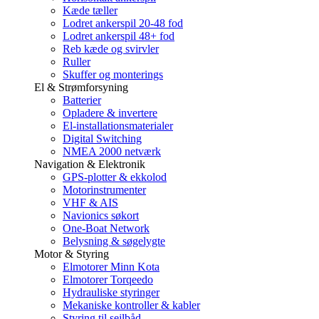
Kæde tæller
Lodret ankerspil 20-48 fod
Lodret ankerspil 48+ fod
Reb kæde og svirvler
Ruller
Skuffer og monterings
El & Strømforsyning
Batterier
Opladere & invertere
El-installationsmaterialer
Digital Switching
NMEA 2000 netværk
Navigation & Elektronik
GPS-plotter & ekkolod
Motorinstrumenter
VHF & AIS
Navionics søkort
One-Boat Network
Belysning & søgelygte
Motor & Styring
Elmotorer Minn Kota
Elmotorer Torqeedo
Hydrauliske styringer
Mekaniske kontroller & kabler
Styring til sejlbåd