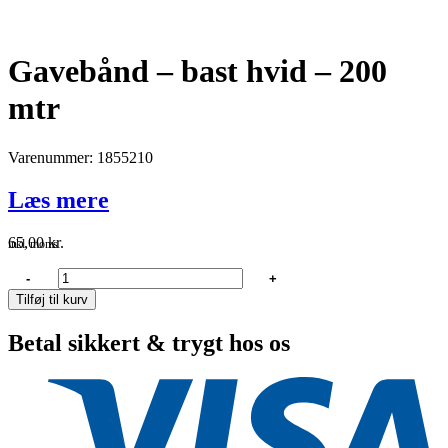
Gavebånd – bast hvid – 200
mtr
Varenummer: 1855210
Læs mere
65,00
kr.
inkl. moms
Gavebånd
-
+
-
Tilføj til kurv
bast
hvid
Betal sikkert & trygt hos os
-
200
mtr
antal