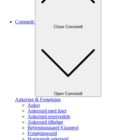
Comstedt
Close Comstedt
Open Comstedt
Ankering & Fortøjning
Anker
Ankerspil med liner
Ankerspil reservedele
Ankerspil tilbehør
Betjeningspanel fj.kontrol
Fortøjningsspil
Horisontalt ankerspil