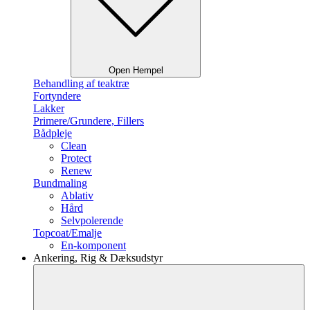
Open Hempel
Behandling af teaktræ
Fortyndere
Lakker
Primere/Grundere, Fillers
Bådpleje
Clean
Protect
Renew
Bundmaling
Ablativ
Hård
Selvpolerende
Topcoat/Emalje
En-komponent
Ankering, Rig & Dæksudstyr