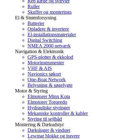
Reb kæde og svirvler
Ruller
Skuffer og monterings
El & Strømforsyning
Batterier
Opladere & invertere
El-installationsmaterialer
Digital Switching
NMEA 2000 netværk
Navigation & Elektronik
GPS-plotter & ekkolod
Motorinstrumenter
VHF & AIS
Navionics søkort
One-Boat Network
Belysning & søgelygte
Motor & Styring
Elmotorer Minn Kota
Elmotorer Torqeedo
Hydrauliske styringer
Mekaniske kontroller & kabler
Styring til sejlbåd
Montering & Dækudstyr
Dæksluger & vinduer
Lewmar blokke og travere