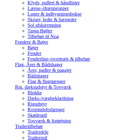
Klyds, pullert & håndlister
Lænse-/drænpropper
Luger & indbygningsbokse
Skruer, bolte & hængsler
Sol afskærmning
Targa Bøjler
Tilbehør til Noa
Fendere & Bøjer
Bøjer
Fender
Fenderline-/overtræk & tilbehør
Flag, Årer & Bådshager
Årer, padler & pagajer
Bådshager
Flag & flagstænger
Rig, dæksudstyr & Tovværk
Blokke
Dæks-/vægbeklædning
Rigudstyr
Rorpindsforlænger
Skødespil
Tovværk & fortøjning
Trailertilbehør
Trailerdele
Trailerspil