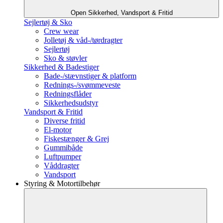
Open Sikkerhed, Vandsport & Fritid
Sejlertøj & Sko
Crew wear
Jolletøj & våd-/tørdragter
Sejlertøj
Sko & støvler
Sikkerhed & Badestiger
Bade-/stævnstiger & platform
Rednings-/svømmeveste
Redningsflåder
Sikkerhedsudstyr
Vandsport & Fritid
Diverse fritid
El-motor
Fiskestænger & Grej
Gummibåde
Luftpumper
Våddragter
Vandsport
Styring & Motortilbehør