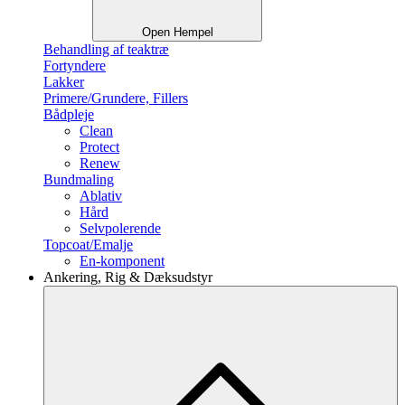
Open Hempel
Behandling af teaktræ
Fortyndere
Lakker
Primere/Grundere, Fillers
Bådpleje
Clean
Protect
Renew
Bundmaling
Ablativ
Hård
Selvpolerende
Topcoat/Emalje
En-komponent
Ankering, Rig & Dæksudstyr