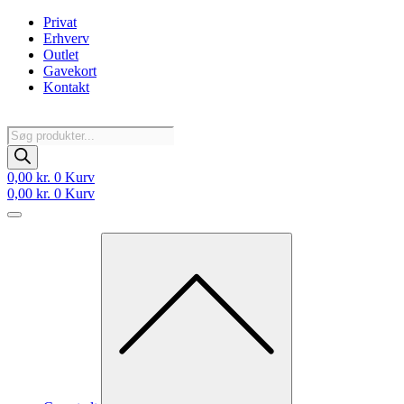
Videre
Privat
til
Erhverv
indhold
Outlet
Gavekort
Kontakt
Products
search
0,00
kr.
0
Kurv
0,00
kr.
0
Kurv