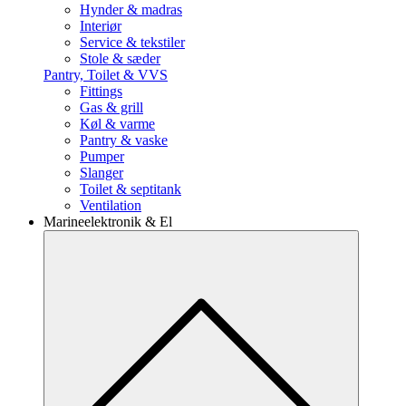
Hynder & madras
Interiør
Service & tekstiler
Stole & sæder
Pantry, Toilet & VVS
Fittings
Gas & grill
Køl & varme
Pantry & vaske
Pumper
Slanger
Toilet & septitank
Ventilation
Marineelektronik & El