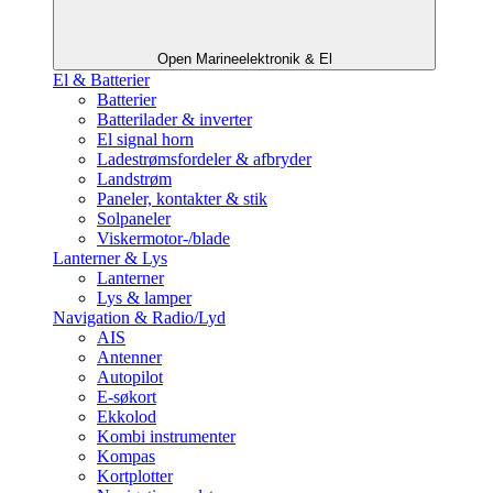
Open Marineelektronik & El
El & Batterier
Batterier
Batterilader & inverter
El signal horn
Ladestrømsfordeler & afbryder
Landstrøm
Paneler, kontakter & stik
Solpaneler
Viskermotor-/blade
Lanterner & Lys
Lanterner
Lys & lamper
Navigation & Radio/Lyd
AIS
Antenner
Autopilot
E-søkort
Ekkolod
Kombi instrumenter
Kompas
Kortplotter