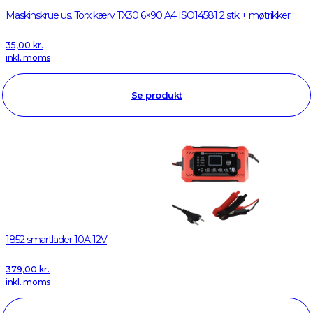
Maskinskrue us. Torx kærv TX30 6×90 A4 ISO14581 2 stk + møtrikker
35,00
kr.
inkl. moms
Se produkt
1852 smartlader 10A 12V
379,00
kr.
inkl. moms