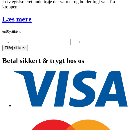
Letvægtsisoleret undertrøje der varmer og holder fugt væk fra
kroppen.
Læs mere
649,00
kr.
inkl. moms
Gill
-
+
1282
Tilføj til kurv
Herre
undertøj
Betal sikkert & trygt hos os
langærmet
trøje
grå
str.
XS
antal