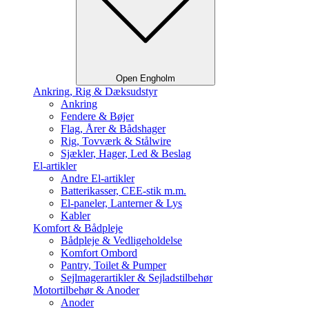
Open Engholm
Ankring, Rig & Dæksudstyr
Ankring
Fendere & Bøjer
Flag, Årer & Bådshager
Rig, Tovværk & Stålwire
Sjækler, Hager, Led & Beslag
El-artikler
Andre El-artikler
Batterikasser, CEE-stik m.m.
El-paneler, Lanterner & Lys
Kabler
Komfort & Bådpleje
Bådpleje & Vedligeholdelse
Komfort Ombord
Pantry, Toilet & Pumper
Sejlmagerartikler & Sejladstilbehør
Motortilbehør & Anoder
Anoder