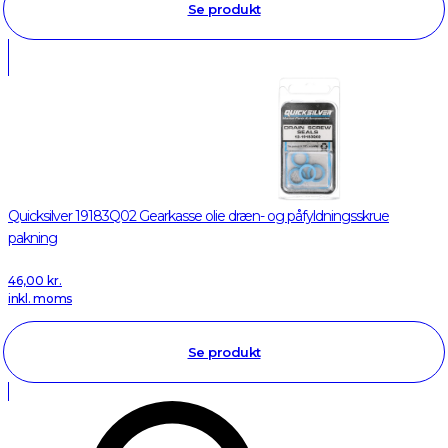
Se produkt
Quicksilver 19183Q02 Gearkasse olie dræn- og påfyldningsskrue
pakning
46,00
kr.
inkl. moms
Se produkt