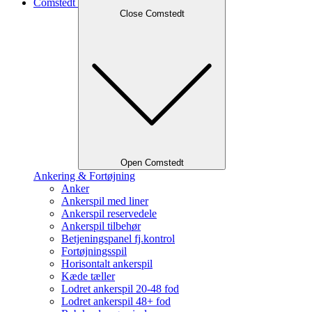
Comstedt
Close Comstedt
Open Comstedt
Ankering & Fortøjning
Anker
Ankerspil med liner
Ankerspil reservedele
Ankerspil tilbehør
Betjeningspanel fj.kontrol
Fortøjningsspil
Horisontalt ankerspil
Kæde tæller
Lodret ankerspil 20-48 fod
Lodret ankerspil 48+ fod