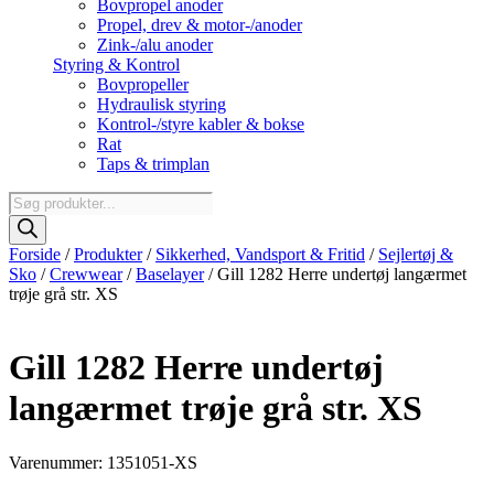
Bovpropel anoder
Propel, drev & motor-/anoder
Zink-/alu anoder
Styring & Kontrol
Bovpropeller
Hydraulisk styring
Kontrol-/styre kabler & bokse
Rat
Taps & trimplan
Products
search
Forside
/
Produkter
/
Sikkerhed, Vandsport & Fritid
/
Sejlertøj &
Sko
/
Crewwear
/
Baselayer
/ Gill 1282 Herre undertøj langærmet
trøje grå str. XS
Gill 1282 Herre undertøj
langærmet trøje grå str. XS
Varenummer: 1351051-XS