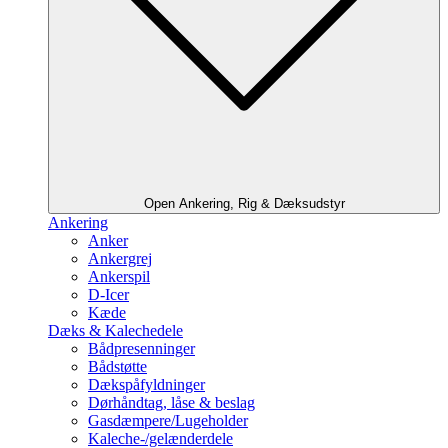
Open Ankering, Rig & Dæksudstyr
Ankering
Anker
Ankergrej
Ankerspil
D-Icer
Kæde
Dæks & Kalechedele
Bådpresenninger
Bådstøtte
Dækspåfyldninger
Dørhåndtag, låse & beslag
Gasdæmpere/Lugeholder
Kaleche-/gelænderdele