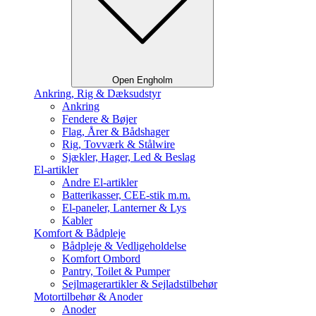
Open Engholm
Ankring, Rig & Dæksudstyr
Ankring
Fendere & Bøjer
Flag, Årer & Bådshager
Rig, Tovværk & Stålwire
Sjækler, Hager, Led & Beslag
El-artikler
Andre El-artikler
Batterikasser, CEE-stik m.m.
El-paneler, Lanterner & Lys
Kabler
Komfort & Bådpleje
Bådpleje & Vedligeholdelse
Komfort Ombord
Pantry, Toilet & Pumper
Sejlmagerartikler & Sejladstilbehør
Motortilbehør & Anoder
Anoder