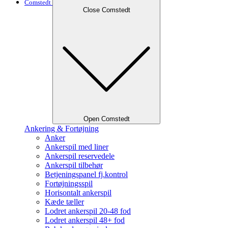
Comstedt
Close Comstedt
Open Comstedt
Ankering & Fortøjning
Anker
Ankerspil med liner
Ankerspil reservedele
Ankerspil tilbehør
Betjeningspanel fj.kontrol
Fortøjningsspil
Horisontalt ankerspil
Kæde tæller
Lodret ankerspil 20-48 fod
Lodret ankerspil 48+ fod