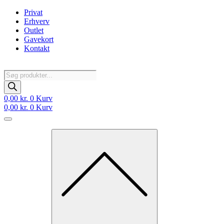
Videre
Privat
til
Erhverv
indhold
Outlet
Gavekort
Kontakt
Products
search
0,00
kr.
0
Kurv
0,00
kr.
0
Kurv