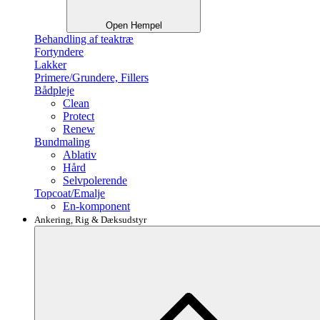
Open Hempel
Behandling af teaktræ
Fortyndere
Lakker
Primere/Grundere, Fillers
Bådpleje
Clean
Protect
Renew
Bundmaling
Ablativ
Hård
Selvpolerende
Topcoat/Emalje
En-komponent
Ankering, Rig & Dæksudstyr