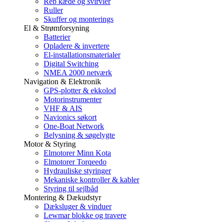
Reb kæde og svirvler
Ruller
Skuffer og monterings
El & Strømforsyning
Batterier
Opladere & invertere
El-installationsmaterialer
Digital Switching
NMEA 2000 netværk
Navigation & Elektronik
GPS-plotter & ekkolod
Motorinstrumenter
VHF & AIS
Navionics søkort
One-Boat Network
Belysning & søgelygte
Motor & Styring
Elmotorer Minn Kota
Elmotorer Torqeedo
Hydrauliske styringer
Mekaniske kontroller & kabler
Styring til sejlbåd
Montering & Dækudstyr
Dæksluger & vinduer
Lewmar blokke og travere