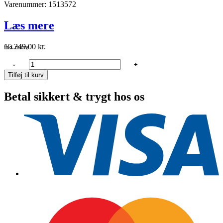
Varenummer: 1513572
Læs mere
15.249,00
kr.
inkl. moms
Jabsco
-
+
impellerpumpe
Tilføj til kurv
magnet
kobling
Betal sikkert & trygt hos os
270
2Amp
12V
(50270-
2011
antal