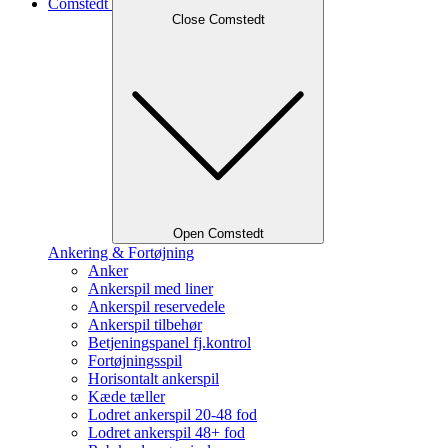
Comstedt
Close Comstedt
Open Comstedt
Ankering & Fortøjning
Anker
Ankerspil med liner
Ankerspil reservedele
Ankerspil tilbehør
Betjeningspanel fj.kontrol
Fortøjningsspil
Horisontalt ankerspil
Kæde tæller
Lodret ankerspil 20-48 fod
Lodret ankerspil 48+ fod