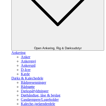
Open Ankering, Rig & Dæksudstyr
Ankering
Anker
Ankergrej
Ankerspil
D-Icer
Kæde
Dæks & Kalechedele
Bådpresenninger
Bådstøtte
Dækspåfyldninger
Dørhåndtag, låse & beslag
Gasdæmpere/Lugeholder
Kaleche-/gelænderdele