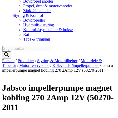
Bovpropel anoder
Propel, drev & motor-/anoder
Zink-/alu anoder
Styring & Kontrol
Bovpropeller
Hydraulisk styring
Kontrol-/styre kabler & bokse
Rat
Taps & trimplan
Products
search
Forside
/
Produkter
/
Styring & Motortilbehør
/
Motordele &
Tilbehør
/
Motor reservedele
/
Kølevands-/impellerpumper
/ Jabsco
impellerpumpe magnet kobling 270 2Amp 12V (50270-2011
Jabsco impellerpumpe magnet
kobling 270 2Amp 12V (50270-
2011