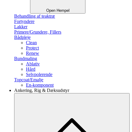
Open Hempel
Behandling af teaktræ
Fortyndere
Lakker
Primere/Grundere, Fillers
Bådpleje
Clean
Protect
Renew
Bundmaling
Ablativ
Hård
Selvpolerende
Topcoat/Emalje
En-komponent
Ankering, Rig & Dæksudstyr