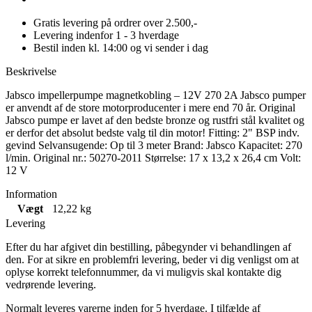
Gratis levering på ordrer over 2.500,-
Levering indenfor 1 - 3 hverdage
Bestil inden kl. 14:00 og vi sender i dag
Beskrivelse
Jabsco impellerpumpe magnetkobling – 12V 270 2A Jabsco pumper
er anvendt af de store motorproducenter i mere end 70 år. Original
Jabsco pumpe er lavet af den bedste bronze og rustfri stål kvalitet og
er derfor det absolut bedste valg til din motor! Fitting: 2" BSP indv.
gevind Selvansugende: Op til 3 meter Brand: Jabsco Kapacitet: 270
l/min. Original nr.: 50270-2011 Størrelse: 17 x 13,2 x 26,4 cm Volt:
12 V
Information
Vægt
12,22 kg
Levering
Efter du har afgivet din bestilling, påbegynder vi behandlingen af
den. For at sikre en problemfri levering, beder vi dig venligst om at
oplyse korrekt telefonnummer, da vi muligvis skal kontakte dig
vedrørende levering.
Normalt leveres varerne inden for 5 hverdage. I tilfælde af