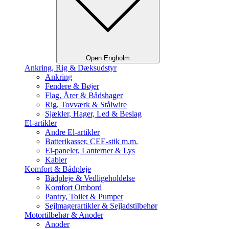
Open Engholm
Ankring, Rig & Dæksudstyr
Ankring
Fendere & Bøjer
Flag, Årer & Bådshager
Rig, Tovværk & Stålwire
Sjækler, Hager, Led & Beslag
El-artikler
Andre El-artikler
Batterikasser, CEE-stik m.m.
El-paneler, Lanterner & Lys
Kabler
Komfort & Bådpleje
Bådpleje & Vedligeholdelse
Komfort Ombord
Pantry, Toilet & Pumper
Sejlmagerartikler & Sejladstilbehør
Motortilbehør & Anoder
Anoder