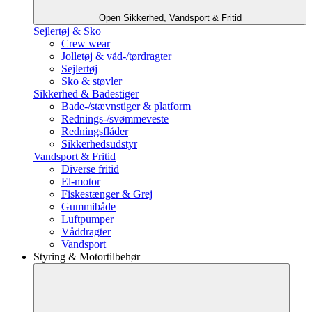
Open Sikkerhed, Vandsport & Fritid
Sejlertøj & Sko
Crew wear
Jolletøj & våd-/tørdragter
Sejlertøj
Sko & støvler
Sikkerhed & Badestiger
Bade-/stævnstiger & platform
Rednings-/svømmeveste
Redningsflåder
Sikkerhedsudstyr
Vandsport & Fritid
Diverse fritid
El-motor
Fiskestænger & Grej
Gummibåde
Luftpumper
Våddragter
Vandsport
Styring & Motortilbehør