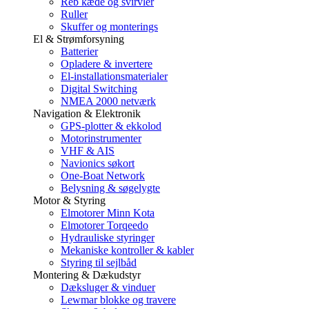
Reb kæde og svirvler
Ruller
Skuffer og monterings
El & Strømforsyning
Batterier
Opladere & invertere
El-installationsmaterialer
Digital Switching
NMEA 2000 netværk
Navigation & Elektronik
GPS-plotter & ekkolod
Motorinstrumenter
VHF & AIS
Navionics søkort
One-Boat Network
Belysning & søgelygte
Motor & Styring
Elmotorer Minn Kota
Elmotorer Torqeedo
Hydrauliske styringer
Mekaniske kontroller & kabler
Styring til sejlbåd
Montering & Dækudstyr
Dæksluger & vinduer
Lewmar blokke og travere