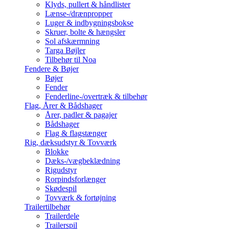
Klyds, pullert & håndlister
Lænse-/drænpropper
Luger & indbygningsbokse
Skruer, bolte & hængsler
Sol afskærmning
Targa Bøjler
Tilbehør til Noa
Fendere & Bøjer
Bøjer
Fender
Fenderline-/overtræk & tilbehør
Flag, Årer & Bådshager
Årer, padler & pagajer
Bådshager
Flag & flagstænger
Rig, dæksudstyr & Tovværk
Blokke
Dæks-/vægbeklædning
Rigudstyr
Rorpindsforlænger
Skødespil
Tovværk & fortøjning
Trailertilbehør
Trailerdele
Trailerspil