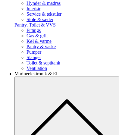
Hynder & madras
Interiør
Service & tekstiler
Stole & sæder
Pantry, Toilet & VVS
Fittings
Gas & grill
Køl & varme
Pantry & vaske
Pumper
Slanger
Toilet & septitank
Ventilation
Marineelektronik & El