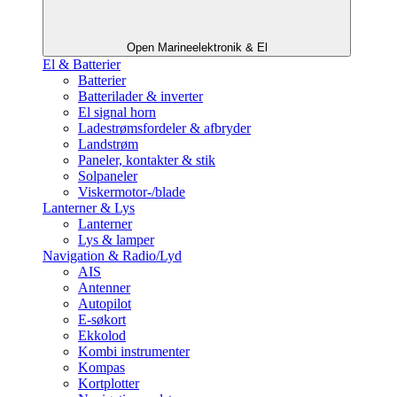
Open Marineelektronik & El
El & Batterier
Batterier
Batterilader & inverter
El signal horn
Ladestrømsfordeler & afbryder
Landstrøm
Paneler, kontakter & stik
Solpaneler
Viskermotor-/blade
Lanterner & Lys
Lanterner
Lys & lamper
Navigation & Radio/Lyd
AIS
Antenner
Autopilot
E-søkort
Ekkolod
Kombi instrumenter
Kompas
Kortplotter