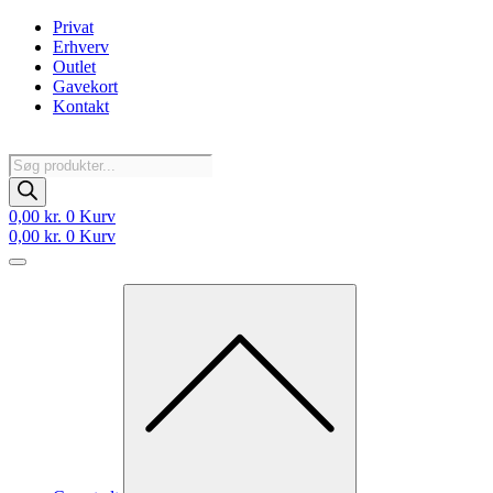
Videre
Privat
til
Erhverv
indhold
Outlet
Gavekort
Kontakt
Products
search
0,00
kr.
0
Kurv
0,00
kr.
0
Kurv