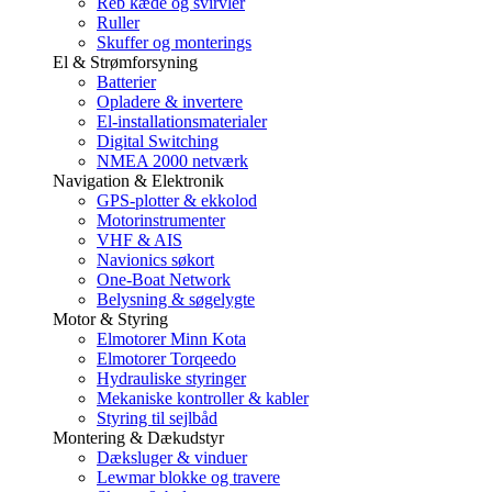
Reb kæde og svirvler
Ruller
Skuffer og monterings
El & Strømforsyning
Batterier
Opladere & invertere
El-installationsmaterialer
Digital Switching
NMEA 2000 netværk
Navigation & Elektronik
GPS-plotter & ekkolod
Motorinstrumenter
VHF & AIS
Navionics søkort
One-Boat Network
Belysning & søgelygte
Motor & Styring
Elmotorer Minn Kota
Elmotorer Torqeedo
Hydrauliske styringer
Mekaniske kontroller & kabler
Styring til sejlbåd
Montering & Dækudstyr
Dæksluger & vinduer
Lewmar blokke og travere