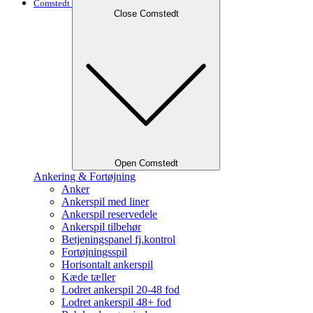
Comstedt
Close Comstedt
Open Comstedt
Ankering & Fortøjning
Anker
Ankerspil med liner
Ankerspil reservedele
Ankerspil tilbehør
Betjeningspanel fj.kontrol
Fortøjningsspil
Horisontalt ankerspil
Kæde tæller
Lodret ankerspil 20-48 fod
Lodret ankerspil 48+ fod