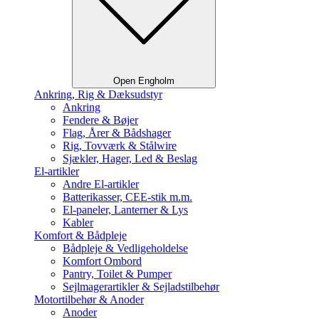
Open Engholm
Ankring, Rig & Dæksudstyr
Ankring
Fendere & Bøjer
Flag, Årer & Bådshager
Rig, Tovværk & Stålwire
Sjækler, Hager, Led & Beslag
El-artikler
Andre El-artikler
Batterikasser, CEE-stik m.m.
El-paneler, Lanterner & Lys
Kabler
Komfort & Bådpleje
Bådpleje & Vedligeholdelse
Komfort Ombord
Pantry, Toilet & Pumper
Sejlmagerartikler & Sejladstilbehør
Motortilbehør & Anoder
Anoder