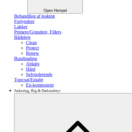
Open Hempel
Behandling af teaktræ
Fortyndere
Lakker
Primere/Grundere, Fillers
Bådpleje
Clean
Protect
Renew
Bundmaling
Ablativ
Hård
Selvpolerende
Topcoat/Emalje
En-komponent
Ankering, Rig & Dæksudstyr