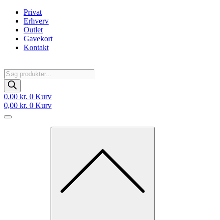
Videre
Privat
til
Erhverv
indhold
Outlet
Gavekort
Kontakt
Products
search
0,00
kr.
0
Kurv
0,00
kr.
0
Kurv