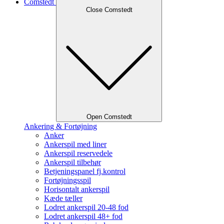
Comstedt
Close Comstedt
Open Comstedt
Ankering & Fortøjning
Anker
Ankerspil med liner
Ankerspil reservedele
Ankerspil tilbehør
Betjeningspanel fj.kontrol
Fortøjningsspil
Horisontalt ankerspil
Kæde tæller
Lodret ankerspil 20-48 fod
Lodret ankerspil 48+ fod