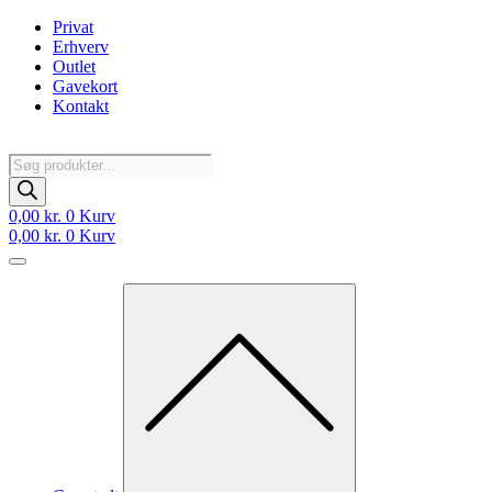
Videre
Privat
til
Erhverv
indhold
Outlet
Gavekort
Kontakt
Products
search
0,00
kr.
0
Kurv
0,00
kr.
0
Kurv