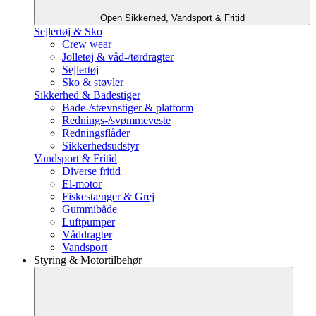
Open Sikkerhed, Vandsport & Fritid
Sejlertøj & Sko
Crew wear
Jolletøj & våd-/tørdragter
Sejlertøj
Sko & støvler
Sikkerhed & Badestiger
Bade-/stævnstiger & platform
Rednings-/svømmeveste
Redningsflåder
Sikkerhedsudstyr
Vandsport & Fritid
Diverse fritid
El-motor
Fiskestænger & Grej
Gummibåde
Luftpumper
Våddragter
Vandsport
Styring & Motortilbehør