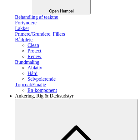
Open Hempel
Behandling af teaktræ
Fortyndere
Lakker
Primere/Grundere, Fillers
Bådpleje
Clean
Protect
Renew
Bundmaling
Ablativ
Hård
Selvpolerende
Topcoat/Emalje
En-komponent
Ankering, Rig & Dæksudstyr