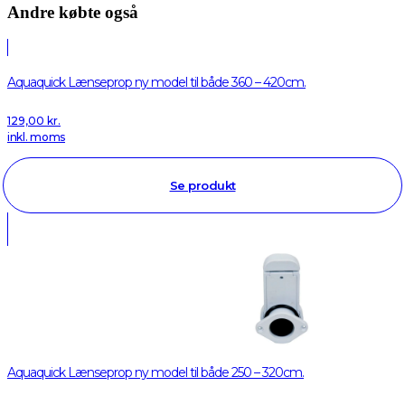
Andre købte også
Aquaquick Lænseprop ny model til både 360 – 420cm.
129,00
kr.
inkl. moms
Se produkt
Aquaquick Lænseprop ny model til både 250 – 320cm.