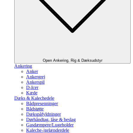
Open Ankering, Rig & Dæksudstyr
Ankering
Anker
Ankergrej
Ankerspil
D-Icer
Kæde
Dæks & Kalechedele
Bådpresenninger
Bådstøtte
Dækspåfyldninger
Dørhåndtag, låse & beslag
Gasdæmpere/Lugeholder
Kaleche-/gelænderdele