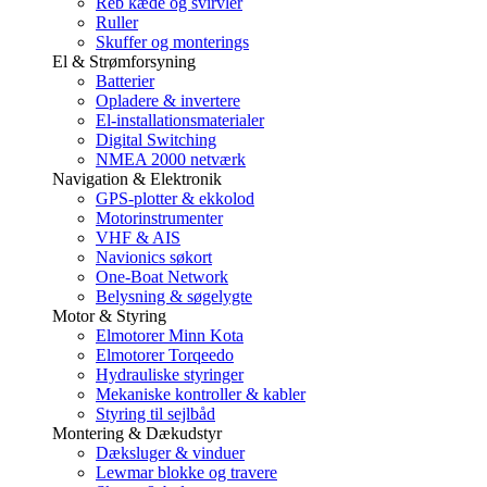
Reb kæde og svirvler
Ruller
Skuffer og monterings
El & Strømforsyning
Batterier
Opladere & invertere
El-installationsmaterialer
Digital Switching
NMEA 2000 netværk
Navigation & Elektronik
GPS-plotter & ekkolod
Motorinstrumenter
VHF & AIS
Navionics søkort
One-Boat Network
Belysning & søgelygte
Motor & Styring
Elmotorer Minn Kota
Elmotorer Torqeedo
Hydrauliske styringer
Mekaniske kontroller & kabler
Styring til sejlbåd
Montering & Dækudstyr
Dæksluger & vinduer
Lewmar blokke og travere