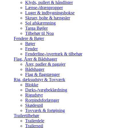
Klyds, pullert & håndlister
Lænse-/drænpropper
Luger & indbygningsbokse
Skruer, bolte & hængsler
Sol afskærmning
Targa Bøjler
Tilbehør til Noa
Fendere & Bøjer
Bøjer
Fender
Fenderline-/overtræk & tilbehør
Flag, Årer & Bådshager
Årer, padler & pagajer
Bådshager
Flag & flagstænger
Rig, dæksudstyr & Tovværk
Blokke
Dæks-/vægbeklædning
Rigudstyr
Rorpindsforlænger
Skødespil
Tovværk & fortøjning
Trailertilbehør
Trailerdele
Trailerspil