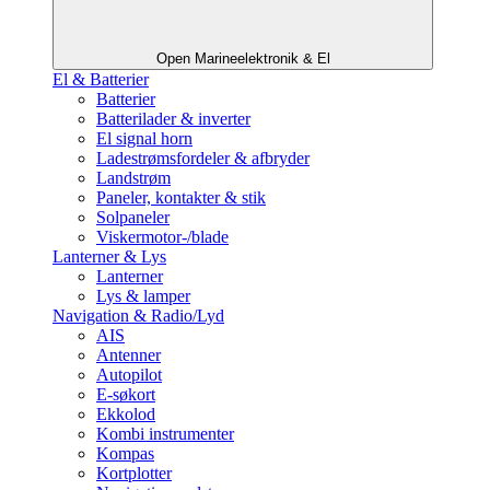
Open Marineelektronik & El
El & Batterier
Batterier
Batterilader & inverter
El signal horn
Ladestrømsfordeler & afbryder
Landstrøm
Paneler, kontakter & stik
Solpaneler
Viskermotor-/blade
Lanterner & Lys
Lanterner
Lys & lamper
Navigation & Radio/Lyd
AIS
Antenner
Autopilot
E-søkort
Ekkolod
Kombi instrumenter
Kompas
Kortplotter