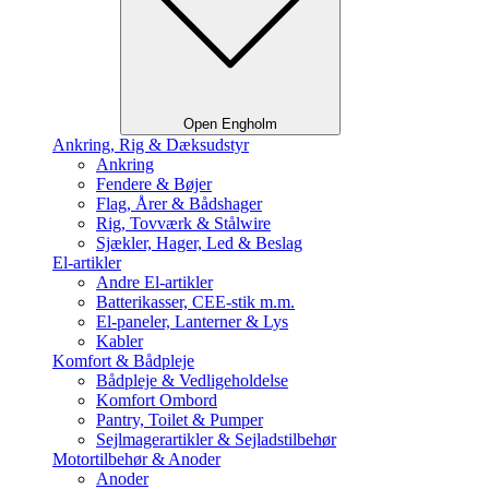
Open Engholm
Ankring, Rig & Dæksudstyr
Ankring
Fendere & Bøjer
Flag, Årer & Bådshager
Rig, Tovværk & Stålwire
Sjækler, Hager, Led & Beslag
El-artikler
Andre El-artikler
Batterikasser, CEE-stik m.m.
El-paneler, Lanterner & Lys
Kabler
Komfort & Bådpleje
Bådpleje & Vedligeholdelse
Komfort Ombord
Pantry, Toilet & Pumper
Sejlmagerartikler & Sejladstilbehør
Motortilbehør & Anoder
Anoder