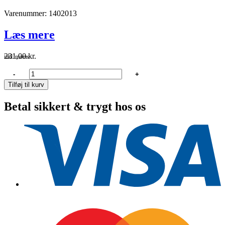
Varenummer: 1402013
Læs mere
231,00
kr.
inkl. moms
Riviera
-
+
Kontrol
Tilføj til kurv
kabel
F02
Betal sikkert & trygt hos os
Yamaha,
Suzuki,
Honda
mm.
13
fod
antal