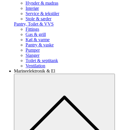
Hynder & madras
Interiør
Service & tekstiler
Stole & sæder
Pantry, Toilet & VVS
Fittings
Gas & grill
Køl & varme
Pantry & vaske
Pumper
Slanger
Toilet & septitank
Ventilation
Marineelektronik & El