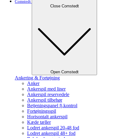
Comstedt
Close Comstedt
Open Comstedt
Ankering & Fortøjning
Anker
Ankerspil med liner
Ankerspil reservedele
Ankerspil tilbehør
Betjeningspanel fj.kontrol
Fortøjningsspil
Horisontalt ankerspil
Kæde tæller
Lodret ankerspil 20-48 fod
Lodret ankerspil 48+ fod