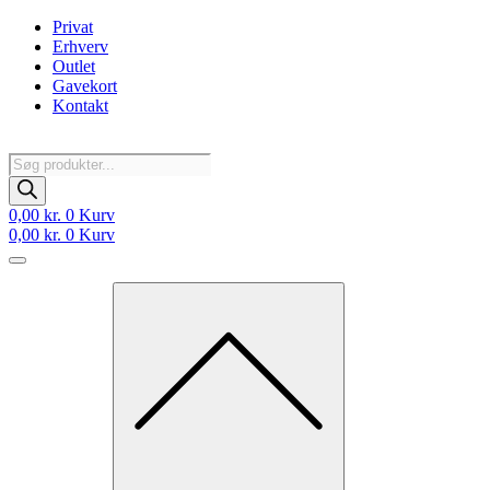
Videre
Privat
til
Erhverv
indhold
Outlet
Gavekort
Kontakt
Products
search
0,00
kr.
0
Kurv
0,00
kr.
0
Kurv