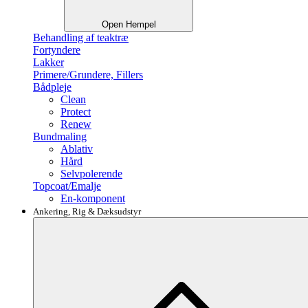
Open Hempel
Behandling af teaktræ
Fortyndere
Lakker
Primere/Grundere, Fillers
Bådpleje
Clean
Protect
Renew
Bundmaling
Ablativ
Hård
Selvpolerende
Topcoat/Emalje
En-komponent
Ankering, Rig & Dæksudstyr