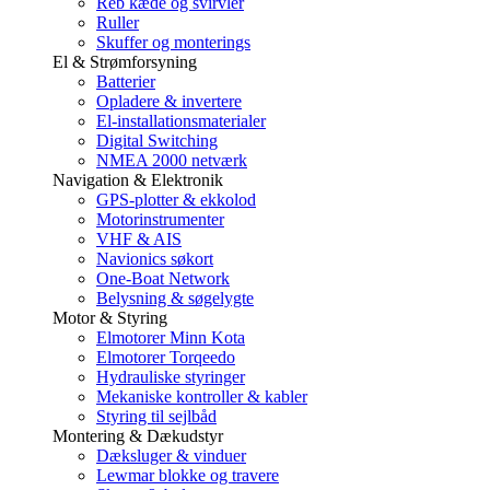
Reb kæde og svirvler
Ruller
Skuffer og monterings
El & Strømforsyning
Batterier
Opladere & invertere
El-installationsmaterialer
Digital Switching
NMEA 2000 netværk
Navigation & Elektronik
GPS-plotter & ekkolod
Motorinstrumenter
VHF & AIS
Navionics søkort
One-Boat Network
Belysning & søgelygte
Motor & Styring
Elmotorer Minn Kota
Elmotorer Torqeedo
Hydrauliske styringer
Mekaniske kontroller & kabler
Styring til sejlbåd
Montering & Dækudstyr
Dæksluger & vinduer
Lewmar blokke og travere