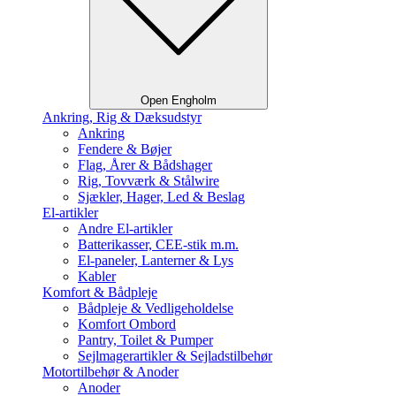
Open Engholm
Ankring, Rig & Dæksudstyr
Ankring
Fendere & Bøjer
Flag, Årer & Bådshager
Rig, Tovværk & Stålwire
Sjækler, Hager, Led & Beslag
El-artikler
Andre El-artikler
Batterikasser, CEE-stik m.m.
El-paneler, Lanterner & Lys
Kabler
Komfort & Bådpleje
Bådpleje & Vedligeholdelse
Komfort Ombord
Pantry, Toilet & Pumper
Sejlmagerartikler & Sejladstilbehør
Motortilbehør & Anoder
Anoder