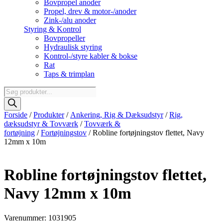
Bovpropel anoder
Propel, drev & motor-/anoder
Zink-/alu anoder
Styring & Kontrol
Bovpropeller
Hydraulisk styring
Kontrol-/styre kabler & bokse
Rat
Taps & trimplan
Products
search
Forside
/
Produkter
/
Ankering, Rig & Dæksudstyr
/
Rig,
dæksudstyr & Tovværk
/
Tovværk &
fortøjning
/
Fortøjningstov
/ Robline fortøjningstov flettet, Navy
12mm x 10m
Robline fortøjningstov flettet,
Navy 12mm x 10m
Varenummer: 1031905