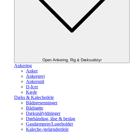
Open Ankering, Rig & Dæksudstyr
Ankering
Anker
Ankergrej
Ankerspil
D-Icer
Kæde
Dæks & Kalechedele
Bådpresenninger
Bådstøtte
Dækspåfyldninger
Dørhåndtag, låse & beslag
Gasdæmpere/Lugeholder
Kaleche-/gelænderdele