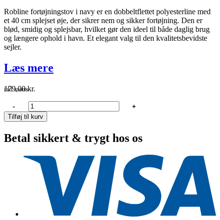
Robline fortøjningstov i navy er en dobbeltflettet polyesterline med
et 40 cm splejset øje, der sikrer nem og sikker fortøjning. Den er
blød, smidig og splejsbar, hvilket gør den ideel til både daglig brug
og længere ophold i havn. Et elegant valg til den kvalitetsbevidste
sejler.
Læs mere
179,00
kr.
inkl. moms
Robline
-
+
fortøjningstov
Tilføj til kurv
flettet,
Navy
Betal sikkert & trygt hos os
12mm
x
10m
antal