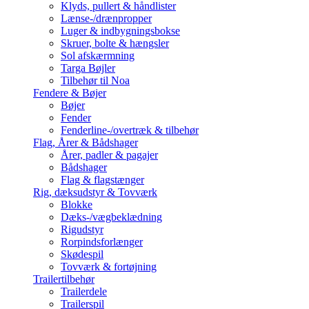
Klyds, pullert & håndlister
Lænse-/drænpropper
Luger & indbygningsbokse
Skruer, bolte & hængsler
Sol afskærmning
Targa Bøjler
Tilbehør til Noa
Fendere & Bøjer
Bøjer
Fender
Fenderline-/overtræk & tilbehør
Flag, Årer & Bådshager
Årer, padler & pagajer
Bådshager
Flag & flagstænger
Rig, dæksudstyr & Tovværk
Blokke
Dæks-/vægbeklædning
Rigudstyr
Rorpindsforlænger
Skødespil
Tovværk & fortøjning
Trailertilbehør
Trailerdele
Trailerspil