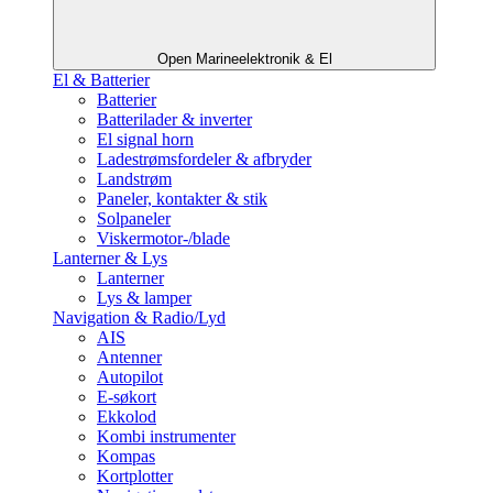
Open Marineelektronik & El
El & Batterier
Batterier
Batterilader & inverter
El signal horn
Ladestrømsfordeler & afbryder
Landstrøm
Paneler, kontakter & stik
Solpaneler
Viskermotor-/blade
Lanterner & Lys
Lanterner
Lys & lamper
Navigation & Radio/Lyd
AIS
Antenner
Autopilot
E-søkort
Ekkolod
Kombi instrumenter
Kompas
Kortplotter