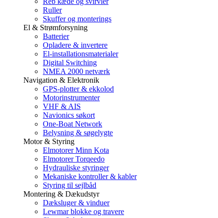
Reb kæde og svirvler
Ruller
Skuffer og monterings
El & Strømforsyning
Batterier
Opladere & invertere
El-installationsmaterialer
Digital Switching
NMEA 2000 netværk
Navigation & Elektronik
GPS-plotter & ekkolod
Motorinstrumenter
VHF & AIS
Navionics søkort
One-Boat Network
Belysning & søgelygte
Motor & Styring
Elmotorer Minn Kota
Elmotorer Torqeedo
Hydrauliske styringer
Mekaniske kontroller & kabler
Styring til sejlbåd
Montering & Dækudstyr
Dæksluger & vinduer
Lewmar blokke og travere