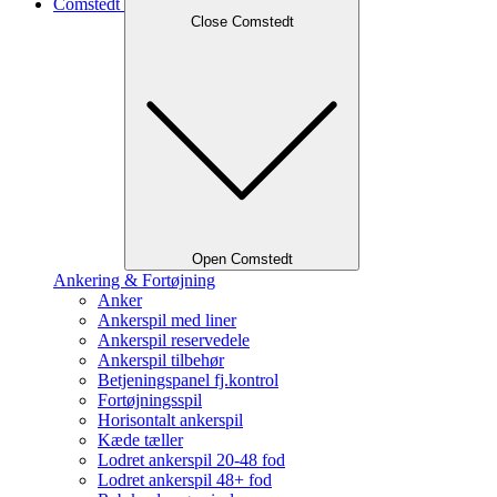
Comstedt
Close Comstedt
Open Comstedt
Ankering & Fortøjning
Anker
Ankerspil med liner
Ankerspil reservedele
Ankerspil tilbehør
Betjeningspanel fj.kontrol
Fortøjningsspil
Horisontalt ankerspil
Kæde tæller
Lodret ankerspil 20-48 fod
Lodret ankerspil 48+ fod