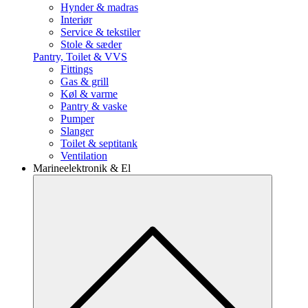
Hynder & madras
Interiør
Service & tekstiler
Stole & sæder
Pantry, Toilet & VVS
Fittings
Gas & grill
Køl & varme
Pantry & vaske
Pumper
Slanger
Toilet & septitank
Ventilation
Marineelektronik & El