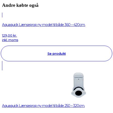
Andre købte også
Aquaquick Lænseprop ny model til både 360 – 420cm.
129,00
kr.
inkl. moms
Se produkt
Aquaquick Lænseprop ny model til både 250 – 320cm.