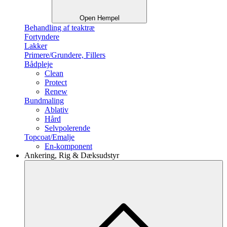
Open Hempel
Behandling af teaktræ
Fortyndere
Lakker
Primere/Grundere, Fillers
Bådpleje
Clean
Protect
Renew
Bundmaling
Ablativ
Hård
Selvpolerende
Topcoat/Emalje
En-komponent
Ankering, Rig & Dæksudstyr