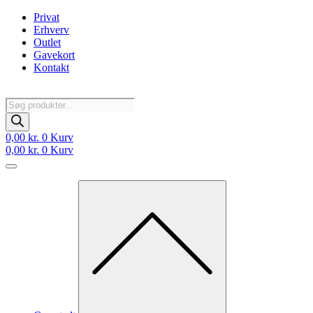
Videre
Privat
til
Erhverv
indhold
Outlet
Gavekort
Kontakt
Products
search
0,00
kr.
0
Kurv
0,00
kr.
0
Kurv