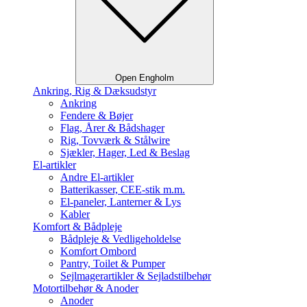
Open Engholm
Ankring, Rig & Dæksudstyr
Ankring
Fendere & Bøjer
Flag, Årer & Bådshager
Rig, Tovværk & Stålwire
Sjækler, Hager, Led & Beslag
El-artikler
Andre El-artikler
Batterikasser, CEE-stik m.m.
El-paneler, Lanterner & Lys
Kabler
Komfort & Bådpleje
Bådpleje & Vedligeholdelse
Komfort Ombord
Pantry, Toilet & Pumper
Sejlmagerartikler & Sejladstilbehør
Motortilbehør & Anoder
Anoder