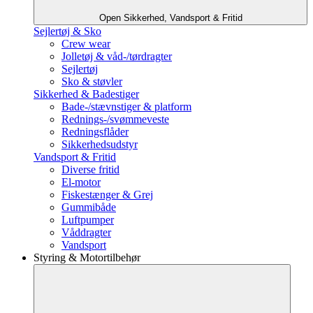
Open Sikkerhed, Vandsport & Fritid
Sejlertøj & Sko
Crew wear
Jolletøj & våd-/tørdragter
Sejlertøj
Sko & støvler
Sikkerhed & Badestiger
Bade-/stævnstiger & platform
Rednings-/svømmeveste
Redningsflåder
Sikkerhedsudstyr
Vandsport & Fritid
Diverse fritid
El-motor
Fiskestænger & Grej
Gummibåde
Luftpumper
Våddragter
Vandsport
Styring & Motortilbehør