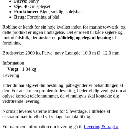
Farve:
Navy
Øje:
40 cm splejset
Funktioner:
Blød, smidig, splejsbar
Brug:
Fortøjning af båd
Robline er kendt for sin høje kvalitet inden for marine tovværk, og
dette produkt er ingen undtagelse. Det er ideelt til både sejlere og
motorbådsfolk, der ønsker en
pålidelig og elegant løsning
til
fortøjning.
Brudstyrke: 2000 kg Farve: navy Længde: 10,0 m Ø: 12,0 mm
Information
Vægt
1,04 kg
Levering
Efter du har afgivet din bestilling, påbegynder vi behandlingen af
den. For at sikre en problemfri levering, beder vi dig venligst om at
oplyse korrekt telefonnummer, da vi muligvis skal kontakte dig
vedrørende levering.
Normalt leveres varerne inden for 5 hverdage. I tilfælde af
ekstraordinær travlhed vil vi tage kontakt til dig.
For nærmere information om levering gå til
Levering & fragt »