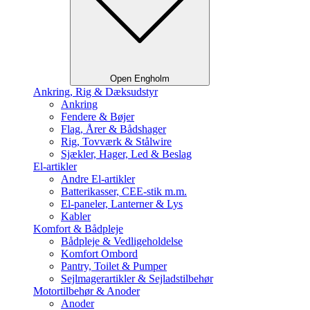
Open Engholm
Ankring, Rig & Dæksudstyr
Ankring
Fendere & Bøjer
Flag, Årer & Bådshager
Rig, Tovværk & Stålwire
Sjækler, Hager, Led & Beslag
El-artikler
Andre El-artikler
Batterikasser, CEE-stik m.m.
El-paneler, Lanterner & Lys
Kabler
Komfort & Bådpleje
Bådpleje & Vedligeholdelse
Komfort Ombord
Pantry, Toilet & Pumper
Sejlmagerartikler & Sejladstilbehør
Motortilbehør & Anoder
Anoder