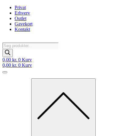
Videre
Privat
til
Erhverv
indhold
Outlet
Gavekort
Kontakt
Products
search
0,00
kr.
0
Kurv
0,00
kr.
0
Kurv