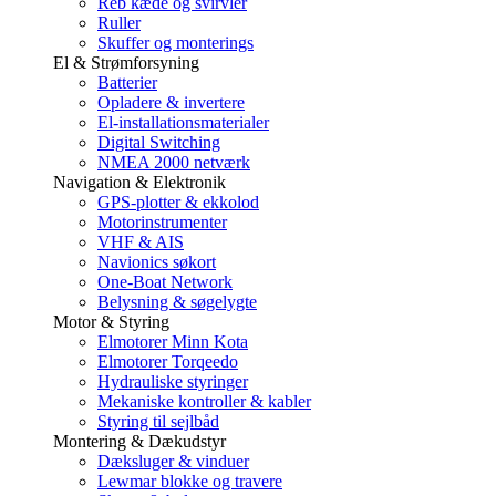
Reb kæde og svirvler
Ruller
Skuffer og monterings
El & Strømforsyning
Batterier
Opladere & invertere
El-installationsmaterialer
Digital Switching
NMEA 2000 netværk
Navigation & Elektronik
GPS-plotter & ekkolod
Motorinstrumenter
VHF & AIS
Navionics søkort
One-Boat Network
Belysning & søgelygte
Motor & Styring
Elmotorer Minn Kota
Elmotorer Torqeedo
Hydrauliske styringer
Mekaniske kontroller & kabler
Styring til sejlbåd
Montering & Dækudstyr
Dæksluger & vinduer
Lewmar blokke og travere