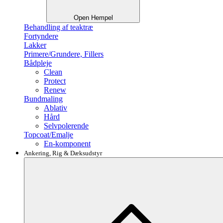
Open Hempel
Behandling af teaktræ
Fortyndere
Lakker
Primere/Grundere, Fillers
Bådpleje
Clean
Protect
Renew
Bundmaling
Ablativ
Hård
Selvpolerende
Topcoat/Emalje
En-komponent
Ankering, Rig & Dæksudstyr