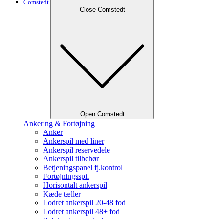
Comstedt
Close Comstedt
Open Comstedt
Ankering & Fortøjning
Anker
Ankerspil med liner
Ankerspil reservedele
Ankerspil tilbehør
Betjeningspanel fj.kontrol
Fortøjningsspil
Horisontalt ankerspil
Kæde tæller
Lodret ankerspil 20-48 fod
Lodret ankerspil 48+ fod