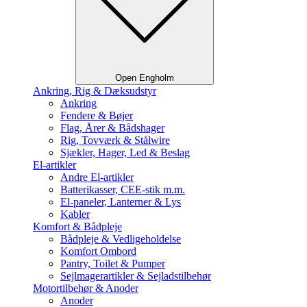
Open Engholm
Ankring, Rig & Dæksudstyr
Ankring
Fendere & Bøjer
Flag, Årer & Bådshager
Rig, Tovværk & Stålwire
Sjækler, Hager, Led & Beslag
El-artikler
Andre El-artikler
Batterikasser, CEE-stik m.m.
El-paneler, Lanterner & Lys
Kabler
Komfort & Bådpleje
Bådpleje & Vedligeholdelse
Komfort Ombord
Pantry, Toilet & Pumper
Sejlmagerartikler & Sejladstilbehør
Motortilbehør & Anoder
Anoder