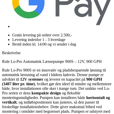
Gratis levering på ordrer over 2.500,-
Levering indenfor 1 - 3 hverdage
Bestil inden kl. 14:00 og vi sender i dag
Beskrivelse
Rule Lo-Pro Automatisk Lænsepumpe 900S – 12V, 900 GPH
Rule Lo-Pro 900S er en innovativ og pladsbesparende løsning til
automatisk lænsning af vand i bådens kølsvin. Denne pumpe er
udviklet til
12V systemer
og leverer en kapacitet på
900 GPH
(3407 liter pr. time)
, hvilket gør den ideel til mindre og mellemstore
både, hvor installationen ofte sker i trange rum. Det unikke ved Lo-
Pro serien er dens
kompakte design
og fleksible
monteringsmuligheder. Pumpen kan installeres både
horisontalt og
vertikalt
, og indløbspositionen kan justeres, så den passer til
forskellige installationsbehov. Dette giver maksimal frihed ved
montering i områder med begrænset plads. Pumpen er udstyret med