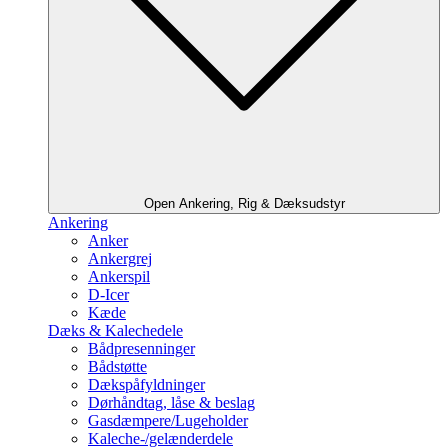
Open Ankering, Rig & Dæksudstyr
Ankering
Anker
Ankergrej
Ankerspil
D-Icer
Kæde
Dæks & Kalechedele
Bådpresenninger
Bådstøtte
Dækspåfyldninger
Dørhåndtag, låse & beslag
Gasdæmpere/Lugeholder
Kaleche-/gelænderdele