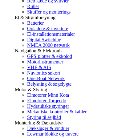
Reb kæde og svirvler
Ruller
Skuffer og monterings
El & Strømforsyning
Batterier
Opladere & invertere
El-installationsmaterialer
Digital Switching
NMEA 2000 netværk
Navigation & Elektronik
GPS-plotter & ekkolod
Motorinstrumenter
VHF & AIS
Navionics søkort
One-Boat Network
Belysning & søgelygte
Motor & Styring
Elmotorer Minn Kota
Elmotorer Torqeedo
Hydrauliske styringer
Mekaniske kontroller & kabler
Styring til sejlbåd
Montering & Dækudstyr
Dæksluger & vinduer
Lewmar blokke og travere