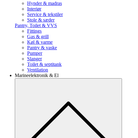
Hynder & madras
Interiør
Service & tekstiler
Stole & sæder
Pantry, Toilet & VVS
Fittings
Gas & grill
Køl & varme
Pantry & vaske
Pumper
Slanger
Toilet & septitank
Ventilation
Marineelektronik & El