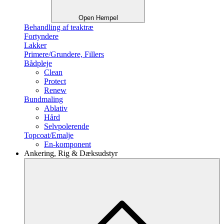
Open Hempel
Behandling af teaktræ
Fortyndere
Lakker
Primere/Grundere, Fillers
Bådpleje
Clean
Protect
Renew
Bundmaling
Ablativ
Hård
Selvpolerende
Topcoat/Emalje
En-komponent
Ankering, Rig & Dæksudstyr