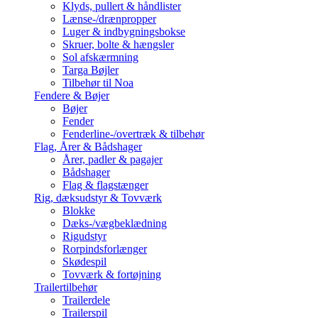
Klyds, pullert & håndlister
Lænse-/drænpropper
Luger & indbygningsbokse
Skruer, bolte & hængsler
Sol afskærmning
Targa Bøjler
Tilbehør til Noa
Fendere & Bøjer
Bøjer
Fender
Fenderline-/overtræk & tilbehør
Flag, Årer & Bådshager
Årer, padler & pagajer
Bådshager
Flag & flagstænger
Rig, dæksudstyr & Tovværk
Blokke
Dæks-/vægbeklædning
Rigudstyr
Rorpindsforlænger
Skødespil
Tovværk & fortøjning
Trailertilbehør
Trailerdele
Trailerspil