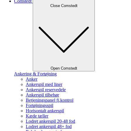
Comstedt
Close Comstedt
Open Comstedt
Ankering & Fortøjning
Anker
Ankerspil med liner
Ankerspil reservedele
Ankerspil tilbehør
Betjeningspanel fj.kontrol
Fortøjningsspil
Horisontalt ankerspil
Kæde tæller
Lodret ankerspil 20-48 fod
Lodret ankerspil 48+ fod