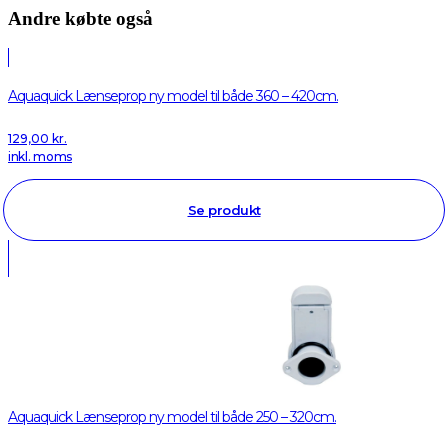
Andre købte også
Aquaquick Lænseprop ny model til både 360 – 420cm.
129,00
kr.
inkl. moms
Se produkt
Aquaquick Lænseprop ny model til både 250 – 320cm.