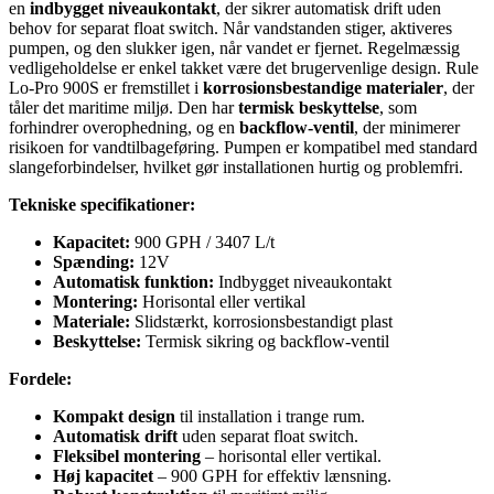
en
indbygget niveaukontakt
, der sikrer automatisk drift uden
behov for separat float switch. Når vandstanden stiger, aktiveres
pumpen, og den slukker igen, når vandet er fjernet. Regelmæssig
vedligeholdelse er enkel takket være det brugervenlige design. Rule
Lo-Pro 900S er fremstillet i
korrosionsbestandige materialer
, der
tåler det maritime miljø. Den har
termisk beskyttelse
, som
forhindrer overophedning, og en
backflow-ventil
, der minimerer
risikoen for vandtilbageføring. Pumpen er kompatibel med standard
slangeforbindelser, hvilket gør installationen hurtig og problemfri.
Tekniske specifikationer:
Kapacitet:
900 GPH / 3407 L/t
Spænding:
12V
Automatisk funktion:
Indbygget niveaukontakt
Montering:
Horisontal eller vertikal
Materiale:
Slidstærkt, korrosionsbestandigt plast
Beskyttelse:
Termisk sikring og backflow-ventil
Fordele:
Kompakt design
til installation i trange rum.
Automatisk drift
uden separat float switch.
Fleksibel montering
– horisontal eller vertikal.
Høj kapacitet
– 900 GPH for effektiv lænsning.