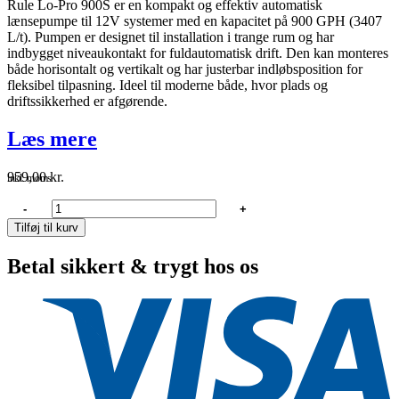
Rule Lo-Pro 900S er en kompakt og effektiv automatisk
lænsepumpe til 12V systemer med en kapacitet på 900 GPH (3407
L/t). Pumpen er designet til installation i trange rum og har
indbygget niveaukontakt for fuldautomatisk drift. Den kan monteres
både horisontalt og vertikalt og har justerbar indløbsposition for
fleksibel tilpasning. Ideel til moderne både, hvor plads og
driftssikkerhed er afgørende.
Læs mere
959,00
kr.
inkl. moms
Rule
-
+
lo-
Tilføj til kurv
pro
automatisk
Betal sikkert & trygt hos os
lænsepumpe
900s,
12v
antal