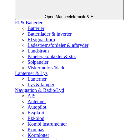
Open Marineelektronik & El
El & Batterier
Batterier
Batterilader & inverter
El signal horn
Ladestrømsfordeler & afbryder
Landstrøm
Paneler, kontakter & stik
Solpaneler
Viskermotor-/blade
Lanterner & Lys
Lanterner
Lys & lamper
Navigation & Radio/Lyd
AIS
Antenner
Autopilot
E-søkort
Ekkolod
Kombi instrumenter
Kompas
Kortplotter