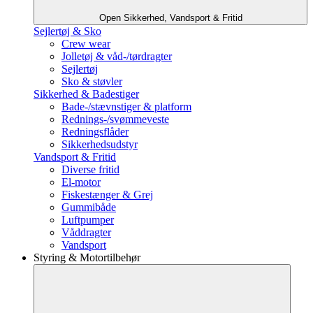
Open Sikkerhed, Vandsport & Fritid
Sejlertøj & Sko
Crew wear
Jolletøj & våd-/tørdragter
Sejlertøj
Sko & støvler
Sikkerhed & Badestiger
Bade-/stævnstiger & platform
Rednings-/svømmeveste
Redningsflåder
Sikkerhedsudstyr
Vandsport & Fritid
Diverse fritid
El-motor
Fiskestænger & Grej
Gummibåde
Luftpumper
Våddragter
Vandsport
Styring & Motortilbehør