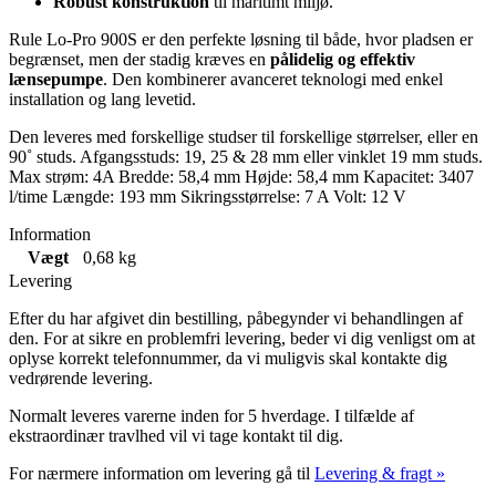
Robust konstruktion
til maritimt miljø.
Rule Lo-Pro 900S er den perfekte løsning til både, hvor pladsen er
begrænset, men der stadig kræves en
pålidelig og effektiv
lænsepumpe
. Den kombinerer avanceret teknologi med enkel
installation og lang levetid.
Den leveres med forskellige studser til forskellige størrelser, eller en
90˚ studs. Afgangsstuds: 19, 25 & 28 mm eller vinklet 19 mm studs.
Max strøm: 4A Bredde: 58,4 mm Højde: 58,4 mm Kapacitet: 3407
l/time Længde: 193 mm Sikringsstørrelse: 7 A Volt: 12 V
Information
Vægt
0,68 kg
Levering
Efter du har afgivet din bestilling, påbegynder vi behandlingen af
den. For at sikre en problemfri levering, beder vi dig venligst om at
oplyse korrekt telefonnummer, da vi muligvis skal kontakte dig
vedrørende levering.
Normalt leveres varerne inden for 5 hverdage. I tilfælde af
ekstraordinær travlhed vil vi tage kontakt til dig.
For nærmere information om levering gå til
Levering & fragt »