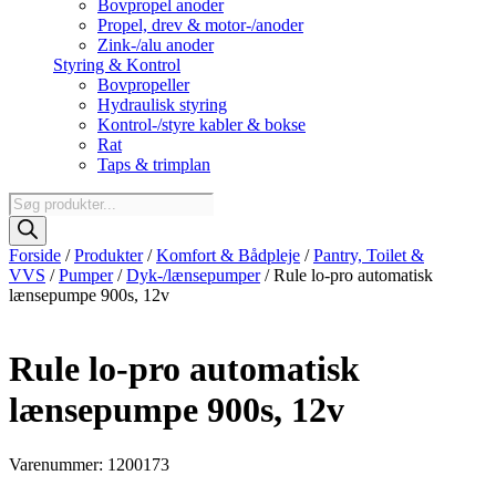
Bovpropel anoder
Propel, drev & motor-/anoder
Zink-/alu anoder
Styring & Kontrol
Bovpropeller
Hydraulisk styring
Kontrol-/styre kabler & bokse
Rat
Taps & trimplan
Products
search
Forside
/
Produkter
/
Komfort & Bådpleje
/
Pantry, Toilet &
VVS
/
Pumper
/
Dyk-/lænsepumper
/ Rule lo-pro automatisk
lænsepumpe 900s, 12v
Rule lo-pro automatisk
lænsepumpe 900s, 12v
Varenummer: 1200173