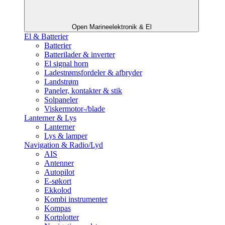
Open Marineelektronik & El
El & Batterier
Batterier
Batterilader & inverter
El signal horn
Ladestrømsfordeler & afbryder
Landstrøm
Paneler, kontakter & stik
Solpaneler
Viskermotor-/blade
Lanterner & Lys
Lanterner
Lys & lamper
Navigation & Radio/Lyd
AIS
Antenner
Autopilot
E-søkort
Ekkolod
Kombi instrumenter
Kompas
Kortplotter