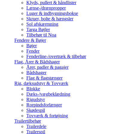
Klyds, pullert & håndlister
Lænse-/drænpropper
Luger & indbygningsbokse
Skruer, bolte & hængsler
Sol afskærmning
Targa Bøjler
Tilbehør til Noa
Fendere & Bøjer
Bøjer
Fender
Fenderline-/overtræk & tilbehør
Flag, Årer & Bådshager
Årer, padler & pagajer
Bådshager
Flag & flagstænger
Rig, dæksudstyr & Tovværk
Blokke
Dæks-/vægbeklædning
Rigudstyr
Rorpindsforlænger
Skødespil
Tovværk & fortøjning
Trailertilbehør
Trailerdele
Trailerspil