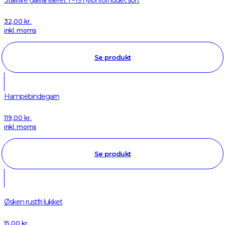
Stålwire galvaniseret 7×19 nylonforhudet sort
32,00
kr.
inkl. moms
Se produkt
Hampebindegarn
119,00
kr.
inkl. moms
Se produkt
Øsken rustfri lukket
15,00
kr.