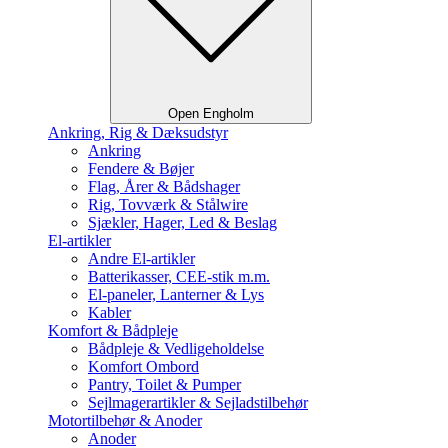
Open Engholm
Ankring, Rig & Dæksudstyr
Ankring
Fendere & Bøjer
Flag, Årer & Bådshager
Rig, Tovværk & Stålwire
Sjækler, Hager, Led & Beslag
El-artikler
Andre El-artikler
Batterikasser, CEE-stik m.m.
El-paneler, Lanterner & Lys
Kabler
Komfort & Bådpleje
Bådpleje & Vedligeholdelse
Komfort Ombord
Pantry, Toilet & Pumper
Sejlmagerartikler & Sejladstilbehør
Motortilbehør & Anoder
Anoder