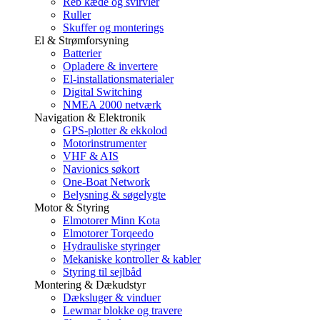
Reb kæde og svirvler
Ruller
Skuffer og monterings
El & Strømforsyning
Batterier
Opladere & invertere
El-installationsmaterialer
Digital Switching
NMEA 2000 netværk
Navigation & Elektronik
GPS-plotter & ekkolod
Motorinstrumenter
VHF & AIS
Navionics søkort
One-Boat Network
Belysning & søgelygte
Motor & Styring
Elmotorer Minn Kota
Elmotorer Torqeedo
Hydrauliske styringer
Mekaniske kontroller & kabler
Styring til sejlbåd
Montering & Dækudstyr
Dæksluger & vinduer
Lewmar blokke og travere