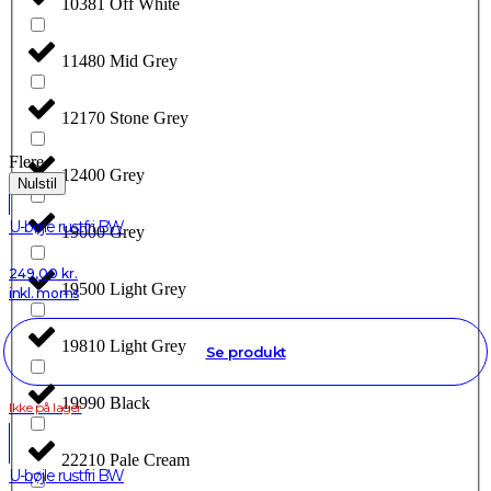
10381 Off White
11480 Mid Grey
12170 Stone Grey
Flere
12400 Grey
Nulstil
U-bøjle rustfri BW
19000 Grey
249,00
kr.
19500 Light Grey
inkl. moms
19810 Light Grey
Se produkt
19990 Black
Ikke på lager
22210 Pale Cream
U-bøjle rustfri BW