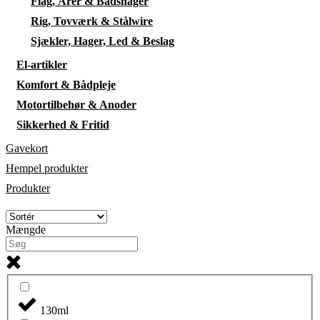
Flag, Årer & Bådshager
Rig, Tovværk & Stålwire
Sjækler, Hager, Led & Beslag
El-artikler
Komfort & Bådpleje
Motortilbehør & Anoder
Sikkerhed & Fritid
Gavekort
Hempel produkter
Produkter
Mængde
130ml