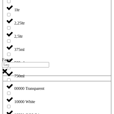
1ltr
2,25ltr
2,5ltr
375ml
Farve
500ml
750ml
00000 Transparent
10000 White