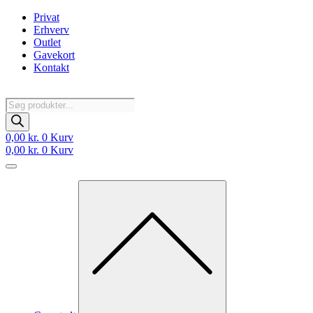
Videre
Privat
til
Erhverv
indhold
Outlet
Gavekort
Kontakt
Products
search
0,00
kr.
0
Kurv
0,00
kr.
0
Kurv