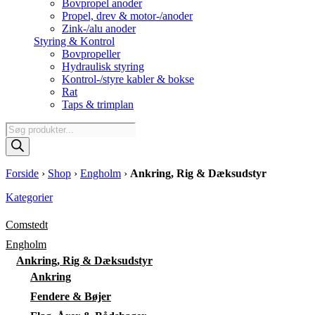
Bovpropel anoder
Propel, drev & motor-/anoder
Zink-/alu anoder
Styring & Kontrol
Bovpropeller
Hydraulisk styring
Kontrol-/styre kabler & bokse
Rat
Taps & trimplan
Products
search
Forside
›
Shop
›
Engholm
›
Ankring, Rig & Dæksudstyr
Kategorier
Comstedt
Engholm
Ankring, Rig & Dæksudstyr
Ankring
Fendere & Bøjer