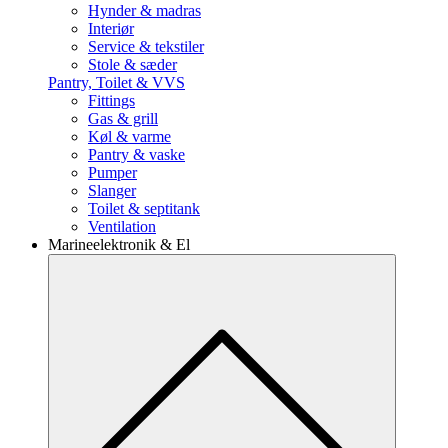
Hynder & madras
Interiør
Service & tekstiler
Stole & sæder
Pantry, Toilet & VVS
Fittings
Gas & grill
Køl & varme
Pantry & vaske
Pumper
Slanger
Toilet & septitank
Ventilation
Marineelektronik & El