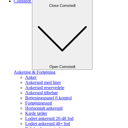
Comstedt
Close Comstedt
Open Comstedt
Ankering & Fortøjning
Anker
Ankerspil med liner
Ankerspil reservedele
Ankerspil tilbehør
Betjeningspanel fj.kontrol
Fortøjningsspil
Horisontalt ankerspil
Kæde tæller
Lodret ankerspil 20-48 fod
Lodret ankerspil 48+ fod