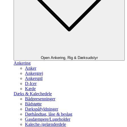
Open Ankering, Rig & Dæksudstyr
Ankering
Anker
Ankergrej
Ankerspil
D-Icer
Kæde
Dæks & Kalechedele
Bådpresenninger
Bådstøtte
Dækspåfyldninger
Dørhåndtag, låse & beslag
Gasdæmpere/Lugeholder
Kaleche-/gelænderdele