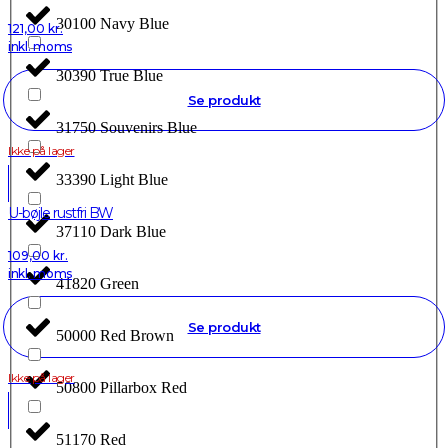
30100 Navy Blue
121,00
kr.
inkl. moms
30390 True Blue
Se produkt
31750 Souvenirs Blue
Ikke på lager
33390 Light Blue
U-bøjle rustfri BW
37110 Dark Blue
109,00
kr.
inkl. moms
41820 Green
Se produkt
50000 Red Brown
Ikke på lager
50800 Pillarbox Red
51170 Red