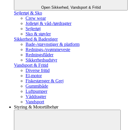
Open Sikkerhed, Vandsport & Fritid
Sejlertøj & Sko
Crew wear
Jolletøj & våd-/tørdragter
Sejlertøj
Sko & støvler
Sikkerhed & Badestiger
Bade-/stævnstiger & platform
Rednings-/svømmeveste
Redningsflåder
Sikkerhedsudstyr
Vandsport & Fritid
Diverse fritid
El-motor
Fiskestænger & Grej
Gummibåde
Luftpumper
Våddragter
Vandsport
Styring & Motortilbehør