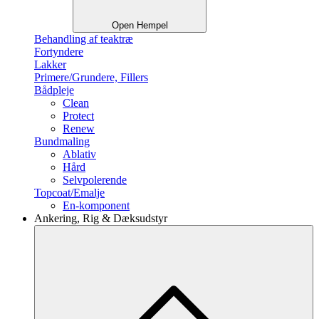
Open Hempel
Behandling af teaktræ
Fortyndere
Lakker
Primere/Grundere, Fillers
Bådpleje
Clean
Protect
Renew
Bundmaling
Ablativ
Hård
Selvpolerende
Topcoat/Emalje
En-komponent
Ankering, Rig & Dæksudstyr