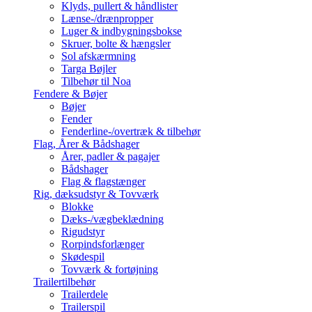
Klyds, pullert & håndlister
Lænse-/drænpropper
Luger & indbygningsbokse
Skruer, bolte & hængsler
Sol afskærmning
Targa Bøjler
Tilbehør til Noa
Fendere & Bøjer
Bøjer
Fender
Fenderline-/overtræk & tilbehør
Flag, Årer & Bådshager
Årer, padler & pagajer
Bådshager
Flag & flagstænger
Rig, dæksudstyr & Tovværk
Blokke
Dæks-/vægbeklædning
Rigudstyr
Rorpindsforlænger
Skødespil
Tovværk & fortøjning
Trailertilbehør
Trailerdele
Trailerspil