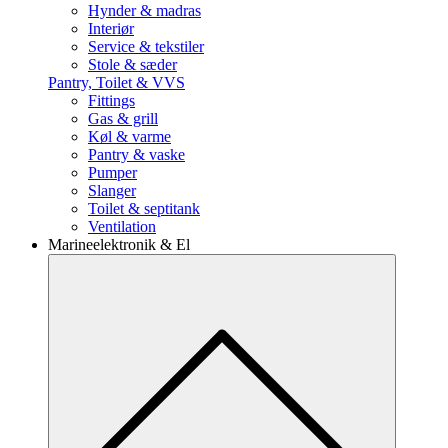
Hynder & madras
Interiør
Service & tekstiler
Stole & sæder
Pantry, Toilet & VVS
Fittings
Gas & grill
Køl & varme
Pantry & vaske
Pumper
Slanger
Toilet & septitank
Ventilation
Marineelektronik & El