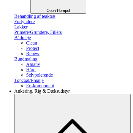
Open Hempel
Behandling af teaktræ
Fortyndere
Lakker
Primere/Grundere, Fillers
Bådpleje
Clean
Protect
Renew
Bundmaling
Ablativ
Hård
Selvpolerende
Topcoat/Emalje
En-komponent
Ankering, Rig & Dæksudstyr