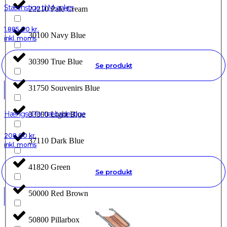
Stævnstige til M-anker
22210 Pale Cream
1.885,00
kr.
30100 Navy Blue
inkl. moms
30390 True Blue
Se produkt
31750 Souvenirs Blue
Hængsel for træbadestige
33390 Light Blue
208,00
kr.
37110 Dark Blue
inkl. moms
41820 Green
Se produkt
50000 Red Brown
50800 Pillarbox Red