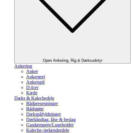
Open Ankering, Rig & Dæksudstyr
Ankering
Anker
Ankergrej
Ankerspil
D-Icer
Kæde
Dæks & Kalechedele
Bådpresenninger
Bådstøtte
Dækspåfyldninger
Dørhåndtag, låse & beslag
Gasdæmpere/Lugeholder
Kaleche-/gelænderdele