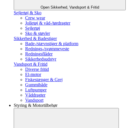
Open Sikkerhed, Vandsport & Fritid
Sejlertøj & Sko
Crew wear
Jolletøj & våd-/tørdragter
Sejlertøj
Sko & støvler
Sikkerhed & Badestiger
Bade-/stævnstiger & platform
Rednings-/svømmeveste
Redningsflåder
Sikkerhedsudstyr
Vandsport & Fritid
Diverse fritid
El-motor
Fiskestænger & Grej
Gummibåde
Luftpumper
Våddragter
Vandsport
Styring & Motortilbehør