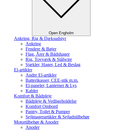
Open Engholm
Ankring, Rig & Dæksudstyr
Ankring
Fendere & Bøjer
Flag, Årer & Bådshager
Rig, Tovværk & Stålwire
Sjækler, Hager, Led & Beslag
El-artikler
Andre El-artikler
Batterikasser, CEE-stik m.m.
El-paneler, Lanterner & Lys
Kabler
Komfort & Bådpleje
Bådpleje & Vedligeholdelse
Komfort Ombord
Pantry, Toilet & Pumper
Sejlmagerartikler & Sejladstilbehør
Motortilbehør & Anoder
Anoder