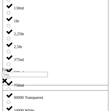
130ml
1ltr
2,25ltr
2,5ltr
375ml
Farve
500ml
750ml
00000 Transparent
10000 White