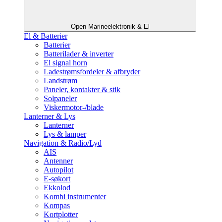
Open Marineelektronik & El
El & Batterier
Batterier
Batterilader & inverter
El signal horn
Ladestrømsfordeler & afbryder
Landstrøm
Paneler, kontakter & stik
Solpaneler
Viskermotor-/blade
Lanterner & Lys
Lanterner
Lys & lamper
Navigation & Radio/Lyd
AIS
Antenner
Autopilot
E-søkort
Ekkolod
Kombi instrumenter
Kompas
Kortplotter