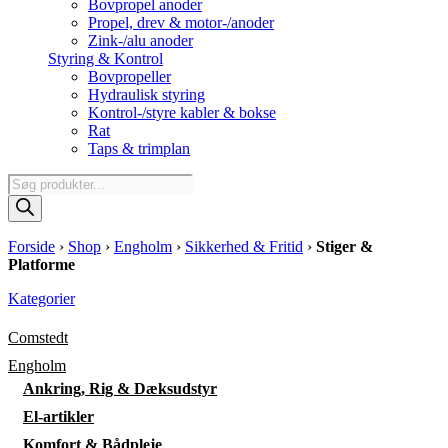
Bovpropel anoder
Propel, drev & motor-/anoder
Zink-/alu anoder
Styring & Kontrol
Bovpropeller
Hydraulisk styring
Kontrol-/styre kabler & bokse
Rat
Taps & trimplan
Products
search
Forside
›
Shop
›
Engholm
›
Sikkerhed & Fritid
›
Stiger &
Platforme
Kategorier
Comstedt
Engholm
Ankring, Rig & Dæksudstyr
El-artikler
Komfort & Bådpleje