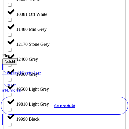
10381 Off White
11480 Mid Grey
12170 Stone Grey
Flere
12400 Grey
Nulstil
Dub plast til badestige
19000 Grey
13,00
kr.
19500 Light Grey
inkl. moms
19810 Light Grey
Se produkt
19990 Black