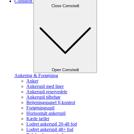
Comstedt
Close Comstedt
Open Comstedt
Ankering & Fortøjning
Anker
Ankerspil med liner
Ankerspil reservedele
Ankerspil tilbehør
Betjeningspanel fj.kontrol
Fortøjningsspil
Horisontalt ankerspil
Kæde tæller
Lodret ankerspil 20-48 fod
Lodret ankerspil 48+ fod