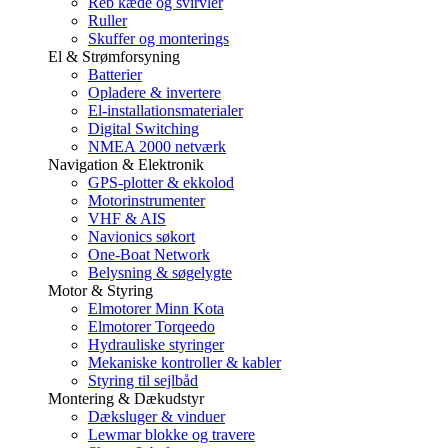
Reb kæde og svirvler
Ruller
Skuffer og monterings
El & Strømforsyning
Batterier
Opladere & invertere
El-installationsmaterialer
Digital Switching
NMEA 2000 netværk
Navigation & Elektronik
GPS-plotter & ekkolod
Motorinstrumenter
VHF & AIS
Navionics søkort
One-Boat Network
Belysning & søgelygte
Motor & Styring
Elmotorer Minn Kota
Elmotorer Torqeedo
Hydrauliske styringer
Mekaniske kontroller & kabler
Styring til sejlbåd
Montering & Dækudstyr
Dæksluger & vinduer
Lewmar blokke og travere