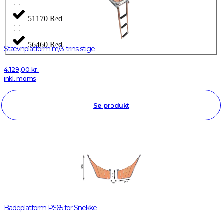
51170 Red
56460 Red
Stævnplatform m/3-trins stige
4.129,00
kr.
inkl. moms
Se produkt
Badeplatform PS65 for Snekke