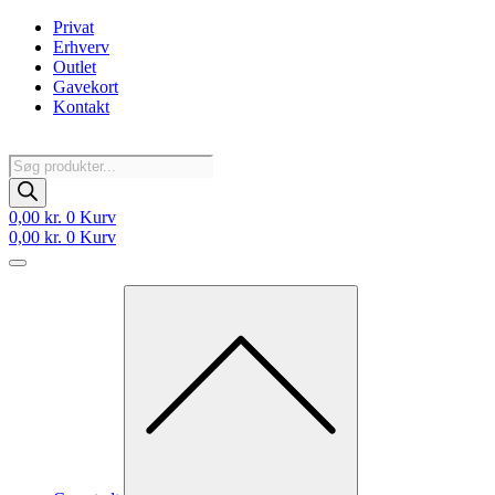
Videre
Privat
til
Erhverv
indhold
Outlet
Gavekort
Kontakt
Products
search
0,00
kr.
0
Kurv
0,00
kr.
0
Kurv