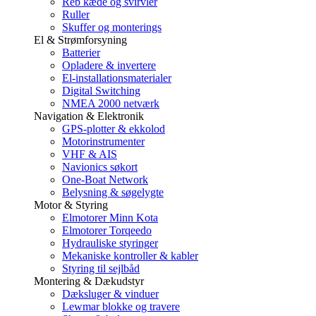
Reb kæde og svirvler
Ruller
Skuffer og monterings
El & Strømforsyning
Batterier
Opladere & invertere
El-installationsmaterialer
Digital Switching
NMEA 2000 netværk
Navigation & Elektronik
GPS-plotter & ekkolod
Motorinstrumenter
VHF & AIS
Navionics søkort
One-Boat Network
Belysning & søgelygte
Motor & Styring
Elmotorer Minn Kota
Elmotorer Torqeedo
Hydrauliske styringer
Mekaniske kontroller & kabler
Styring til sejlbåd
Montering & Dækudstyr
Dæksluger & vinduer
Lewmar blokke og travere