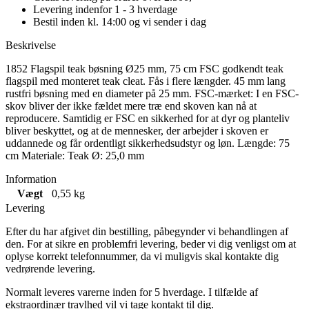
Levering indenfor 1 - 3 hverdage
Bestil inden kl. 14:00 og vi sender i dag
Beskrivelse
1852 Flagspil teak bøsning Ø25 mm, 75 cm FSC godkendt teak
flagspil med monteret teak cleat. Fås i flere længder. 45 mm lang
rustfri bøsning med en diameter på 25 mm. FSC-mærket: I en FSC-
skov bliver der ikke fældet mere træ end skoven kan nå at
reproducere. Samtidig er FSC en sikkerhed for at dyr og planteliv
bliver beskyttet, og at de mennesker, der arbejder i skoven er
uddannede og får ordentligt sikkerhedsudstyr og løn. Længde: 75
cm Materiale: Teak Ø: 25,0 mm
Information
Vægt
0,55 kg
Levering
Efter du har afgivet din bestilling, påbegynder vi behandlingen af
den. For at sikre en problemfri levering, beder vi dig venligst om at
oplyse korrekt telefonnummer, da vi muligvis skal kontakte dig
vedrørende levering.
Normalt leveres varerne inden for 5 hverdage. I tilfælde af
ekstraordinær travlhed vil vi tage kontakt til dig.