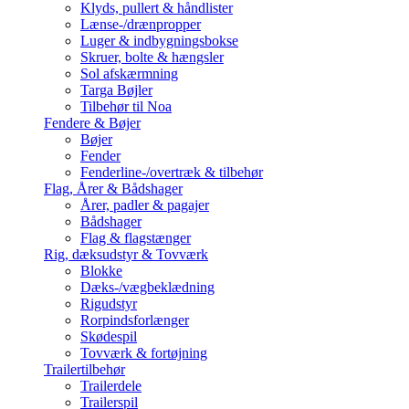
Klyds, pullert & håndlister
Lænse-/drænpropper
Luger & indbygningsbokse
Skruer, bolte & hængsler
Sol afskærmning
Targa Bøjler
Tilbehør til Noa
Fendere & Bøjer
Bøjer
Fender
Fenderline-/overtræk & tilbehør
Flag, Årer & Bådshager
Årer, padler & pagajer
Bådshager
Flag & flagstænger
Rig, dæksudstyr & Tovværk
Blokke
Dæks-/vægbeklædning
Rigudstyr
Rorpindsforlænger
Skødespil
Tovværk & fortøjning
Trailertilbehør
Trailerdele
Trailerspil