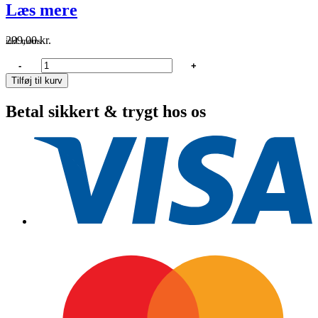
Læs mere
299,00
kr.
inkl. moms
1852
-
+
Flagspil
Tilføj til kurv
i
teak
Betal sikkert & trygt hos os
75cm
bøsning
Ø25
mm
antal