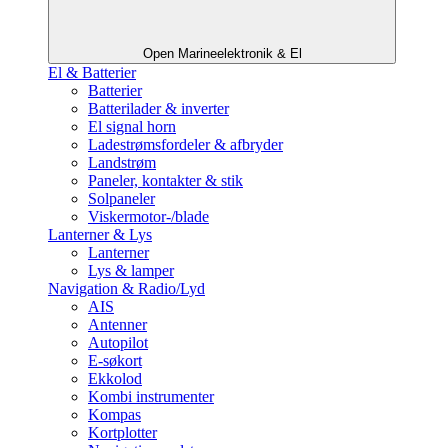
Open Marineelektronik & El
El & Batterier
Batterier
Batterilader & inverter
El signal horn
Ladestrømsfordeler & afbryder
Landstrøm
Paneler, kontakter & stik
Solpaneler
Viskermotor-/blade
Lanterner & Lys
Lanterner
Lys & lamper
Navigation & Radio/Lyd
AIS
Antenner
Autopilot
E-søkort
Ekkolod
Kombi instrumenter
Kompas
Kortplotter