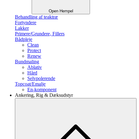
Open Hempel
Behandling af teaktræ
Fortyndere
Lakker
Primere/Grundere, Fillers
Bådpleje
Clean
Protect
Renew
Bundmaling
Ablativ
Hård
Selvpolerende
Topcoat/Emalje
En-komponent
Ankering, Rig & Dæksudstyr