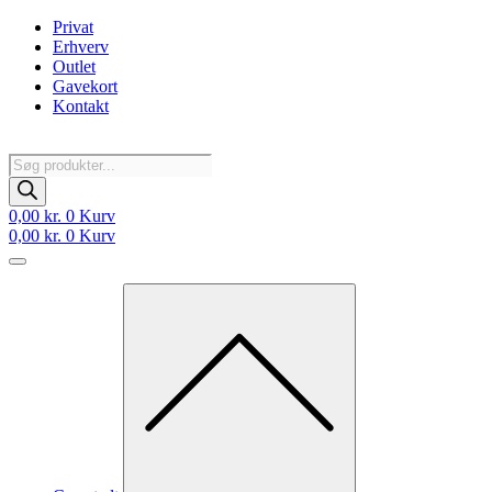
Videre
Privat
til
Erhverv
indhold
Outlet
Gavekort
Kontakt
Products
search
0,00
kr.
0
Kurv
0,00
kr.
0
Kurv