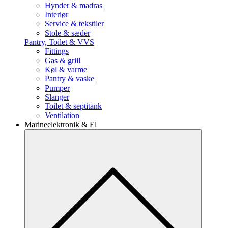
Hynder & madras
Interiør
Service & tekstiler
Stole & sæder
Pantry, Toilet & VVS
Fittings
Gas & grill
Køl & varme
Pantry & vaske
Pumper
Slanger
Toilet & septitank
Ventilation
Marineelektronik & El