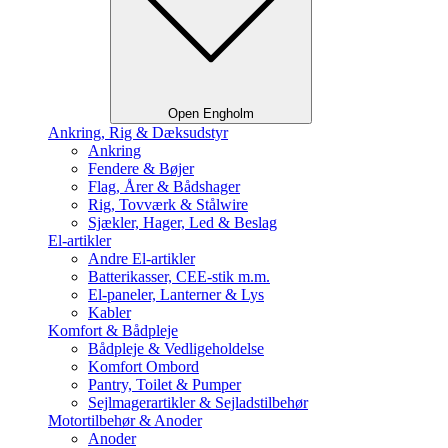
Open Engholm
Ankring, Rig & Dæksudstyr
Ankring
Fendere & Bøjer
Flag, Årer & Bådshager
Rig, Tovværk & Stålwire
Sjækler, Hager, Led & Beslag
El-artikler
Andre El-artikler
Batterikasser, CEE-stik m.m.
El-paneler, Lanterner & Lys
Kabler
Komfort & Bådpleje
Bådpleje & Vedligeholdelse
Komfort Ombord
Pantry, Toilet & Pumper
Sejlmagerartikler & Sejladstilbehør
Motortilbehør & Anoder
Anoder