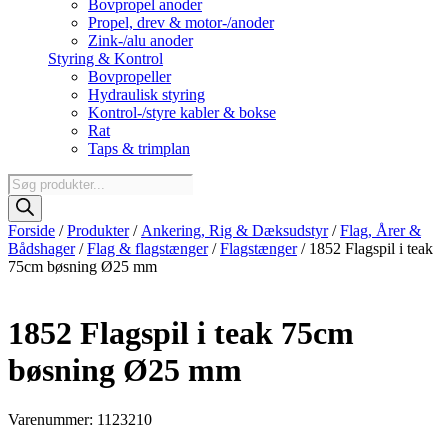
Bovpropel anoder
Propel, drev & motor-/anoder
Zink-/alu anoder
Styring & Kontrol
Bovpropeller
Hydraulisk styring
Kontrol-/styre kabler & bokse
Rat
Taps & trimplan
Products
search
Forside
/
Produkter
/
Ankering, Rig & Dæksudstyr
/
Flag, Årer &
Bådshager
/
Flag & flagstænger
/
Flagstænger
/ 1852 Flagspil i teak
75cm bøsning Ø25 mm
1852 Flagspil i teak 75cm
bøsning Ø25 mm
Varenummer: 1123210