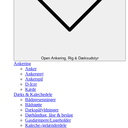
Open Ankering, Rig & Dæksudstyr
Ankering
Anker
Ankergrej
Ankerspil
D-Icer
Kæde
Dæks & Kalechedele
Bådpresenninger
Bådstøtte
Dækspåfyldninger
Dørhåndtag, låse & beslag
Gasdæmpere/Lugeholder
Kaleche-/gelænderdele