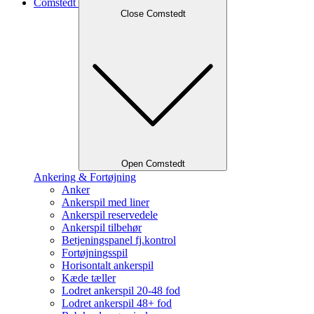
Comstedt
Close Comstedt
Open Comstedt
Ankering & Fortøjning
Anker
Ankerspil med liner
Ankerspil reservedele
Ankerspil tilbehør
Betjeningspanel fj.kontrol
Fortøjningsspil
Horisontalt ankerspil
Kæde tæller
Lodret ankerspil 20-48 fod
Lodret ankerspil 48+ fod