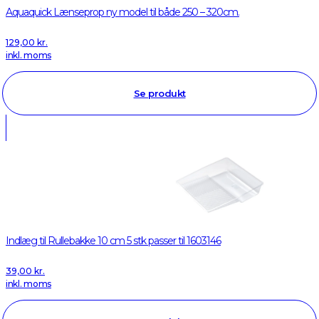
Aquaquick Lænseprop ny model til både 250 – 320cm.
129,00
kr.
inkl. moms
Se produkt
Indlæg til Rullebakke 10 cm 5 stk passer til 1603146
39,00
kr.
inkl. moms