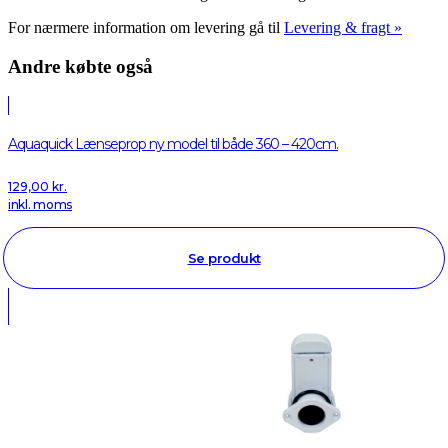
For nærmere information om levering gå til
Levering & fragt »
Andre købte også
Aquaquick Lænseprop ny model til både 360 – 420cm.
129,00
kr.
inkl. moms
Se produkt