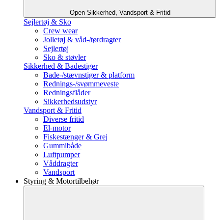
Open Sikkerhed, Vandsport & Fritid
Sejlertøj & Sko
Crew wear
Jolletøj & våd-/tørdragter
Sejlertøj
Sko & støvler
Sikkerhed & Badestiger
Bade-/stævnstiger & platform
Rednings-/svømmeveste
Redningsflåder
Sikkerhedsudstyr
Vandsport & Fritid
Diverse fritid
El-motor
Fiskestænger & Grej
Gummibåde
Luftpumper
Våddragter
Vandsport
Styring & Motortilbehør