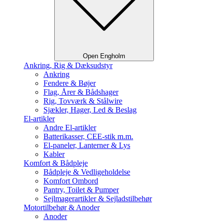
Open Engholm
Ankring, Rig & Dæksudstyr
Ankring
Fendere & Bøjer
Flag, Årer & Bådshager
Rig, Tovværk & Stålwire
Sjækler, Hager, Led & Beslag
El-artikler
Andre El-artikler
Batterikasser, CEE-stik m.m.
El-paneler, Lanterner & Lys
Kabler
Komfort & Bådpleje
Bådpleje & Vedligeholdelse
Komfort Ombord
Pantry, Toilet & Pumper
Sejlmagerartikler & Sejladstilbehør
Motortilbehør & Anoder
Anoder