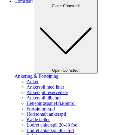
Comstedt
Close Comstedt
Open Comstedt
Ankering & Fortøjning
Anker
Ankerspil med liner
Ankerspil reservedele
Ankerspil tilbehør
Betjeningspanel fj.kontrol
Fortøjningsspil
Horisontalt ankerspil
Kæde tæller
Lodret ankerspil 20-48 fod
Lodret ankerspil 48+ fod