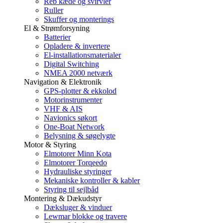
Reb kæde og svirvler
Ruller
Skuffer og monterings
El & Strømforsyning
Batterier
Opladere & invertere
El-installationsmaterialer
Digital Switching
NMEA 2000 netværk
Navigation & Elektronik
GPS-plotter & ekkolod
Motorinstrumenter
VHF & AIS
Navionics søkort
One-Boat Network
Belysning & søgelygte
Motor & Styring
Elmotorer Minn Kota
Elmotorer Torqeedo
Hydrauliske styringer
Mekaniske kontroller & kabler
Styring til sejlbåd
Montering & Dækudstyr
Dæksluger & vinduer
Lewmar blokke og travere