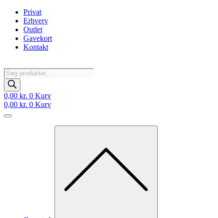
Videre
Privat
til
Erhverv
indhold
Outlet
Gavekort
Kontakt
Products
search
0,00
kr.
0
Kurv
0,00
kr.
0
Kurv