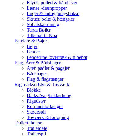
Klyds, pullert & håndlister
Lænse-/drænpropper
Luger & indbygningsbokse
Skruer, bolte & hængsler
Sol afskærmning
Targa Bøjler
Tilbehør til Noa
Fendere & Bøjer
Bøjer
Fender
Fenderline-/overtræk & tilbehør
Flag, Årer & Bådshager
Årer, padler & pagajer
Bådshager
Flag & flagstænger
Rig, dæksudstyr & Tovværk
Blokke
Dæks-/vægbeklædning
Rigudstyr
Rorpindsforlænger
Skødespil
Tovværk & fortøjning
Trailertilbehør
Trailerdele
Trailerspil