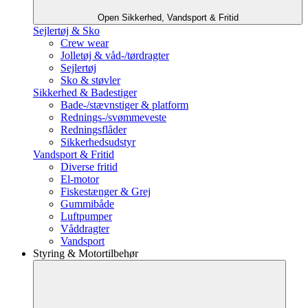
Open Sikkerhed, Vandsport & Fritid
Sejlertøj & Sko
Crew wear
Jolletøj & våd-/tørdragter
Sejlertøj
Sko & støvler
Sikkerhed & Badestiger
Bade-/stævnstiger & platform
Rednings-/svømmeveste
Redningsflåder
Sikkerhedsudstyr
Vandsport & Fritid
Diverse fritid
El-motor
Fiskestænger & Grej
Gummibåde
Luftpumper
Våddragter
Vandsport
Styring & Motortilbehør