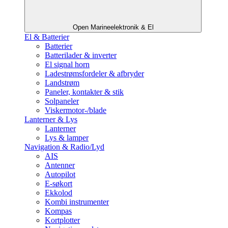
Open Marineelektronik & El
El & Batterier
Batterier
Batterilader & inverter
El signal horn
Ladestrømsfordeler & afbryder
Landstrøm
Paneler, kontakter & stik
Solpaneler
Viskermotor-/blade
Lanterner & Lys
Lanterner
Lys & lamper
Navigation & Radio/Lyd
AIS
Antenner
Autopilot
E-søkort
Ekkolod
Kombi instrumenter
Kompas
Kortplotter