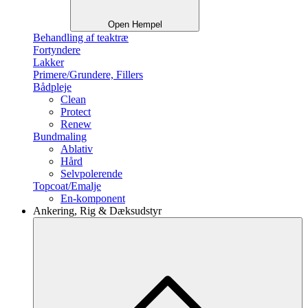
Open Hempel
Behandling af teaktræ
Fortyndere
Lakker
Primere/Grundere, Fillers
Bådpleje
Clean
Protect
Renew
Bundmaling
Ablativ
Hård
Selvpolerende
Topcoat/Emalje
En-komponent
Ankering, Rig & Dæksudstyr