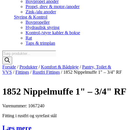
Bovpropel anoder
Propel, drev & motor-/anoder
Zink-/alu anoder
Styring & Kontrol
Bovpropeller
Hydraulisk styring
Kontrol-/styre kabler & bokse
Rat
Taps & trimplan
Products
search
Forside
/
Produkter
/
Komfort & Bådpleje
/
Pantry, Toilet &
VVS
/
Fittings
/
Rustfri Fittings
/ 1852 Nippelmuffe 1" – 3/4" RF
1852 Nippelmuffe 1" – 3/4" RF
Varenummer: 1067240
Fitting i rustfri og syrefast stål
Læs mere