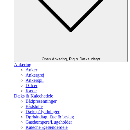
Open Ankering, Rig & Dæksudstyr
Ankering
Anker
Ankergrej
Ankerspil
D-Icer
Kæde
Dæks & Kalechedele
Bådpresenninger
Bådstøtte
Dækspåfyldninger
Dørhåndtag, låse & beslag
Gasdæmpere/Lugeholder
Kaleche-/gelænderdele