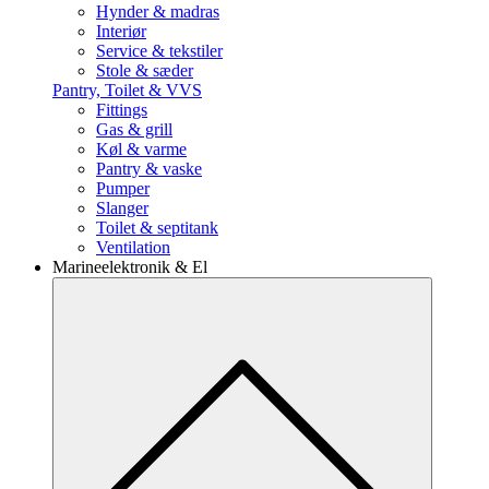
Hynder & madras
Interiør
Service & tekstiler
Stole & sæder
Pantry, Toilet & VVS
Fittings
Gas & grill
Køl & varme
Pantry & vaske
Pumper
Slanger
Toilet & septitank
Ventilation
Marineelektronik & El