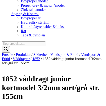
Bovpropel anoder
Propel, drev & motor-/anoder
Zink-/alu anoder
Styring & Kontrol
Bovpropeller
Hydraulisk styring
Kontrol-/styre kabler & bokse
Rat
Taps & trimplan
Products
search
Forside
/
Produkter
/
Sikkerhed, Vandsport & Fritid
/
Vandsport &
Fritid
/
Våddragter
/
1852
/ 1852 våddragt junior kortmodel 3/2mm
sort/grå str. 155cm
1852 våddragt junior
kortmodel 3/2mm sort/grå str.
155cm