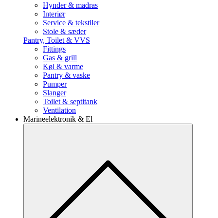
Hynder & madras
Interiør
Service & tekstiler
Stole & sæder
Pantry, Toilet & VVS
Fittings
Gas & grill
Køl & varme
Pantry & vaske
Pumper
Slanger
Toilet & septitank
Ventilation
Marineelektronik & El