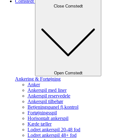
Comstedt
Close Comstedt
Open Comstedt
Ankering & Fortøjning
Anker
Ankerspil med liner
Ankerspil reservedele
Ankerspil tilbehør
Betjeningspanel fj.kontrol
Fortøjningsspil
Horisontalt ankerspil
Kæde tæller
Lodret ankerspil 20-48 fod
Lodret ankerspil 48+ fod