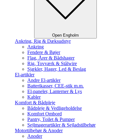
Open Engholm
Ankring, Rig & Dæksudstyr
Ankring
Fendere & Bøjer
Flag, Årer & Bådshager
Rig, Tovværk & Stålwire
Sjækler, Hager, Led & Beslag
El-artikler
Andre El-artikler
Batterikasser, CEE-stik m.m.
El-paneler, Lanterner & Lys
Kabler
Komfort & Bådpleje
Bådpleje & Vedligeholdelse
Komfort Ombord
Pantry, Toilet & Pumper
Sejlmagerartikler & Sejladstilbehør
Motortilbehør & Anoder
Anoder