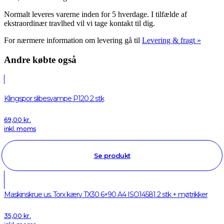
Normalt leveres varerne inden for 5 hverdage. I tilfælde af
ekstraordinær travlhed vil vi tage kontakt til dig.
For nærmere information om levering gå til
Levering & fragt »
Andre købte også
Klingspor slibesvampe P120 2 stk
69,00
kr.
inkl. moms
Se produkt
Maskinskrue us. Torx kærv TX30 6×90 A4 ISO14581 2 stk + møtrikker
35,00
kr.