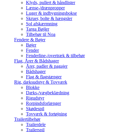
Klyds, pullert & håndlister
Lænse-/drænpropper
Luger & indbygningsbokse
Skruer, bolte & hængsler
Sol afskærmning
Targa Bøjler
Tilbehør til Noa
Fendere & Bøjer
Bøjer
Fender
Fenderline-/overtræk & tilbehør
Flag, Årer & Bådshager
Årer, padler & pagajer
Bådshager
Flag & flagstænger
Rig, dæksudstyr & Tovværk
Blokke
Dæks-/vægbeklædning
Rigudstyr
Rorpindsforlænger
Skødespil
Tovværk & fortøjning
Trailertilbehør
Trailerdele
Trailerspil