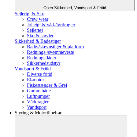
Open Sikkerhed, Vandsport & Fritid
Sejlertøj & Sko
Crew wear
Jolletøj & våd-/tørdragter
Sejlertøj
Sko & støvler
Sikkerhed & Badestiger
Bade-/stævnstiger & platform
Rednings-/svømmeveste
Redningsflåder
Sikkerhedsudstyr
Vandsport & Fritid
Diverse fritid
El-motor
Fiskestænger & Grej
Gummibåde
Luftpumper
Våddragter
Vandsport
Styring & Motortilbehør