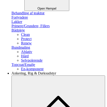
Open Hempel
Behandling af teaktræ
Fortyndere
Lakker
Primere/Grundere, Fillers
Bådpleje
Clean
Protect
Renew
Bundmaling
Ablativ
Hård
Selvpolerende
Topcoat/Emalje
En-komponent
Ankering, Rig & Dæksudstyr