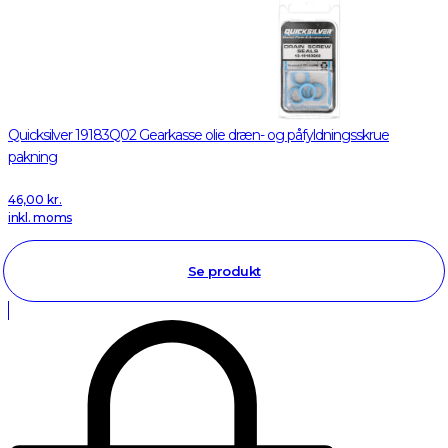
Quicksilver 19183Q02 Gearkasse olie dræn- og påfyldningsskrue
pakning
46,00
kr.
inkl. moms
Se produkt