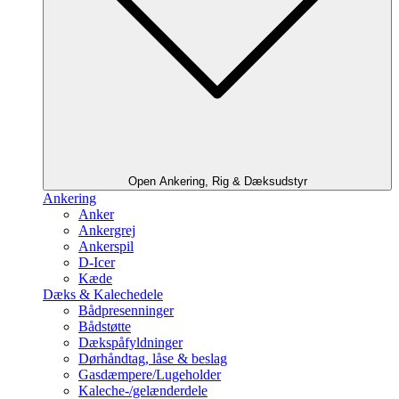
Open Ankering, Rig & Dæksudstyr
Ankering
Anker
Ankergrej
Ankerspil
D-Icer
Kæde
Dæks & Kalechedele
Bådpresenninger
Bådstøtte
Dækspåfyldninger
Dørhåndtag, låse & beslag
Gasdæmpere/Lugeholder
Kaleche-/gelænderdele