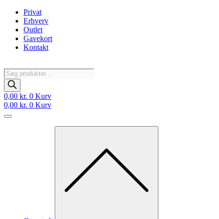
Videre
Privat
til
Erhverv
indhold
Outlet
Gavekort
Kontakt
Products
search
0,00
kr.
0
Kurv
0,00
kr.
0
Kurv