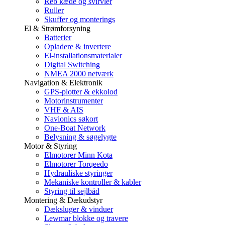
Reb kæde og svirvler
Ruller
Skuffer og monterings
El & Strømforsyning
Batterier
Opladere & invertere
El-installationsmaterialer
Digital Switching
NMEA 2000 netværk
Navigation & Elektronik
GPS-plotter & ekkolod
Motorinstrumenter
VHF & AIS
Navionics søkort
One-Boat Network
Belysning & søgelygte
Motor & Styring
Elmotorer Minn Kota
Elmotorer Torqeedo
Hydrauliske styringer
Mekaniske kontroller & kabler
Styring til sejlbåd
Montering & Dækudstyr
Dæksluger & vinduer
Lewmar blokke og travere