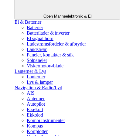
Open Marineelektronik & El
El & Batterier
Batterier
Batterilader & inverter
El signal horn
Ladestrømsfordeler & afbryder
Landstrøm
Paneler, kontakter & stik
Solpaneler
Viskermotor-/blade
Lanterner & Lys
Lanterner
Lys & lamper
Navigation & Radio/Lyd
AIS
Antenner
Autopilot
E-søkort
Ekkolod
Kombi instrumenter
Kompas
Kortplotter