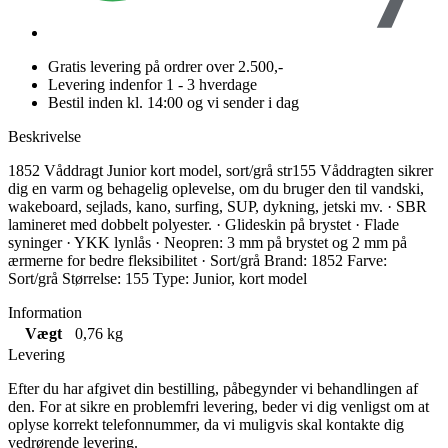
Gratis levering på ordrer over 2.500,-
Levering indenfor 1 - 3 hverdage
Bestil inden kl. 14:00 og vi sender i dag
Beskrivelse
1852 Våddragt Junior kort model, sort/grå str155 Våddragten sikrer
dig en varm og behagelig oplevelse, om du bruger den til vandski,
wakeboard, sejlads, kano, surfing, SUP, dykning, jetski mv. · SBR
lamineret med dobbelt polyester. · Glideskin på brystet · Flade
syninger · YKK lynlås · Neopren: 3 mm på brystet og 2 mm på
ærmerne for bedre fleksibilitet · Sort/grå Brand: 1852 Farve:
Sort/grå Størrelse: 155 Type: Junior, kort model
Information
Vægt
0,76 kg
Levering
Efter du har afgivet din bestilling, påbegynder vi behandlingen af
den. For at sikre en problemfri levering, beder vi dig venligst om at
oplyse korrekt telefonnummer, da vi muligvis skal kontakte dig
vedrørende levering.