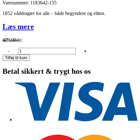
Varenummer: 1183642-155
1852 våddragter for alle – både begyndere og eliten.
Læs mere
479,00
kr.
inkl. moms
1852
-
+
våddragt
Tilføj til kurv
junior
kortmodel
Betal sikkert & trygt hos os
3/2mm
sort/grå
str.
155cm
antal