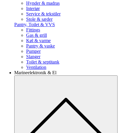
Hynder & madras
Interiør
Service & tekstiler
Stole & sæder
Pantry, Toilet & VVS
Fittings
Gas & grill
Køl & varme
Pantry & vaske
Pumper
Slanger
Toilet & septitank
Ventilation
Marineelektronik & El