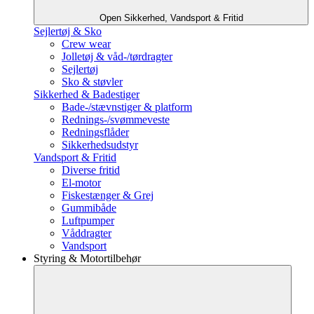
Open Sikkerhed, Vandsport & Fritid
Sejlertøj & Sko
Crew wear
Jolletøj & våd-/tørdragter
Sejlertøj
Sko & støvler
Sikkerhed & Badestiger
Bade-/stævnstiger & platform
Rednings-/svømmeveste
Redningsflåder
Sikkerhedsudstyr
Vandsport & Fritid
Diverse fritid
El-motor
Fiskestænger & Grej
Gummibåde
Luftpumper
Våddragter
Vandsport
Styring & Motortilbehør