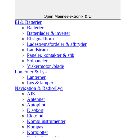
Open Marineelektronik & El
El & Batterier
Batterier
Batterilader & inverter
El signal horn
Ladestrømsfordeler & afbryder
Landstrøm
Paneler, kontakter & stik
Solpaneler
Viskermotor-/blade
Lanterner & Lys
Lanterner
Lys & lamper
Navigation & Radio/Lyd
AIS
Antenner
Autopilot
E-søkort
Ekkolod
Kombi instrumenter
Kompas
Kortplotter