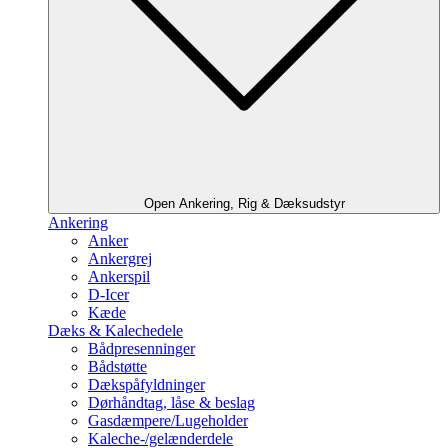
Open Ankering, Rig & Dæksudstyr
Ankering
Anker
Ankergrej
Ankerspil
D-Icer
Kæde
Dæks & Kalechedele
Bådpresenninger
Bådstøtte
Dækspåfyldninger
Dørhåndtag, låse & beslag
Gasdæmpere/Lugeholder
Kaleche-/gelænderdele