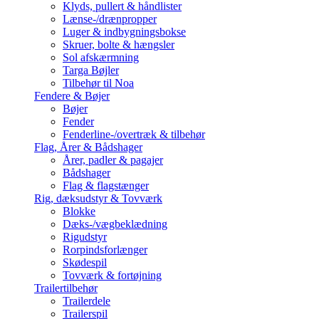
Klyds, pullert & håndlister
Lænse-/drænpropper
Luger & indbygningsbokse
Skruer, bolte & hængsler
Sol afskærmning
Targa Bøjler
Tilbehør til Noa
Fendere & Bøjer
Bøjer
Fender
Fenderline-/overtræk & tilbehør
Flag, Årer & Bådshager
Årer, padler & pagajer
Bådshager
Flag & flagstænger
Rig, dæksudstyr & Tovværk
Blokke
Dæks-/vægbeklædning
Rigudstyr
Rorpindsforlænger
Skødespil
Tovværk & fortøjning
Trailertilbehør
Trailerdele
Trailerspil