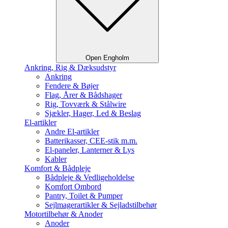
Open Engholm
Ankring, Rig & Dæksudstyr
Ankring
Fendere & Bøjer
Flag, Årer & Bådshager
Rig, Tovværk & Stålwire
Sjækler, Hager, Led & Beslag
El-artikler
Andre El-artikler
Batterikasser, CEE-stik m.m.
El-paneler, Lanterner & Lys
Kabler
Komfort & Bådpleje
Bådpleje & Vedligeholdelse
Komfort Ombord
Pantry, Toilet & Pumper
Sejlmagerartikler & Sejladstilbehør
Motortilbehør & Anoder
Anoder