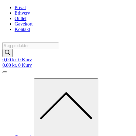
Videre
Privat
til
Erhverv
indhold
Outlet
Gavekort
Kontakt
Products
search
0,00
kr.
0
Kurv
0,00
kr.
0
Kurv