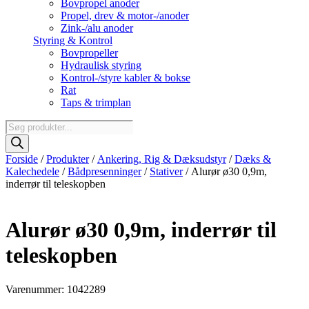
Bovpropel anoder
Propel, drev & motor-/anoder
Zink-/alu anoder
Styring & Kontrol
Bovpropeller
Hydraulisk styring
Kontrol-/styre kabler & bokse
Rat
Taps & trimplan
Products
search
Forside
/
Produkter
/
Ankering, Rig & Dæksudstyr
/
Dæks &
Kalechedele
/
Bådpresenninger
/
Stativer
/ Alurør ø30 0,9m,
inderrør til teleskopben
Alurør ø30 0,9m, inderrør til
teleskopben
Varenummer: 1042289