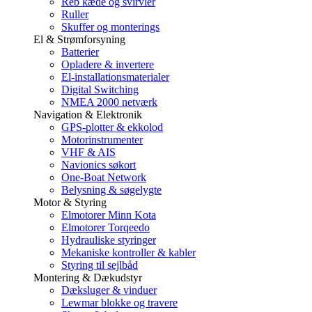
Reb kæde og svirvler
Ruller
Skuffer og monterings
El & Strømforsyning
Batterier
Opladere & invertere
El-installationsmaterialer
Digital Switching
NMEA 2000 netværk
Navigation & Elektronik
GPS-plotter & ekkolod
Motorinstrumenter
VHF & AIS
Navionics søkort
One-Boat Network
Belysning & søgelygte
Motor & Styring
Elmotorer Minn Kota
Elmotorer Torqeedo
Hydrauliske styringer
Mekaniske kontroller & kabler
Styring til sejlbåd
Montering & Dækudstyr
Dæksluger & vinduer
Lewmar blokke og travere