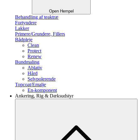
Open Hempel
Behandling af teaktræ
Fortyndere
Lakker
Primere/Grundere, Fillers
Bådpleje
Clean
Protect
Renew
Bundmaling
Ablativ
Hård
Selvpolerende
Topcoat/Emalje
En-komponent
Ankering, Rig & Dæksudstyr