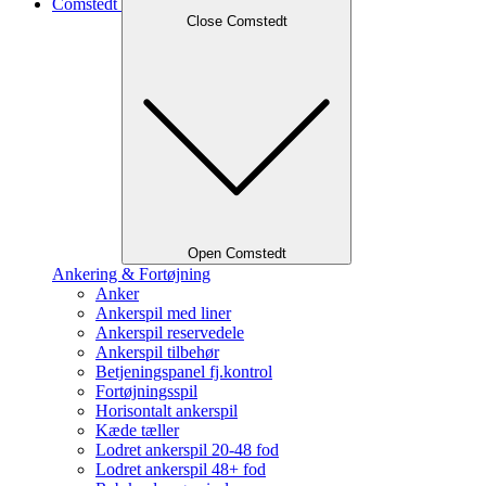
Comstedt
Close Comstedt
Open Comstedt
Ankering & Fortøjning
Anker
Ankerspil med liner
Ankerspil reservedele
Ankerspil tilbehør
Betjeningspanel fj.kontrol
Fortøjningsspil
Horisontalt ankerspil
Kæde tæller
Lodret ankerspil 20-48 fod
Lodret ankerspil 48+ fod