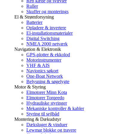
Reb kæde og svirvler
Ruller
Skuffer og monterings
El & Strømforsyning
Batterier
Opladere & invertere
El-installationsmaterialer
Digital Switching
NMEA 2000 netværk
Navigation & Elektronik
GPS-plotter & ekkolod
Motorinstrumenter
VHF & AIS
Navionics søkort
One-Boat Network
Belysning & søgelygte
Motor & Styring
Elmotorer Minn Kota
Elmotorer Torqeedo
Hydrauliske styringer
Mekaniske kontroller & kabler
Styring til sejlbåd
Montering & Dækudstyr
Dæksluger & vinduer
Lewmar blokke og travere