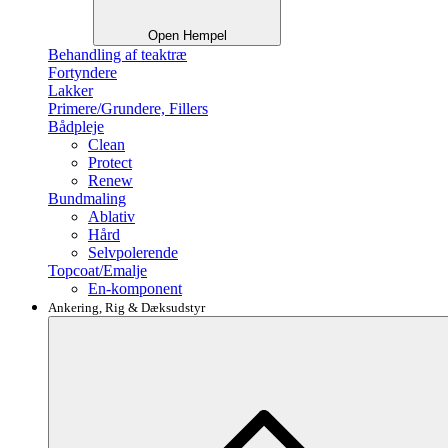
Open Hempel
Behandling af teaktræ
Fortyndere
Lakker
Primere/Grundere, Fillers
Bådpleje
Clean
Protect
Renew
Bundmaling
Ablativ
Hård
Selvpolerende
Topcoat/Emalje
En-komponent
Ankering, Rig & Dæksudstyr