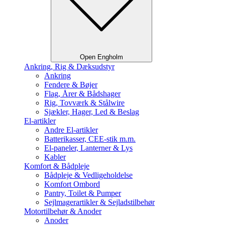
Open Engholm
Ankring, Rig & Dæksudstyr
Ankring
Fendere & Bøjer
Flag, Årer & Bådshager
Rig, Tovværk & Stålwire
Sjækler, Hager, Led & Beslag
El-artikler
Andre El-artikler
Batterikasser, CEE-stik m.m.
El-paneler, Lanterner & Lys
Kabler
Komfort & Bådpleje
Bådpleje & Vedligeholdelse
Komfort Ombord
Pantry, Toilet & Pumper
Sejlmagerartikler & Sejladstilbehør
Motortilbehør & Anoder
Anoder