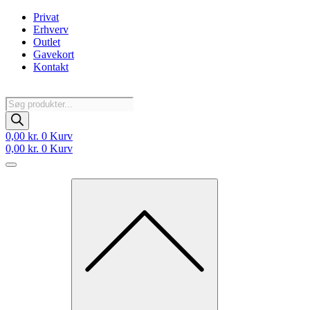
Videre
Privat
til
Erhverv
indhold
Outlet
Gavekort
Kontakt
Products
search
0,00
kr.
0
Kurv
0,00
kr.
0
Kurv