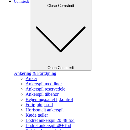
Comstedt
Close Comstedt
Open Comstedt
Ankering & Fortøjning
Anker
Ankerspil med liner
Ankerspil reservedele
Ankerspil tilbehør
Betjeningspanel fj.kontrol
Fortøjningsspil
Horisontalt ankerspil
Kæde tæller
Lodret ankerspil 20-48 fod
Lodret ankerspil 48+ fod