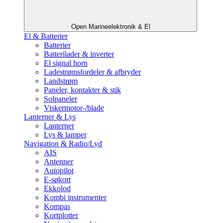
Open Marineelektronik & El
El & Batterier
Batterier
Batterilader & inverter
El signal horn
Ladestrømsfordeler & afbryder
Landstrøm
Paneler, kontakter & stik
Solpaneler
Viskermotor-/blade
Lanterner & Lys
Lanterner
Lys & lamper
Navigation & Radio/Lyd
AIS
Antenner
Autopilot
E-søkort
Ekkolod
Kombi instrumenter
Kompas
Kortplotter