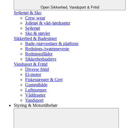
Open Sikkerhed, Vandsport & Fritid
Sejlertøj & Sko
Crew wear
Jolletøj & våd-/tørdragter
Sejlertøj
Sko & støvler
Sikkerhed & Badestiger
Bade-/stævnstiger & platform
Rednings-/svømmeveste
Redningsflåder
Sikkerhedsudstyr
Vandsport & Fritid
Diverse fritid
El-motor
Fiskestænger & Grej
Gummibåde
Luftpumper
Våddragter
Vandsport
Styring & Motortilbehør