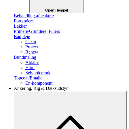
Open Hempel
Behandling af teaktræ
Fortyndere
Lakker
Primere/Grundere, Fillers
Bådpleje
Clean
Protect
Renew
Bundmaling
Ablativ
Hård
Selvpolerende
Topcoat/Emalje
En-komponent
Ankering, Rig & Dæksudstyr