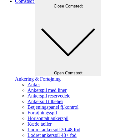
Comstedt
Close Comstedt
Open Comstedt
Ankering & Fortøjning
Anker
Ankerspil med liner
Ankerspil reservedele
Ankerspil tilbehør
Betjeningspanel fj.kontrol
Fortøjningsspil
Horisontalt ankerspil
Kæde tæller
Lodret ankerspil 20-48 fod
Lodret ankerspil 48+ fod