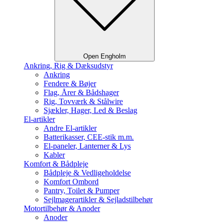
Open Engholm
Ankring, Rig & Dæksudstyr
Ankring
Fendere & Bøjer
Flag, Årer & Bådshager
Rig, Tovværk & Stålwire
Sjækler, Hager, Led & Beslag
El-artikler
Andre El-artikler
Batterikasser, CEE-stik m.m.
El-paneler, Lanterner & Lys
Kabler
Komfort & Bådpleje
Bådpleje & Vedligeholdelse
Komfort Ombord
Pantry, Toilet & Pumper
Sejlmagerartikler & Sejladstilbehør
Motortilbehør & Anoder
Anoder