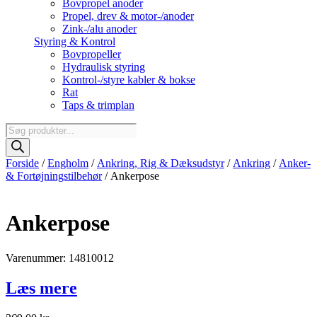
Bovpropel anoder
Propel, drev & motor-/anoder
Zink-/alu anoder
Styring & Kontrol
Bovpropeller
Hydraulisk styring
Kontrol-/styre kabler & bokse
Rat
Taps & trimplan
Products
search
Forside
/
Engholm
/
Ankring, Rig & Dæksudstyr
/
Ankring
/
Anker-
& Fortøjningstilbehør
/ Ankerpose
Ankerpose
Varenummer: 14810012
Læs mere