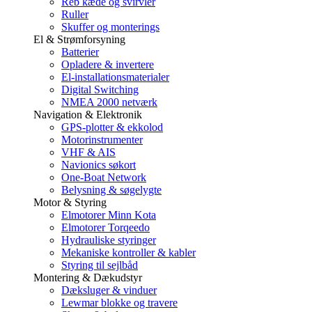
Reb kæde og svirvler
Ruller
Skuffer og monterings
El & Strømforsyning
Batterier
Opladere & invertere
El-installationsmaterialer
Digital Switching
NMEA 2000 netværk
Navigation & Elektronik
GPS-plotter & ekkolod
Motorinstrumenter
VHF & AIS
Navionics søkort
One-Boat Network
Belysning & søgelygte
Motor & Styring
Elmotorer Minn Kota
Elmotorer Torqeedo
Hydrauliske styringer
Mekaniske kontroller & kabler
Styring til sejlbåd
Montering & Dækudstyr
Dæksluger & vinduer
Lewmar blokke og travere