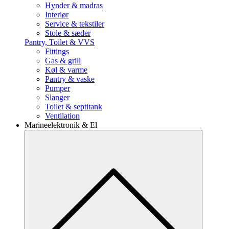
Hynder & madras
Interiør
Service & tekstiler
Stole & sæder
Pantry, Toilet & VVS
Fittings
Gas & grill
Køl & varme
Pantry & vaske
Pumper
Slanger
Toilet & septitank
Ventilation
Marineelektronik & El