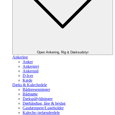
Open Ankering, Rig & Dæksudstyr
Ankering
Anker
Ankergrej
Ankerspil
D-Icer
Kæde
Dæks & Kalechedele
Bådpresenninger
Bådstøtte
Dækspåfyldninger
Dørhåndtag, låse & beslag
Gasdæmpere/Lugeholder
Kaleche-/gelænderdele