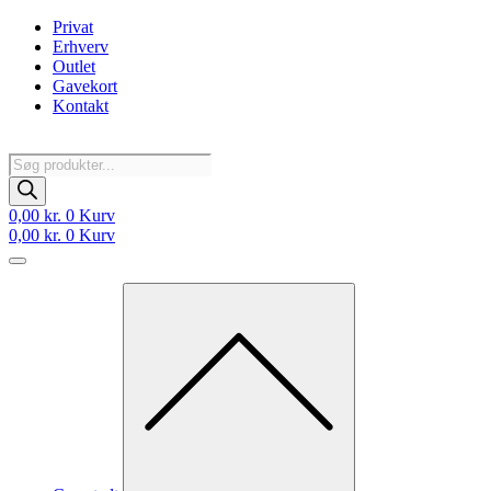
Videre
Privat
til
Erhverv
indhold
Outlet
Gavekort
Kontakt
Products
search
0,00
kr.
0
Kurv
0,00
kr.
0
Kurv