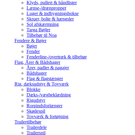
Klyds, pullert & håndlister
Lænse-/drænpropper
Luger & indbygningsbokse
Skruer, bolte & hængsler
Sol afskærmning
Targa Bøjler
Tilbehør til Noa
Fendere & Bøjer
Bøjer
Fender
Fenderline-/overtræk & tilbehør
Flag, Årer & Bådshager
Årer, padler & pagajer
Bådshager
Flag & flagstænger
Rig, dæksudstyr & Tovværk
Blokke
Dæks-/vægbeklædning
Rigudstyr
Rorpindsforlænger
Skødespil
Tovværk & fortøjning
Trailertilbehør
Trailerdele
Trailerspil