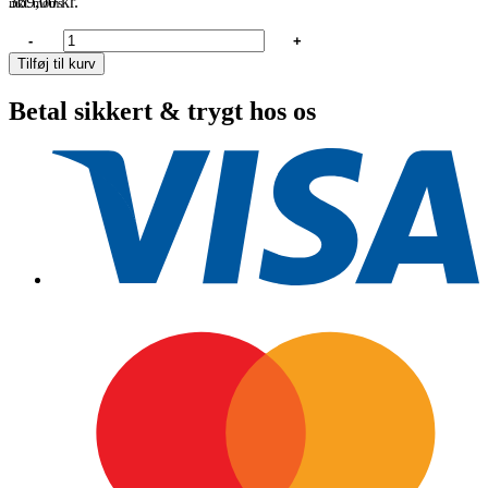
369,00
kr.
inkl. moms
Ankerpose
-
+
antal
Tilføj til kurv
Betal sikkert & trygt hos os