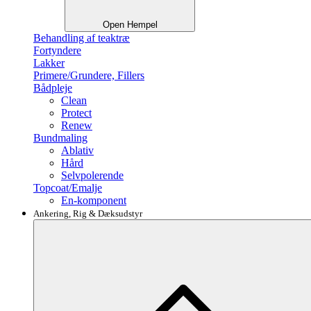
Open Hempel
Behandling af teaktræ
Fortyndere
Lakker
Primere/Grundere, Fillers
Bådpleje
Clean
Protect
Renew
Bundmaling
Ablativ
Hård
Selvpolerende
Topcoat/Emalje
En-komponent
Ankering, Rig & Dæksudstyr