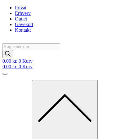
Videre
Privat
til
Erhverv
indhold
Outlet
Gavekort
Kontakt
Products
search
0,00
kr.
0
Kurv
0,00
kr.
0
Kurv