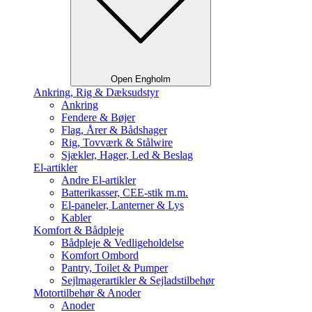
Open Engholm
Ankring, Rig & Dæksudstyr
Ankring
Fendere & Bøjer
Flag, Årer & Bådshager
Rig, Tovværk & Stålwire
Sjækler, Hager, Led & Beslag
El-artikler
Andre El-artikler
Batterikasser, CEE-stik m.m.
El-paneler, Lanterner & Lys
Kabler
Komfort & Bådpleje
Bådpleje & Vedligeholdelse
Komfort Ombord
Pantry, Toilet & Pumper
Sejlmagerartikler & Sejladstilbehør
Motortilbehør & Anoder
Anoder