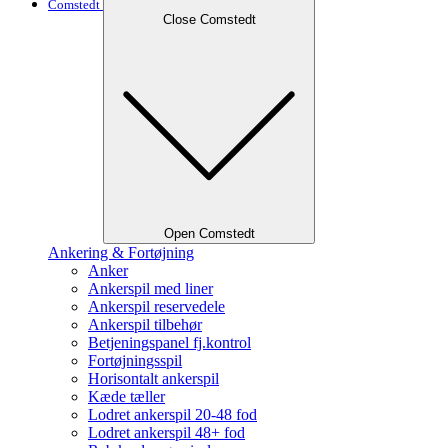
Comstedt
Close Comstedt
Open Comstedt
Ankering & Fortøjning
Anker
Ankerspil med liner
Ankerspil reservedele
Ankerspil tilbehør
Betjeningspanel fj.kontrol
Fortøjningsspil
Horisontalt ankerspil
Kæde tæller
Lodret ankerspil 20-48 fod
Lodret ankerspil 48+ fod