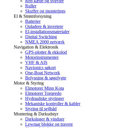
Reb kæde og svirvler
Ruller
Skuffer og monterings
El & Strømforsyning
Batterier
Opladere & invertere
El-installationsmaterialer
Digital Switching
NMEA 2000 netværk
Navigation & Elektronik
GPS-plotter & ekkolod
Motorinstrumenter
VHF & AIS
Navionics søkort
One-Boat Network
Belysning & søgelygte
Motor & Styring
Elmotorer Minn Kota
Elmotorer Torqeedo
Hydrauliske styringer
Mekaniske kontroller & kabler
Styring til sejlbåd
Montering & Dækudstyr
Dæksluger & vinduer
Lewmar blokke og travere