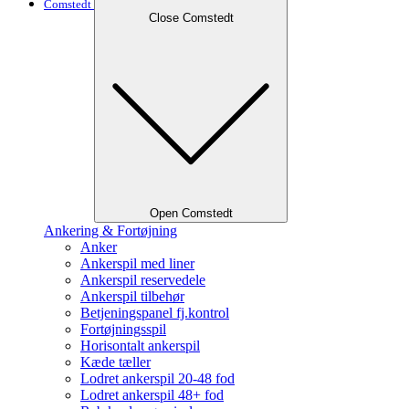
Comstedt
Close Comstedt
Open Comstedt
Ankering & Fortøjning
Anker
Ankerspil med liner
Ankerspil reservedele
Ankerspil tilbehør
Betjeningspanel fj.kontrol
Fortøjningsspil
Horisontalt ankerspil
Kæde tæller
Lodret ankerspil 20-48 fod
Lodret ankerspil 48+ fod