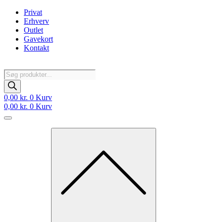
Videre
Privat
til
Erhverv
indhold
Outlet
Gavekort
Kontakt
Products
search
0,00
kr.
0
Kurv
0,00
kr.
0
Kurv