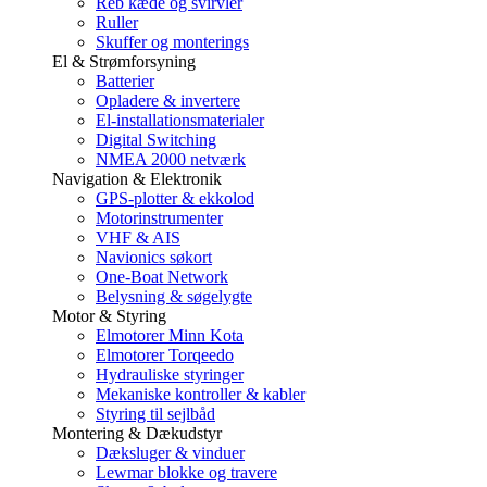
Reb kæde og svirvler
Ruller
Skuffer og monterings
El & Strømforsyning
Batterier
Opladere & invertere
El-installationsmaterialer
Digital Switching
NMEA 2000 netværk
Navigation & Elektronik
GPS-plotter & ekkolod
Motorinstrumenter
VHF & AIS
Navionics søkort
One-Boat Network
Belysning & søgelygte
Motor & Styring
Elmotorer Minn Kota
Elmotorer Torqeedo
Hydrauliske styringer
Mekaniske kontroller & kabler
Styring til sejlbåd
Montering & Dækudstyr
Dæksluger & vinduer
Lewmar blokke og travere