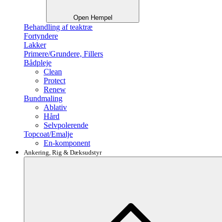
Open Hempel
Behandling af teaktræ
Fortyndere
Lakker
Primere/Grundere, Fillers
Bådpleje
Clean
Protect
Renew
Bundmaling
Ablativ
Hård
Selvpolerende
Topcoat/Emalje
En-komponent
Ankering, Rig & Dæksudstyr