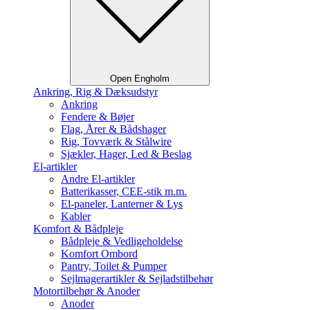
Open Engholm
Ankring, Rig & Dæksudstyr
Ankring
Fendere & Bøjer
Flag, Årer & Bådshager
Rig, Tovværk & Stålwire
Sjækler, Hager, Led & Beslag
El-artikler
Andre El-artikler
Batterikasser, CEE-stik m.m.
El-paneler, Lanterner & Lys
Kabler
Komfort & Bådpleje
Bådpleje & Vedligeholdelse
Komfort Ombord
Pantry, Toilet & Pumper
Sejlmagerartikler & Sejladstilbehør
Motortilbehør & Anoder
Anoder