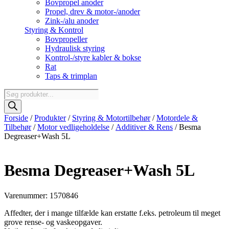
Bovpropel anoder
Propel, drev & motor-/anoder
Zink-/alu anoder
Styring & Kontrol
Bovpropeller
Hydraulisk styring
Kontrol-/styre kabler & bokse
Rat
Taps & trimplan
Products
search
Forside
/
Produkter
/
Styring & Motortilbehør
/
Motordele &
Tilbehør
/
Motor vedligeholdelse
/
Additiver & Rens
/ Besma
Degreaser+Wash 5L
Besma Degreaser+Wash 5L
Varenummer: 1570846
Affedter, der i mange tilfælde kan erstatte f.eks. petroleum til meget
grove rense- og vaskeopgaver.