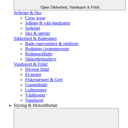
Open Sikkerhed, Vandsport & Fritid
Sejlertøj & Sko
Crew wear
Jolletøj & våd-/tørdragter
Sejlertøj
Sko & støvler
Sikkerhed & Badestiger
Bade-/stævnstiger & platform
Rednings-/svømmeveste
Redningsflåder
Sikkerhedsudstyr
Vandsport & Fritid
Diverse fritid
El-motor
Fiskestænger & Grej
Gummibåde
Luftpumper
Våddragter
Vandsport
Styring & Motortilbehør