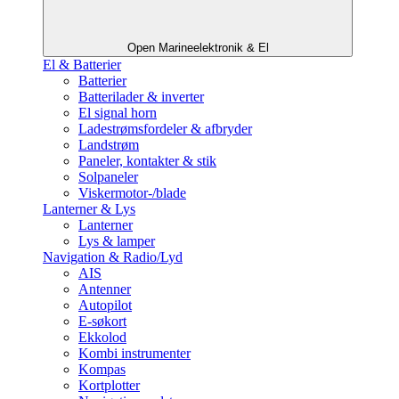
Open Marineelektronik & El
El & Batterier
Batterier
Batterilader & inverter
El signal horn
Ladestrømsfordeler & afbryder
Landstrøm
Paneler, kontakter & stik
Solpaneler
Viskermotor-/blade
Lanterner & Lys
Lanterner
Lys & lamper
Navigation & Radio/Lyd
AIS
Antenner
Autopilot
E-søkort
Ekkolod
Kombi instrumenter
Kompas
Kortplotter