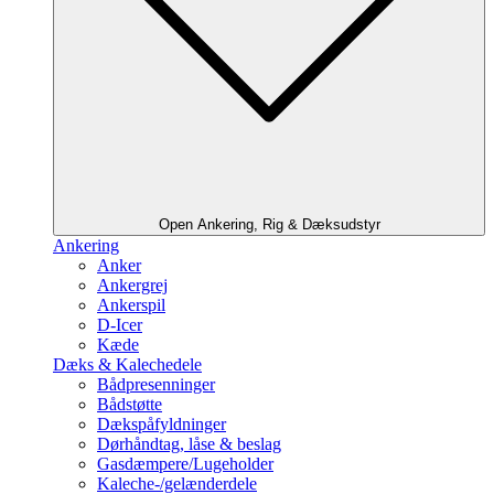
Open Ankering, Rig & Dæksudstyr
Ankering
Anker
Ankergrej
Ankerspil
D-Icer
Kæde
Dæks & Kalechedele
Bådpresenninger
Bådstøtte
Dækspåfyldninger
Dørhåndtag, låse & beslag
Gasdæmpere/Lugeholder
Kaleche-/gelænderdele