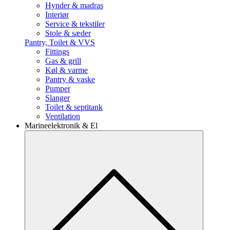
Hynder & madras
Interiør
Service & tekstiler
Stole & sæder
Pantry, Toilet & VVS
Fittings
Gas & grill
Køl & varme
Pantry & vaske
Pumper
Slanger
Toilet & septitank
Ventilation
Marineelektronik & El