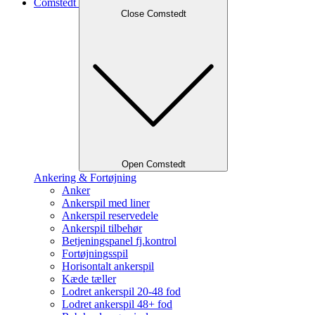
Comstedt
Close Comstedt
Open Comstedt
Ankering & Fortøjning
Anker
Ankerspil med liner
Ankerspil reservedele
Ankerspil tilbehør
Betjeningspanel fj.kontrol
Fortøjningsspil
Horisontalt ankerspil
Kæde tæller
Lodret ankerspil 20-48 fod
Lodret ankerspil 48+ fod