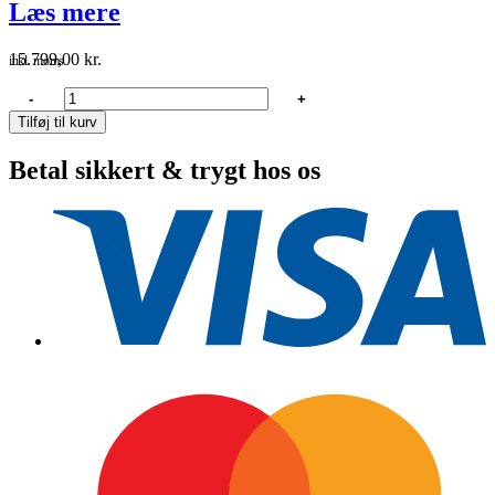
Læs mere
15.799,00
kr.
inkl. moms
B&g
-
+
ram
Tilføj til kurv
t1
drevenhed
Betal sikkert & trygt hos os
12v
antal