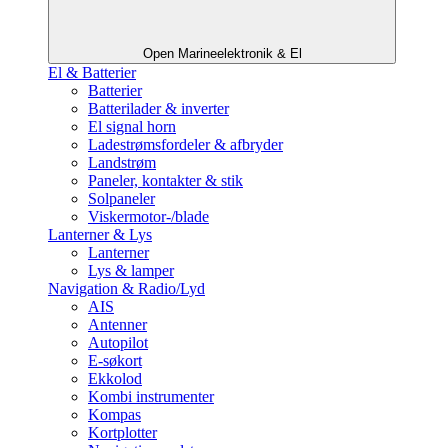
Open Marineelektronik & El
El & Batterier
Batterier
Batterilader & inverter
El signal horn
Ladestrømsfordeler & afbryder
Landstrøm
Paneler, kontakter & stik
Solpaneler
Viskermotor-/blade
Lanterner & Lys
Lanterner
Lys & lamper
Navigation & Radio/Lyd
AIS
Antenner
Autopilot
E-søkort
Ekkolod
Kombi instrumenter
Kompas
Kortplotter