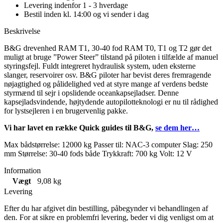
Levering indenfor 1 - 3 hverdage
Bestil inden kl. 14:00 og vi sender i dag
Beskrivelse
B&G drevenhed RAM T1, 30-40 fod RAM T0, T1 og T2 gør det
muligt at bruge ”Power Steer” tilstand på piloten i tilfælde af manuel
styringsfejl. Fuldt integreret hydraulisk system, uden eksterne
slanger, reservoirer osv. B&G piloter har bevist deres fremragende
nøjagtighed og pålidelighed ved at styre mange af verdens bedste
styrmænd til sejr i opslidende oceankapsejladser. Denne
kapsejladsvindende, højtydende autopilotteknologi er nu til rådighed
for lystsejleren i en brugervenlig pakke.
Vi har lavet en række Quick guides til B&G,
se dem her…
Max bådstørrelse: 12000 kg Passer til: NAC-3 computer Slag: 250
mm Størrelse: 30-40 fods både Trykkraft: 700 kg Volt: 12 V
Information
Vægt
9,08 kg
Levering
Efter du har afgivet din bestilling, påbegynder vi behandlingen af
den. For at sikre en problemfri levering, beder vi dig venligst om at