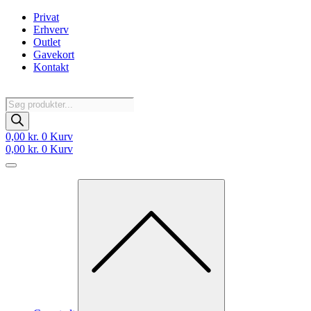
Videre
Privat
til
Erhverv
indhold
Outlet
Gavekort
Kontakt
Products
search
0,00
kr.
0
Kurv
0,00
kr.
0
Kurv