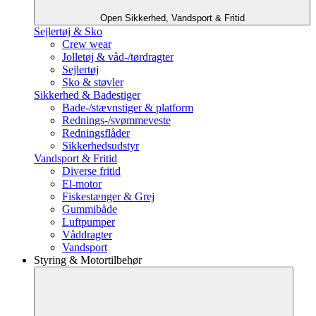
Open Sikkerhed, Vandsport & Fritid
Sejlertøj & Sko
Crew wear
Jolletøj & våd-/tørdragter
Sejlertøj
Sko & støvler
Sikkerhed & Badestiger
Bade-/stævnstiger & platform
Rednings-/svømmeveste
Redningsflåder
Sikkerhedsudstyr
Vandsport & Fritid
Diverse fritid
El-motor
Fiskestænger & Grej
Gummibåde
Luftpumper
Våddragter
Vandsport
Styring & Motortilbehør