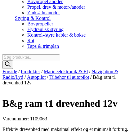
Bovpropel anoder
Propel, drev & motor-/anoder
Zink-/alu anoder
Styring & Kontrol
Bovpropeller
Hydraulisk styring
Kontrol-/styre kabler & bokse
Rat
Taps & trimplan
Products
search
Forside
/
Produkter
/
Marineelektronik & El
/
Navigation &
Radio/Lyd
/
Autopilot
/
Tilbehør til autopilot
/ B&g ram t1
drevenhed 12v
B&g ram t1 drevenhed 12v
Varenummer: 1109063
Effektiv drevenhed med maksimal effekt og et minimalt forbrug.