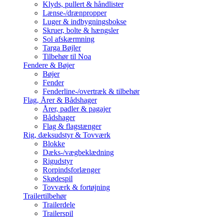
Klyds, pullert & håndlister
Lænse-/drænpropper
Luger & indbygningsbokse
Skruer, bolte & hængsler
Sol afskærmning
Targa Bøjler
Tilbehør til Noa
Fendere & Bøjer
Bøjer
Fender
Fenderline-/overtræk & tilbehør
Flag, Årer & Bådshager
Årer, padler & pagajer
Bådshager
Flag & flagstænger
Rig, dæksudstyr & Tovværk
Blokke
Dæks-/vægbeklædning
Rigudstyr
Rorpindsforlænger
Skødespil
Tovværk & fortøjning
Trailertilbehør
Trailerdele
Trailerspil