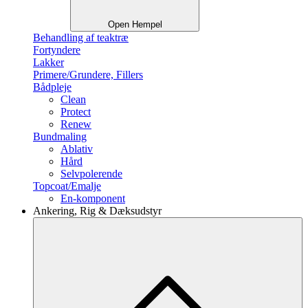
Open Hempel
Behandling af teaktræ
Fortyndere
Lakker
Primere/Grundere, Fillers
Bådpleje
Clean
Protect
Renew
Bundmaling
Ablativ
Hård
Selvpolerende
Topcoat/Emalje
En-komponent
Ankering, Rig & Dæksudstyr