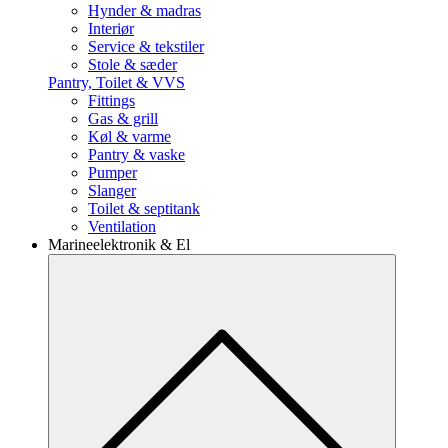
Hynder & madras
Interiør
Service & tekstiler
Stole & sæder
Pantry, Toilet & VVS
Fittings
Gas & grill
Køl & varme
Pantry & vaske
Pumper
Slanger
Toilet & septitank
Ventilation
Marineelektronik & El