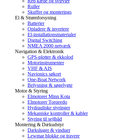
Reb kæde og svirvler
Ruller
Skuffer og monterings
El & Strømforsyning
Batterier
Opladere & invertere
El-installationsmaterialer
Digital Switching
NMEA 2000 netværk
Navigation & Elektronik
GPS-plotter & ekkolod
Motorinstrumenter
VHF & AIS
Navionics søkort
One-Boat Network
Belysning & søgelygte
Motor & Styring
Elmotorer Minn Kota
Elmotorer Torqeedo
Hydrauliske styringer
Mekaniske kontroller & kabler
Styring til sejlbåd
Montering & Dækudstyr
Dæksluger & vinduer
Lewmar blokke og travere