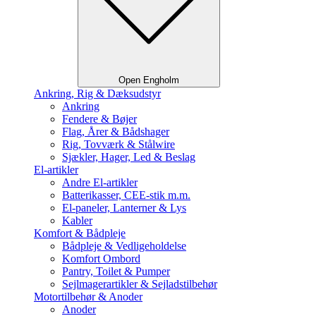
Open Engholm
Ankring, Rig & Dæksudstyr
Ankring
Fendere & Bøjer
Flag, Årer & Bådshager
Rig, Tovværk & Stålwire
Sjækler, Hager, Led & Beslag
El-artikler
Andre El-artikler
Batterikasser, CEE-stik m.m.
El-paneler, Lanterner & Lys
Kabler
Komfort & Bådpleje
Bådpleje & Vedligeholdelse
Komfort Ombord
Pantry, Toilet & Pumper
Sejlmagerartikler & Sejladstilbehør
Motortilbehør & Anoder
Anoder