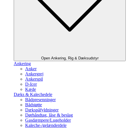
Open Ankering, Rig & Dæksudstyr
Ankering
Anker
Ankergrej
Ankerspil
D-Icer
Kæde
Dæks & Kalechedele
Bådpresenninger
Bådstøtte
Dækspåfyldninger
Dørhåndtag, låse & beslag
Gasdæmpere/Lugeholder
Kaleche-/gelænderdele