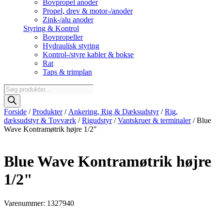
Bovpropel anoder
Propel, drev & motor-/anoder
Zink-/alu anoder
Styring & Kontrol
Bovpropeller
Hydraulisk styring
Kontrol-/styre kabler & bokse
Rat
Taps & trimplan
Products
search
Forside
/
Produkter
/
Ankering, Rig & Dæksudstyr
/
Rig,
dæksudstyr & Tovværk
/
Rigudstyr
/
Vantskruer & terminaler
/ Blue
Wave Kontramøtrik højre 1/2"
Blue Wave Kontramøtrik højre
1/2"
Varenummer: 1327940