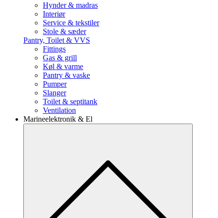
Hynder & madras
Interiør
Service & tekstiler
Stole & sæder
Pantry, Toilet & VVS
Fittings
Gas & grill
Køl & varme
Pantry & vaske
Pumper
Slanger
Toilet & septitank
Ventilation
Marineelektronik & El