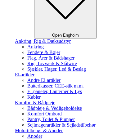
Open Engholm
Ankring, Rig & Dæksudstyr
Ankring
Fendere & Bøjer
Flag, Årer & Bådshager
Rig, Tovværk & Stålwire
Sjækler, Hager, Led & Beslag
El-artikler
Andre El-artikler
Batterikasser, CEE-stik m.m.
El-paneler, Lanterner & Lys
Kabler
Komfort & Bådpleje
Bådpleje & Vedligeholdelse
Komfort Ombord
Pantry, Toilet & Pumper
Sejlmagerartikler & Sejladstilbehør
Motortilbehør & Anoder
Anoder