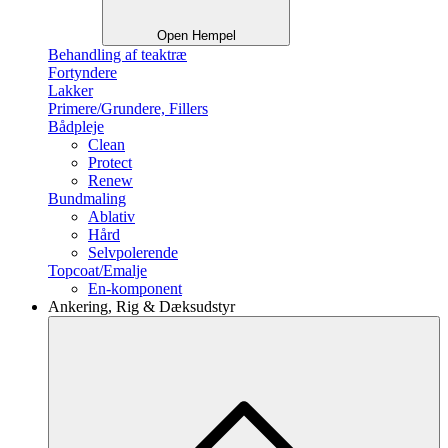
Open Hempel
Behandling af teaktræ
Fortyndere
Lakker
Primere/Grundere, Fillers
Bådpleje
Clean
Protect
Renew
Bundmaling
Ablativ
Hård
Selvpolerende
Topcoat/Emalje
En-komponent
Ankering, Rig & Dæksudstyr