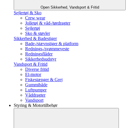
Open Sikkerhed, Vandsport & Fritid
Sejlertøj & Sko
Crew wear
Jolletøj & våd-/tørdragter
Sejlertøj
Sko & støvler
Sikkerhed & Badestiger
Bade-/stævnstiger & platform
Rednings-/svømmeveste
Redningsflåder
Sikkerhedsudstyr
Vandsport & Fritid
Diverse fritid
El-motor
Fiskestænger & Grej
Gummibåde
Luftpumper
Våddragter
Vandsport
Styring & Motortilbehør