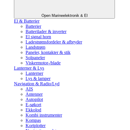
Open Marineelektronik & El
El & Batterier
Batterier
Batterilader & inverter
El signal horn
Ladestrømsfordeler & afbryder
Landstrøm
Paneler, kontakter & stik
Solpaneler
Viskermotor-/blade
Lanterner & Lys
Lanterner
Lys & lamper
Navigation & Radio/Lyd
AIS
Antenner
Autopilot
E-søkort
Ekkolod
Kombi instrumenter
Kompas
Kortplotter