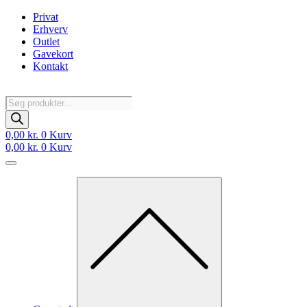
Videre
Privat
til
Erhverv
indhold
Outlet
Gavekort
Kontakt
Products
search
0,00
kr.
0
Kurv
0,00
kr.
0
Kurv