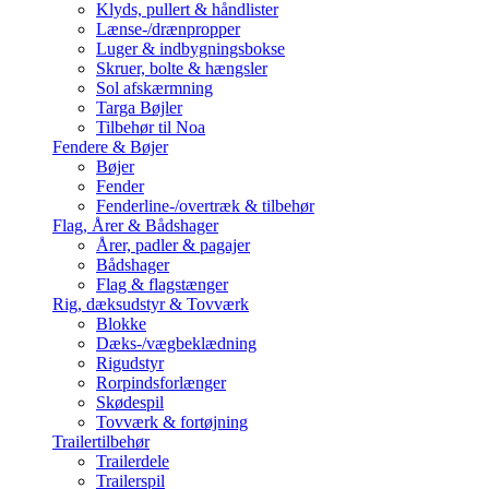
Klyds, pullert & håndlister
Lænse-/drænpropper
Luger & indbygningsbokse
Skruer, bolte & hængsler
Sol afskærmning
Targa Bøjler
Tilbehør til Noa
Fendere & Bøjer
Bøjer
Fender
Fenderline-/overtræk & tilbehør
Flag, Årer & Bådshager
Årer, padler & pagajer
Bådshager
Flag & flagstænger
Rig, dæksudstyr & Tovværk
Blokke
Dæks-/vægbeklædning
Rigudstyr
Rorpindsforlænger
Skødespil
Tovværk & fortøjning
Trailertilbehør
Trailerdele
Trailerspil