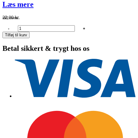
Læs mere
22,00
kr.
inkl. moms
Blue
-
+
Wave
Tilføj til kurv
Kontramøtrik
højre
Betal sikkert & trygt hos os
1/2"
antal