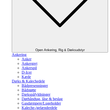
Open Ankering, Rig & Dæksudstyr
Ankering
Anker
Ankergrej
Ankerspil
D-Icer
Kæde
Dæks & Kalechedele
Bådpresenninger
Bådstøtte
Dækspåfyldninger
Dørhåndtag, låse & beslag
Gasdæmpere/Lugeholder
Kaleche-/gelænderdele