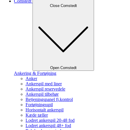
Comstedt
Close Comstedt
Open Comstedt
Ankering & Fortøjning
Anker
Ankerspil med liner
Ankerspil reservedele
Ankerspil tilbehør
Betjeningspanel fj.kontrol
Fortøjningsspil
Horisontalt ankerspil
Kæde tæller
Lodret ankerspil 20-48 fod
Lodret ankerspil 48+ fod