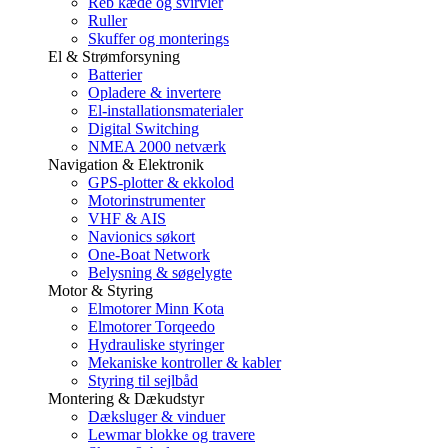
Reb kæde og svirvler
Ruller
Skuffer og monterings
El & Strømforsyning
Batterier
Opladere & invertere
El-installationsmaterialer
Digital Switching
NMEA 2000 netværk
Navigation & Elektronik
GPS-plotter & ekkolod
Motorinstrumenter
VHF & AIS
Navionics søkort
One-Boat Network
Belysning & søgelygte
Motor & Styring
Elmotorer Minn Kota
Elmotorer Torqeedo
Hydrauliske styringer
Mekaniske kontroller & kabler
Styring til sejlbåd
Montering & Dækudstyr
Dæksluger & vinduer
Lewmar blokke og travere