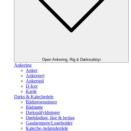
Open Ankering, Rig & Dæksudstyr
Ankering
Anker
Ankergrej
Ankerspil
D-Icer
Kæde
Dæks & Kalechedele
Bådpresenninger
Bådstøtte
Dækspåfyldninger
Dørhåndtag, låse & beslag
Gasdæmpere/Lugeholder
Kaleche-/gelænderdele