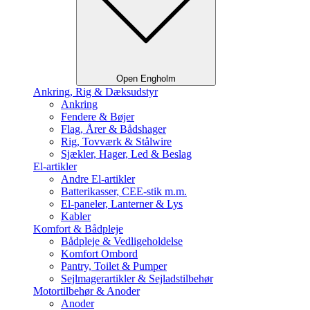
Open Engholm
Ankring, Rig & Dæksudstyr
Ankring
Fendere & Bøjer
Flag, Årer & Bådshager
Rig, Tovværk & Stålwire
Sjækler, Hager, Led & Beslag
El-artikler
Andre El-artikler
Batterikasser, CEE-stik m.m.
El-paneler, Lanterner & Lys
Kabler
Komfort & Bådpleje
Bådpleje & Vedligeholdelse
Komfort Ombord
Pantry, Toilet & Pumper
Sejlmagerartikler & Sejladstilbehør
Motortilbehør & Anoder
Anoder