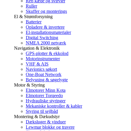
Reb kæde og svirvler
Ruller
Skuffer og monterings
El & Strømforsyning
Batterier
Opladere & invertere
El-installationsmaterialer
Digital Switching
NMEA 2000 netværk
Navigation & Elektronik
GPS-plotter & ekkolod
Motorinstrumenter
VHF & AIS
Navionics søkort
One-Boat Network
Belysning & søgelygte
Motor & Styring
Elmotorer Minn Kota
Elmotorer Torqeedo
Hydrauliske styringer
Mekaniske kontroller & kabler
Styring til sejlbåd
Montering & Dækudstyr
Dæksluger & vinduer
Lewmar blokke og travere