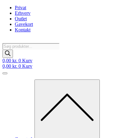
Videre
Privat
til
Erhverv
indhold
Outlet
Gavekort
Kontakt
Products
search
0,00
kr.
0
Kurv
0,00
kr.
0
Kurv