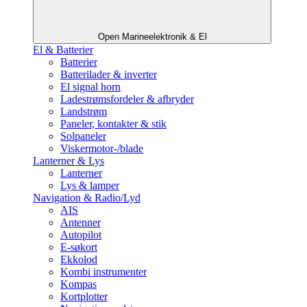
Open Marineelektronik & El
El & Batterier
Batterier
Batterilader & inverter
El signal horn
Ladestrømsfordeler & afbryder
Landstrøm
Paneler, kontakter & stik
Solpaneler
Viskermotor-/blade
Lanterner & Lys
Lanterner
Lys & lamper
Navigation & Radio/Lyd
AIS
Antenner
Autopilot
E-søkort
Ekkolod
Kombi instrumenter
Kompas
Kortplotter