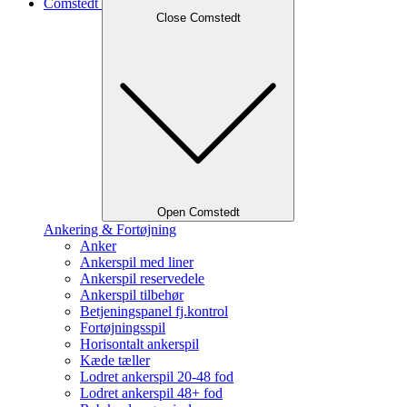
Comstedt
Close Comstedt
Open Comstedt
Ankering & Fortøjning
Anker
Ankerspil med liner
Ankerspil reservedele
Ankerspil tilbehør
Betjeningspanel fj.kontrol
Fortøjningsspil
Horisontalt ankerspil
Kæde tæller
Lodret ankerspil 20-48 fod
Lodret ankerspil 48+ fod