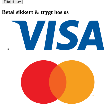
tech
Tilføj til kurv
Brytare
off-
Betal sikkert & trygt hos os
on-
(on)
1pol
LED
antal