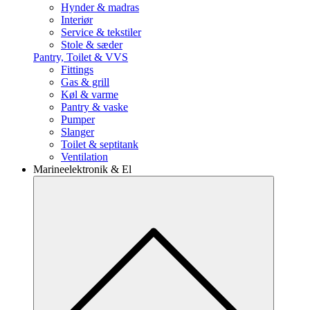
Hynder & madras
Interiør
Service & tekstiler
Stole & sæder
Pantry, Toilet & VVS
Fittings
Gas & grill
Køl & varme
Pantry & vaske
Pumper
Slanger
Toilet & septitank
Ventilation
Marineelektronik & El