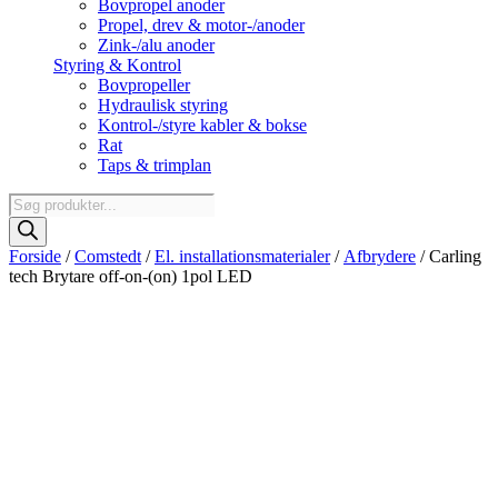
Bovpropel anoder
Propel, drev & motor-/anoder
Zink-/alu anoder
Styring & Kontrol
Bovpropeller
Hydraulisk styring
Kontrol-/styre kabler & bokse
Rat
Taps & trimplan
Products
search
Forside
/
Comstedt
/
El. installationsmaterialer
/
Afbrydere
/ Carling
tech Brytare off-on-(on) 1pol LED