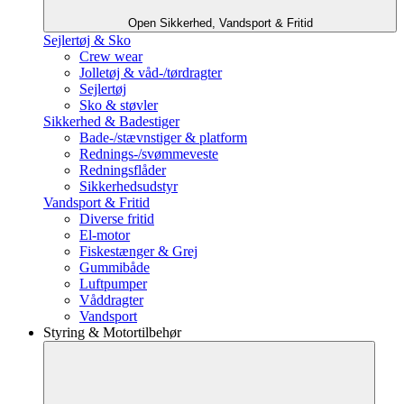
Open Sikkerhed, Vandsport & Fritid
Sejlertøj & Sko
Crew wear
Jolletøj & våd-/tørdragter
Sejlertøj
Sko & støvler
Sikkerhed & Badestiger
Bade-/stævnstiger & platform
Rednings-/svømmeveste
Redningsflåder
Sikkerhedsudstyr
Vandsport & Fritid
Diverse fritid
El-motor
Fiskestænger & Grej
Gummibåde
Luftpumper
Våddragter
Vandsport
Styring & Motortilbehør