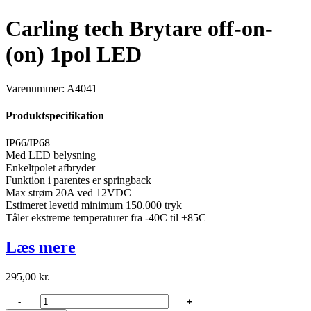
Carling tech Brytare off-on-
(on) 1pol LED
Varenummer: A4041
Produktspecifikation
IP66/IP68
Med LED belysning
Enkeltpolet afbryder
Funktion i parentes er springback
Max strøm 20A ved 12VDC
Estimeret levetid minimum 150.000 tryk
Tåler ekstreme temperaturer fra -40C til +85C
Læs mere
295,00
kr.
Carling
-
+