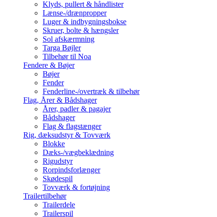
Klyds, pullert & håndlister
Lænse-/drænpropper
Luger & indbygningsbokse
Skruer, bolte & hængsler
Sol afskærmning
Targa Bøjler
Tilbehør til Noa
Fendere & Bøjer
Bøjer
Fender
Fenderline-/overtræk & tilbehør
Flag, Årer & Bådshager
Årer, padler & pagajer
Bådshager
Flag & flagstænger
Rig, dæksudstyr & Tovværk
Blokke
Dæks-/vægbeklædning
Rigudstyr
Rorpindsforlænger
Skødespil
Tovværk & fortøjning
Trailertilbehør
Trailerdele
Trailerspil