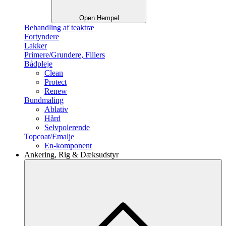
Open Hempel
Behandling af teaktræ
Fortyndere
Lakker
Primere/Grundere, Fillers
Bådpleje
Clean
Protect
Renew
Bundmaling
Ablativ
Hård
Selvpolerende
Topcoat/Emalje
En-komponent
Ankering, Rig & Dæksudstyr