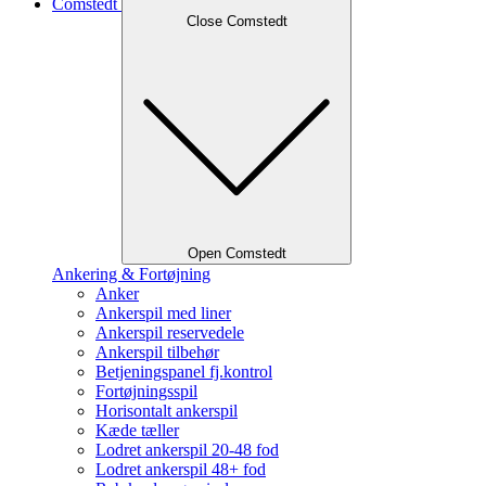
Comstedt
Close Comstedt
Open Comstedt
Ankering & Fortøjning
Anker
Ankerspil med liner
Ankerspil reservedele
Ankerspil tilbehør
Betjeningspanel fj.kontrol
Fortøjningsspil
Horisontalt ankerspil
Kæde tæller
Lodret ankerspil 20-48 fod
Lodret ankerspil 48+ fod