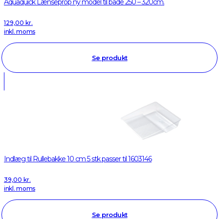
Aquaquick Lænseprop ny model til både 250 – 320cm.
129,00
kr.
inkl. moms
Se produkt
Indlæg til Rullebakke 10 cm 5 stk passer til 1603146
39,00
kr.
inkl. moms
Se produkt