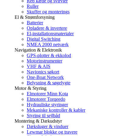
Reb kæde og svirvler
Ruller
Skuffer og monterings
El & Strømforsyning
Batterier
Opladere & invertere
El-installationsmaterialer
Digital Switching
NMEA 2000 netværk
Navigation & Elektronik
GPS-plotter & ekkolod
Motorinstrumenter
VHF & AIS
Navionics søkort
One-Boat Network
Belysning & søgelygte
Motor & Styring
Elmotorer Minn Kota
Elmotorer Torqeedo
Hydrauliske styringer
Mekaniske kontroller & kabler
Styring til sejlbåd
Montering & Dækudstyr
Dæksluger & vinduer
Lewmar blokke og travere