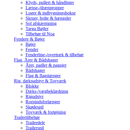
Klyds, pullert & håndlister
Lænse-/drænpropper
Luger & indbygningsbokse
Skruer, bolte & hængsler
Sol afskærmning
Targa Bøjler
Tilbehør til Noa
Fendere & Bøjer
Bøjer
Fender
Fenderline-/overtræk & tilbehør
Flag, Årer & Bådshager
Årer, padler & pagajer
Bådshager
Flag & flagstænger
Rig, dæksudstyr & Tovværk
Blokke
Dæks-/vægbeklædning
Rigudstyr
Rorpindsforlænger
Skødespil
Tovværk & fortøjning
Trailertilbehør
Trailerdele
Trailerspil