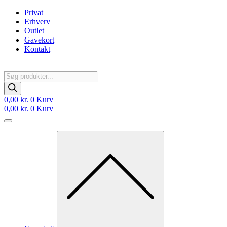
Videre
Privat
til
Erhverv
indhold
Outlet
Gavekort
Kontakt
Products
search
0,00
kr.
0
Kurv
0,00
kr.
0
Kurv