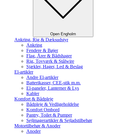
Open Engholm
Ankring, Rig & Dæksudstyr
Ankring
Fendere & Bøjer
Flag, Årer & Bådshager
Rig, Tovværk & Stålwire
Sjækler, Hager, Led & Beslag
El-artikler
Andre El-artikler
Batterikasser, CEE-stik m.m.
El-paneler, Lanterner & Lys
Kabler
Komfort & Bådpleje
Bådpleje & Vedligeholdelse
Komfort Ombord
Pantry, Toilet & Pumper
Sejlmagerartikler & Sejladstilbehør
Motortilbehør & Anoder
Anoder