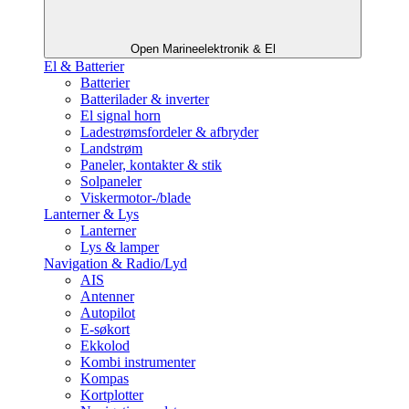
Open Marineelektronik & El
El & Batterier
Batterier
Batterilader & inverter
El signal horn
Ladestrømsfordeler & afbryder
Landstrøm
Paneler, kontakter & stik
Solpaneler
Viskermotor-/blade
Lanterner & Lys
Lanterner
Lys & lamper
Navigation & Radio/Lyd
AIS
Antenner
Autopilot
E-søkort
Ekkolod
Kombi instrumenter
Kompas
Kortplotter