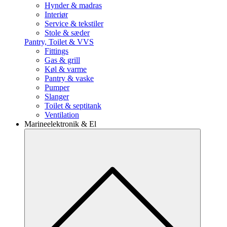
Hynder & madras
Interiør
Service & tekstiler
Stole & sæder
Pantry, Toilet & VVS
Fittings
Gas & grill
Køl & varme
Pantry & vaske
Pumper
Slanger
Toilet & septitank
Ventilation
Marineelektronik & El