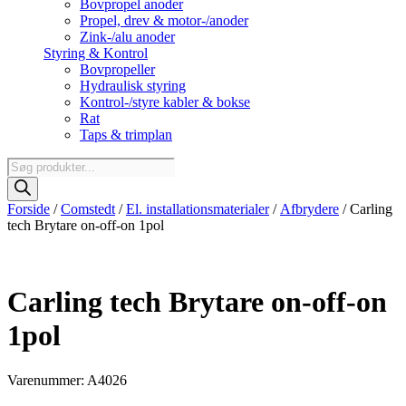
Bovpropel anoder
Propel, drev & motor-/anoder
Zink-/alu anoder
Styring & Kontrol
Bovpropeller
Hydraulisk styring
Kontrol-/styre kabler & bokse
Rat
Taps & trimplan
Products
search
Forside
/
Comstedt
/
El. installationsmaterialer
/
Afbrydere
/ Carling
tech Brytare on-off-on 1pol
Carling tech Brytare on-off-on
1pol
Varenummer: A4026