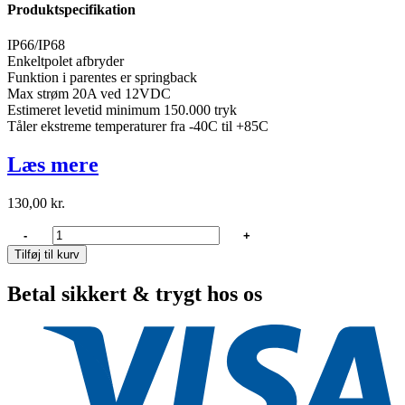
Produktspecifikation
IP66/IP68
Enkeltpolet afbryder
Funktion i parentes er springback
Max strøm 20A ved 12VDC
Estimeret levetid minimum 150.000 tryk
Tåler ekstreme temperaturer fra -40C til +85C
Læs mere
130,00
kr.
Carling
-
+
tech
Tilføj til kurv
Brytare
on-
Betal sikkert & trygt hos os
off-
on
1pol
antal