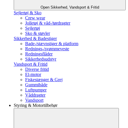
Open Sikkerhed, Vandsport & Fritid
Sejlertøj & Sko
Crew wear
Jolletøj & våd-/tørdragter
Sejlertøj
Sko & støvler
Sikkerhed & Badestiger
Bade-/stævnstiger & platform
Rednings-/svømmeveste
Redningsflåder
Sikkerhedsudstyr
Vandsport & Fritid
Diverse fritid
El-motor
Fiskestænger & Grej
Gummibåde
Luftpumper
Våddragter
Vandsport
Styring & Motortilbehør