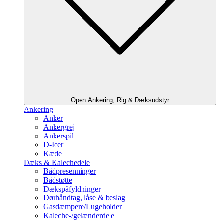
Open Ankering, Rig & Dæksudstyr
Ankering
Anker
Ankergrej
Ankerspil
D-Icer
Kæde
Dæks & Kalechedele
Bådpresenninger
Bådstøtte
Dækspåfyldninger
Dørhåndtag, låse & beslag
Gasdæmpere/Lugeholder
Kaleche-/gelænderdele