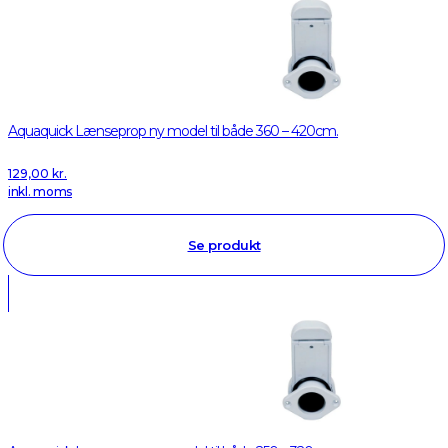
Aquaquick Lænseprop ny model til både 360 – 420cm.
129,00
kr.
inkl. moms
Se produkt