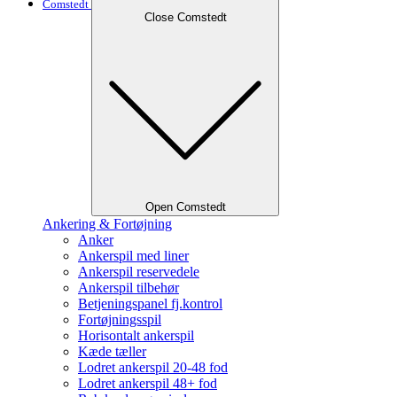
Comstedt
Close Comstedt
Open Comstedt
Ankering & Fortøjning
Anker
Ankerspil med liner
Ankerspil reservedele
Ankerspil tilbehør
Betjeningspanel fj.kontrol
Fortøjningsspil
Horisontalt ankerspil
Kæde tæller
Lodret ankerspil 20-48 fod
Lodret ankerspil 48+ fod