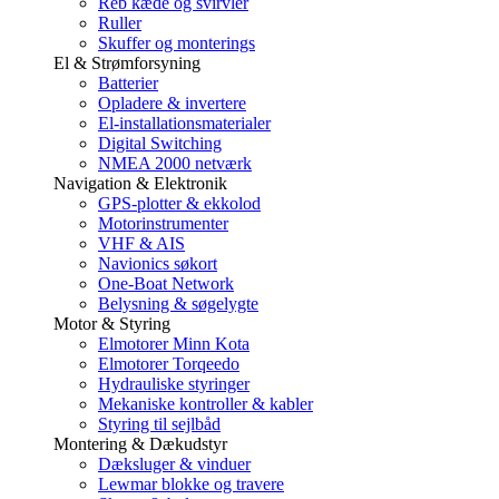
Reb kæde og svirvler
Ruller
Skuffer og monterings
El & Strømforsyning
Batterier
Opladere & invertere
El-installationsmaterialer
Digital Switching
NMEA 2000 netværk
Navigation & Elektronik
GPS-plotter & ekkolod
Motorinstrumenter
VHF & AIS
Navionics søkort
One-Boat Network
Belysning & søgelygte
Motor & Styring
Elmotorer Minn Kota
Elmotorer Torqeedo
Hydrauliske styringer
Mekaniske kontroller & kabler
Styring til sejlbåd
Montering & Dækudstyr
Dæksluger & vinduer
Lewmar blokke og travere