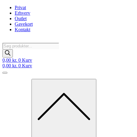
Videre
Privat
til
Erhverv
indhold
Outlet
Gavekort
Kontakt
Products
search
0,00
kr.
0
Kurv
0,00
kr.
0
Kurv