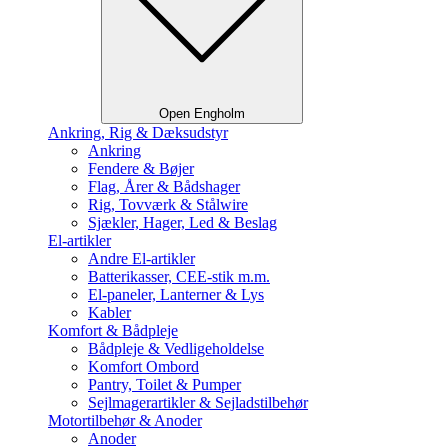
Open Engholm
Ankring, Rig & Dæksudstyr
Ankring
Fendere & Bøjer
Flag, Årer & Bådshager
Rig, Tovværk & Stålwire
Sjækler, Hager, Led & Beslag
El-artikler
Andre El-artikler
Batterikasser, CEE-stik m.m.
El-paneler, Lanterner & Lys
Kabler
Komfort & Bådpleje
Bådpleje & Vedligeholdelse
Komfort Ombord
Pantry, Toilet & Pumper
Sejlmagerartikler & Sejladstilbehør
Motortilbehør & Anoder
Anoder