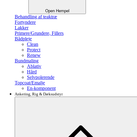
Open Hempel
Behandling af teaktræ
Fortyndere
Lakker
Primere/Grundere, Fillers
Bådpleje
Clean
Protect
Renew
Bundmaling
Ablativ
Hård
Selvpolerende
Topcoat/Emalje
En-komponent
Ankering, Rig & Dæksudstyr