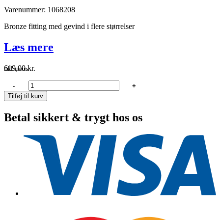
Varenummer: 1068208
Bronze fitting med gevind i flere størrelser
Læs mere
619,00
kr.
inkl. moms
Guidi
-
+
Brystnippel
Tilføj til kurv
2
1/2"
Betal sikkert & trygt hos os
bronze
antal