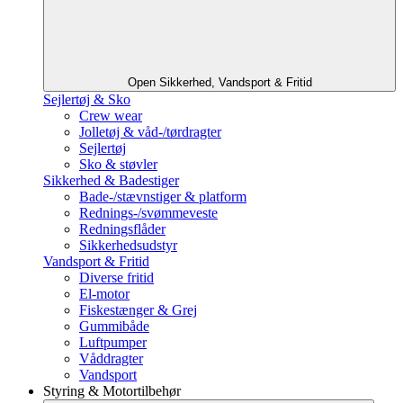
Open Sikkerhed, Vandsport & Fritid
Sejlertøj & Sko
Crew wear
Jolletøj & våd-/tørdragter
Sejlertøj
Sko & støvler
Sikkerhed & Badestiger
Bade-/stævnstiger & platform
Rednings-/svømmeveste
Redningsflåder
Sikkerhedsudstyr
Vandsport & Fritid
Diverse fritid
El-motor
Fiskestænger & Grej
Gummibåde
Luftpumper
Våddragter
Vandsport
Styring & Motortilbehør