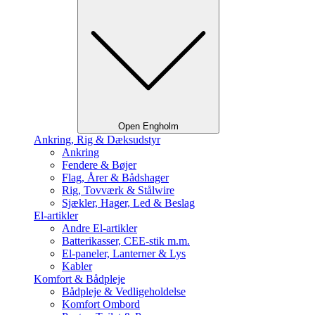
Open Engholm
Ankring, Rig & Dæksudstyr
Ankring
Fendere & Bøjer
Flag, Årer & Bådshager
Rig, Tovværk & Stålwire
Sjækler, Hager, Led & Beslag
El-artikler
Andre El-artikler
Batterikasser, CEE-stik m.m.
El-paneler, Lanterner & Lys
Kabler
Komfort & Bådpleje
Bådpleje & Vedligeholdelse
Komfort Ombord