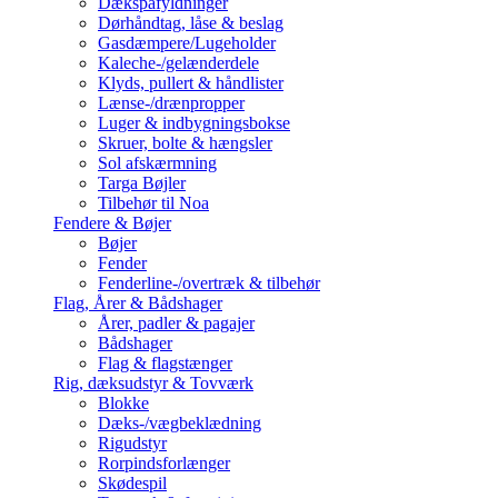
Dækspåfyldninger
Dørhåndtag, låse & beslag
Gasdæmpere/Lugeholder
Kaleche-/gelænderdele
Klyds, pullert & håndlister
Lænse-/drænpropper
Luger & indbygningsbokse
Skruer, bolte & hængsler
Sol afskærmning
Targa Bøjler
Tilbehør til Noa
Fendere & Bøjer
Bøjer
Fender
Fenderline-/overtræk & tilbehør
Flag, Årer & Bådshager
Årer, padler & pagajer
Bådshager
Flag & flagstænger
Rig, dæksudstyr & Tovværk
Blokke
Dæks-/vægbeklædning
Rigudstyr
Rorpindsforlænger
Skødespil