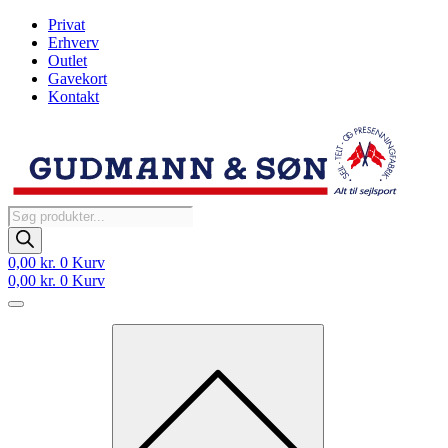
Videre
Privat
til
Erhverv
indhold
Outlet
Gavekort
Kontakt
Products
search
0,00
kr.
0
Kurv
0,00
kr.
0
Kurv