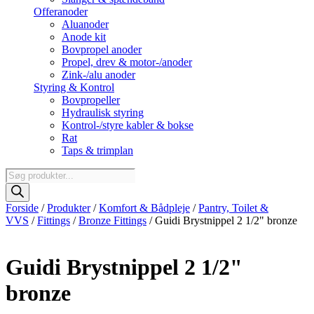
Offeranoder
Aluanoder
Anode kit
Bovpropel anoder
Propel, drev & motor-/anoder
Zink-/alu anoder
Styring & Kontrol
Bovpropeller
Hydraulisk styring
Kontrol-/styre kabler & bokse
Rat
Taps & trimplan
Products
search
Forside
/
Produkter
/
Komfort & Bådpleje
/
Pantry, Toilet &
VVS
/
Fittings
/
Bronze Fittings
/ Guidi Brystnippel 2 1/2" bronze
Guidi Brystnippel 2 1/2"
bronze