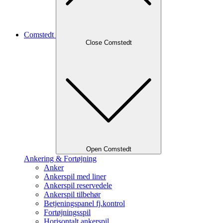
Comstedt
Close Comstedt
Open Comstedt
Ankering & Fortøjning
Anker
Ankerspil med liner
Ankerspil reservedele
Ankerspil tilbehør
Betjeningspanel fj.kontrol
Fortøjningsspil
Horisontalt ankerspil