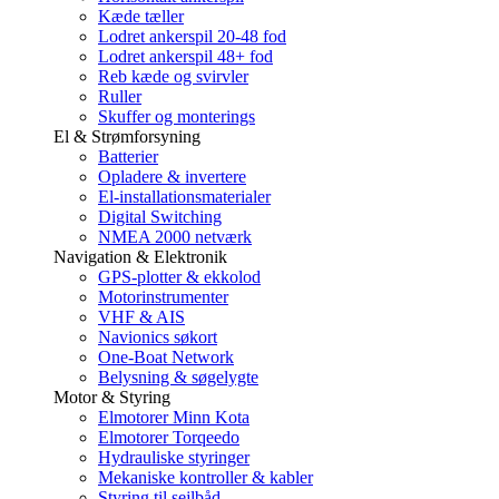
Kæde tæller
Lodret ankerspil 20-48 fod
Lodret ankerspil 48+ fod
Reb kæde og svirvler
Ruller
Skuffer og monterings
El & Strømforsyning
Batterier
Opladere & invertere
El-installationsmaterialer
Digital Switching
NMEA 2000 netværk
Navigation & Elektronik
GPS-plotter & ekkolod
Motorinstrumenter
VHF & AIS
Navionics søkort
One-Boat Network
Belysning & søgelygte
Motor & Styring
Elmotorer Minn Kota
Elmotorer Torqeedo
Hydrauliske styringer
Mekaniske kontroller & kabler
Styring til sejlbåd