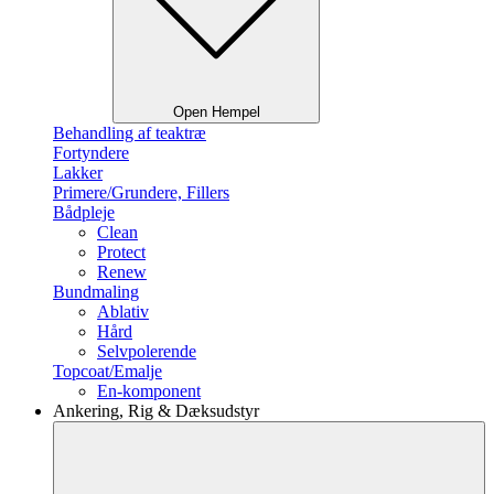
Open Hempel
Behandling af teaktræ
Fortyndere
Lakker
Primere/Grundere, Fillers
Bådpleje
Clean
Protect
Renew
Bundmaling
Ablativ
Hård
Selvpolerende
Topcoat/Emalje
En-komponent
Ankering, Rig & Dæksudstyr