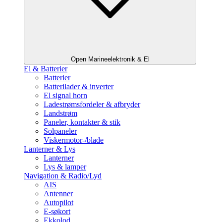
Open Marineelektronik & El
El & Batterier
Batterier
Batterilader & inverter
El signal horn
Ladestrømsfordeler & afbryder
Landstrøm
Paneler, kontakter & stik
Solpaneler
Viskermotor-/blade
Lanterner & Lys
Lanterner
Lys & lamper
Navigation & Radio/Lyd
AIS
Antenner
Autopilot
E-søkort
Ekkolod