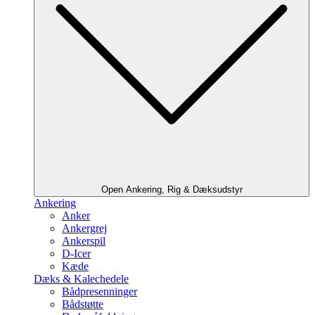
Open Ankering, Rig & Dæksudstyr
Ankering
Anker
Ankergrej
Ankerspil
D-Icer
Kæde
Dæks & Kalechedele
Bådpresenninger
Bådstøtte