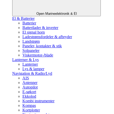
Open Marineelektronik & El
El & Batterier
Batterier
Batterilader & inverter
El signal horn
Ladestrømsfordeler & afbryder
Landstrøm
Paneler, kontakter & stik
Solpaneler
Viskermotor-/blade
Lanterner & Lys
Lanterner
Lys & lamper
Navigation & Radio/Lyd
AIS
Antenner
Autopilot
E-søkort
Ekkolod
Kombi instrumenter
Kompas
Kortplotter