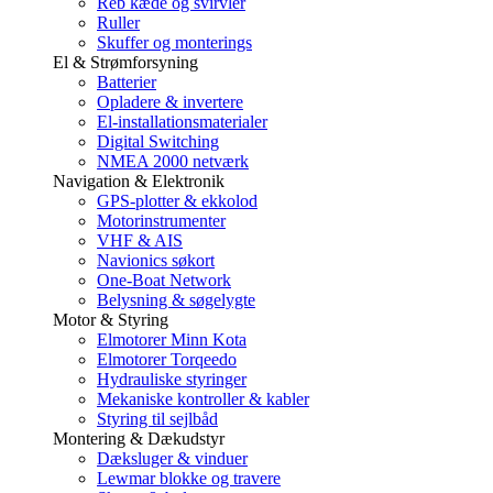
Reb kæde og svirvler
Ruller
Skuffer og monterings
El & Strømforsyning
Batterier
Opladere & invertere
El-installationsmaterialer
Digital Switching
NMEA 2000 netværk
Navigation & Elektronik
GPS-plotter & ekkolod
Motorinstrumenter
VHF & AIS
Navionics søkort
One-Boat Network
Belysning & søgelygte
Motor & Styring
Elmotorer Minn Kota
Elmotorer Torqeedo
Hydrauliske styringer
Mekaniske kontroller & kabler
Styring til sejlbåd
Montering & Dækudstyr
Dæksluger & vinduer
Lewmar blokke og travere