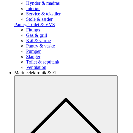
Hynder & madras
Interiør
Service & tekstiler
Stole & sæder
Pantry, Toilet & VVS
Fittings
Gas & grill
Køl & varme
Pantry & vaske
Pumper
Slanger
Toilet & septitank
Ventilation
Marineelektronik & El