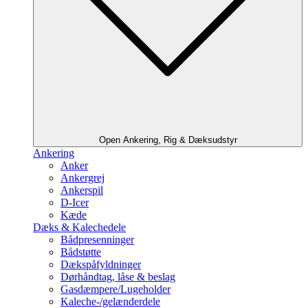
Open Ankering, Rig & Dæksudstyr
Ankering
Anker
Ankergrej
Ankerspil
D-Icer
Kæde
Dæks & Kalechedele
Bådpresenninger
Bådstøtte
Dækspåfyldninger
Dørhåndtag, låse & beslag
Gasdæmpere/Lugeholder
Kaleche-/gelænderdele