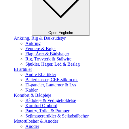
Open Engholm
Ankring, Rig & Dæksudstyr
Ankring
Fendere & Bøjer
Flag, Årer & Bådshager
Rig, Tovværk & Stålwire
Sjækler, Hager, Led & Beslag
El-artikler
Andre El-artikler
Batterikasser, CEE-stik m.m.
El-paneler, Lanterner & Lys
Kabler
Komfort & Bådpleje
Bådpleje & Vedligeholdelse
Komfort Ombord
Pantry, Toilet & Pumper
Sejlmagerartikler & Sejladstilbehør
Motortilbehør & Anoder
Anoder