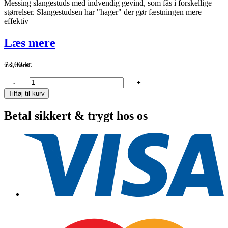
Messing slangestuds med indvendig gevind, som fås i forskellige
størrelser. Slangestudsen har "hager" der gør fæstningen mere
effektiv
Læs mere
73,00
kr.
inkl. moms
Guidi
-
+
Slangestuds
Tilføj til kurv
ind.g
1"
Betal sikkert & trygt hos os
x
25mm
antal