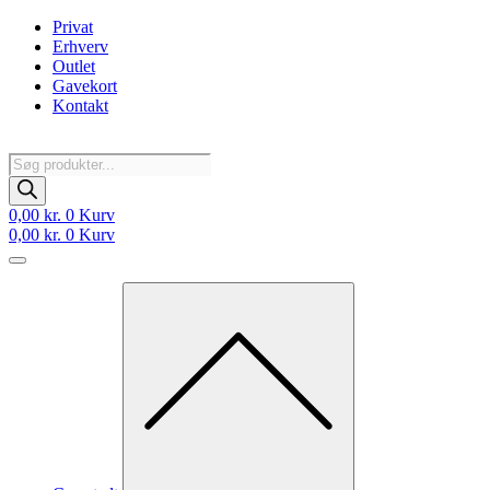
Videre
Privat
til
Erhverv
indhold
Outlet
Gavekort
Kontakt
Products
search
0,00
kr.
0
Kurv
0,00
kr.
0
Kurv