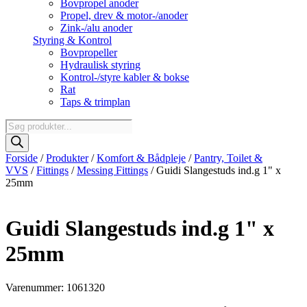
Bovpropel anoder
Propel, drev & motor-/anoder
Zink-/alu anoder
Styring & Kontrol
Bovpropeller
Hydraulisk styring
Kontrol-/styre kabler & bokse
Rat
Taps & trimplan
Products
search
Forside
/
Produkter
/
Komfort & Bådpleje
/
Pantry, Toilet &
VVS
/
Fittings
/
Messing Fittings
/ Guidi Slangestuds ind.g 1" x
25mm
Guidi Slangestuds ind.g 1" x
25mm
Varenummer: 1061320