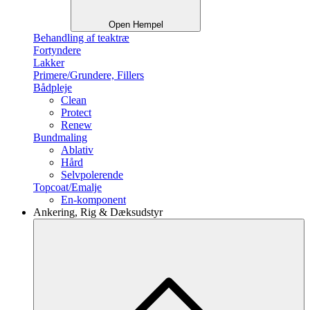
Open Hempel
Behandling af teaktræ
Fortyndere
Lakker
Primere/Grundere, Fillers
Bådpleje
Clean
Protect
Renew
Bundmaling
Ablativ
Hård
Selvpolerende
Topcoat/Emalje
En-komponent
Ankering, Rig & Dæksudstyr