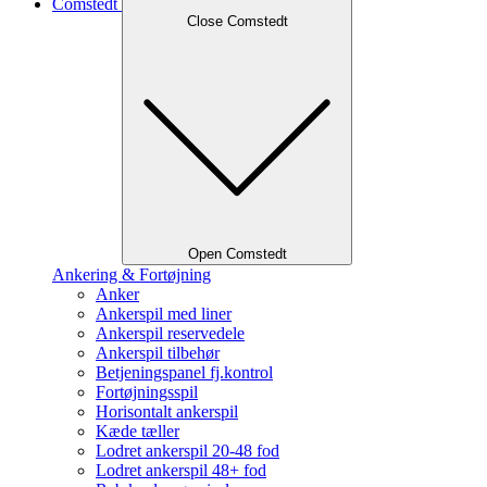
Comstedt
Close Comstedt
Open Comstedt
Ankering & Fortøjning
Anker
Ankerspil med liner
Ankerspil reservedele
Ankerspil tilbehør
Betjeningspanel fj.kontrol
Fortøjningsspil
Horisontalt ankerspil
Kæde tæller
Lodret ankerspil 20-48 fod
Lodret ankerspil 48+ fod