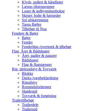
Klyds, pullert & håndlister
Lænse-/drænpropper
Luger & indbygningsbokse
Skruer, bolte & hængsler
Sol afskærmning
Targa Bøjler
Tilbehør til Noa
Fendere & Bøjer
Bøjer
Fender
Fenderline-/overtræk & tilbehør
Flag, Årer & Bådshager
Årer, padler & pagajer
Bådshager
Flag & flagstænger
Rig, dæksudstyr & Tovværk
Blokke
Dæks-/vægbeklædning
Rigudstyr
Rorpindsforlænger
Skødespil
Tovværk & fortøjning
Trailertilbehør
Trailerdele
Trailerspil