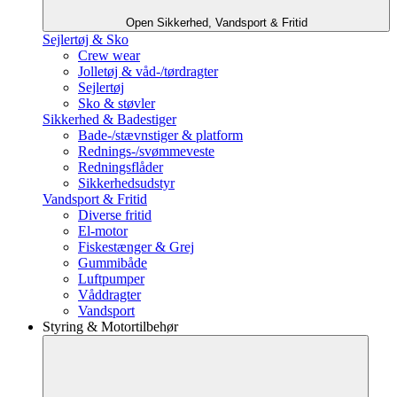
Open Sikkerhed, Vandsport & Fritid
Sejlertøj & Sko
Crew wear
Jolletøj & våd-/tørdragter
Sejlertøj
Sko & støvler
Sikkerhed & Badestiger
Bade-/stævnstiger & platform
Rednings-/svømmeveste
Redningsflåder
Sikkerhedsudstyr
Vandsport & Fritid
Diverse fritid
El-motor
Fiskestænger & Grej
Gummibåde
Luftpumper
Våddragter
Vandsport
Styring & Motortilbehør