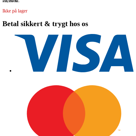
75,00
kr.
inkl. moms
Ikke på lager
Betal sikkert & trygt hos os