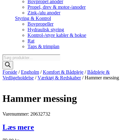
Bovpropel anoder
Propel, drev & motor-/anoder
Zink-/alu anoder
Styring & Kontrol
Bovpropeller
Hydraulisk styring
Kontrol-/styre kabler & bokse
Rat
Taps & trimplan
Products
search
Forside
/
Engholm
/
Komfort & Bådpleje
/
Bådpleje &
Vedligeholdelse
/
Værktøj & Redskaber
/ Hammer messing
Hammer messing
Varenummer: 20632732
Læs mere