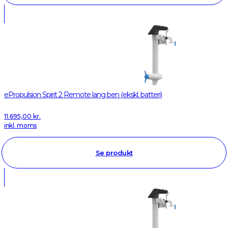
ePropulsion Spirit 2 Remote lang ben (ekskl. batteri)
11.695,00
kr.
inkl. moms
Se produkt