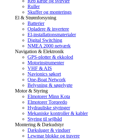
Reb kæde og svirvler
Ruller
Skuffer og monterings
El & Strømforsyning
Batterier
Opladere & invertere
El-installationsmaterialer
Digital Switching
NMEA 2000 netværk
Navigation & Elektronik
GPS-plotter & ekkolod
Motorinstrumenter
VHF & AIS
Navionics søkort
One-Boat Network
Belysning & søgelygte
Motor & Styring
Elmotorer Minn Kota
Elmotorer Torqeedo
Hydrauliske styringer
Mekaniske kontroller & kabler
Styring til sejlbåd
Montering & Dækudstyr
Dæksluger & vinduer
Lewmar blokke og travere