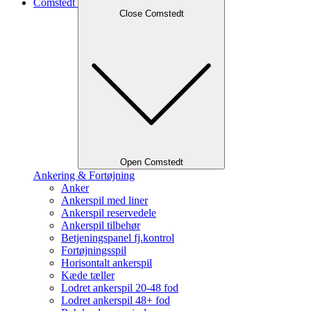
Comstedt
Close Comstedt
Open Comstedt
Ankering & Fortøjning
Anker
Ankerspil med liner
Ankerspil reservedele
Ankerspil tilbehør
Betjeningspanel fj.kontrol
Fortøjningsspil
Horisontalt ankerspil
Kæde tæller
Lodret ankerspil 20-48 fod
Lodret ankerspil 48+ fod