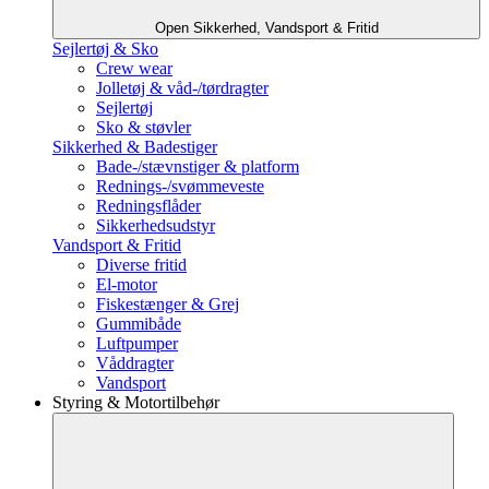
Open Sikkerhed, Vandsport & Fritid
Sejlertøj & Sko
Crew wear
Jolletøj & våd-/tørdragter
Sejlertøj
Sko & støvler
Sikkerhed & Badestiger
Bade-/stævnstiger & platform
Rednings-/svømmeveste
Redningsflåder
Sikkerhedsudstyr
Vandsport & Fritid
Diverse fritid
El-motor
Fiskestænger & Grej
Gummibåde
Luftpumper
Våddragter
Vandsport
Styring & Motortilbehør