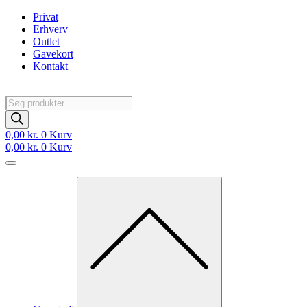
Videre
Privat
til
Erhverv
indhold
Outlet
Gavekort
Kontakt
Products
search
0,00
kr.
0
Kurv
0,00
kr.
0
Kurv