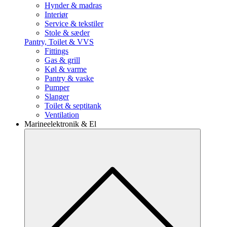
Hynder & madras
Interiør
Service & tekstiler
Stole & sæder
Pantry, Toilet & VVS
Fittings
Gas & grill
Køl & varme
Pantry & vaske
Pumper
Slanger
Toilet & septitank
Ventilation
Marineelektronik & El