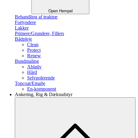
Open Hempel
Behandling af teaktræ
Fortyndere
Lakker
Primere/Grundere, Fillers
Bådpleje
Clean
Protect
Renew
Bundmaling
Ablativ
Hård
Selvpolerende
Topcoat/Emalje
En-komponent
Ankering, Rig & Dæksudstyr