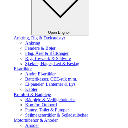
Open Engholm
Ankring, Rig & Dæksudstyr
Ankring
Fendere & Bøjer
Flag, Årer & Bådshager
Rig, Tovværk & Stålwire
Sjækler, Hager, Led & Beslag
El-artikler
Andre El-artikler
Batterikasser, CEE-stik m.m.
El-paneler, Lanterner & Lys
Kabler
Komfort & Bådpleje
Bådpleje & Vedligeholdelse
Komfort Ombord
Pantry, Toilet & Pumper
Sejlmagerartikler & Sejladstilbehør
Motortilbehør & Anoder
Anoder