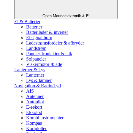
Open Marineelektronik & El
El & Batterier
Batterier
Batterilader & inverter
El signal horn
Ladestrømsfordeler & afbryder
Landstrøm
Paneler, kontakter & stik
Solpaneler
Viskermotor-/blade
Lanterner & Lys
Lanterner
Lys & lamper
Navigation & Radio/Lyd
AIS
Antenner
Autopilot
E-søkort
Ekkolod
Kombi instrumenter
Kompas
Kortplotter