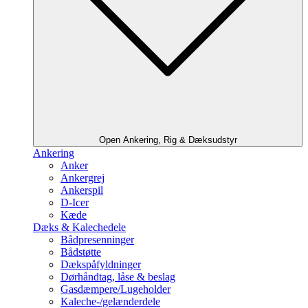
Open Ankering, Rig & Dæksudstyr
Ankering
Anker
Ankergrej
Ankerspil
D-Icer
Kæde
Dæks & Kalechedele
Bådpresenninger
Bådstøtte
Dækspåfyldninger
Dørhåndtag, låse & beslag
Gasdæmpere/Lugeholder
Kaleche-/gelænderdele