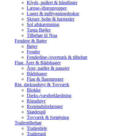
Klyds, pullert & håndlister
Lænse-/drænpropper
Luger & indbygningsbokse
Skruer, bolte & hængsler
Sol afskærmning
Targa Bøjler
Tilbehør til Noa
Fendere & Bøjer
Bøjer
Fender
Fenderline-/overtræk & tilbehør
Flag, Årer & Bådshager
Årer, padler & pagajer
Bådshager
Flag & flagstænger
Rig, dæksudstyr & Tovværk
Blokke
Dæks-/vægbeklædning
Rigudstyr
Rorpindsforlænger
Skødespil
Tovværk & fortøjning
Trailertilbehør
Trailerdele
Trailerspil