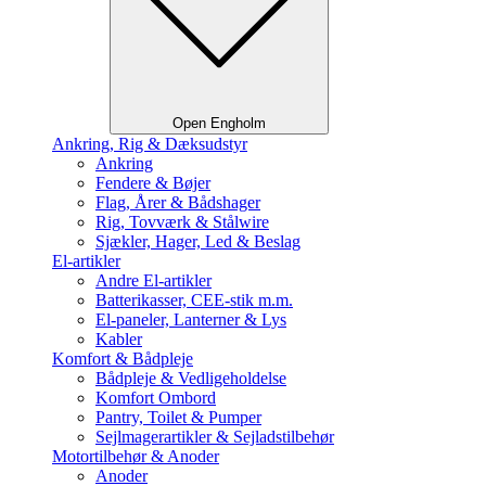
Open Engholm
Ankring, Rig & Dæksudstyr
Ankring
Fendere & Bøjer
Flag, Årer & Bådshager
Rig, Tovværk & Stålwire
Sjækler, Hager, Led & Beslag
El-artikler
Andre El-artikler
Batterikasser, CEE-stik m.m.
El-paneler, Lanterner & Lys
Kabler
Komfort & Bådpleje
Bådpleje & Vedligeholdelse
Komfort Ombord
Pantry, Toilet & Pumper
Sejlmagerartikler & Sejladstilbehør
Motortilbehør & Anoder
Anoder