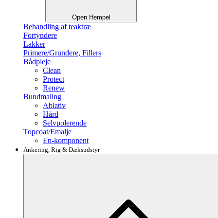
Open Hempel
Behandling af teaktræ
Fortyndere
Lakker
Primere/Grundere, Fillers
Bådpleje
Clean
Protect
Renew
Bundmaling
Ablativ
Hård
Selvpolerende
Topcoat/Emalje
En-komponent
Ankering, Rig & Dæksudstyr