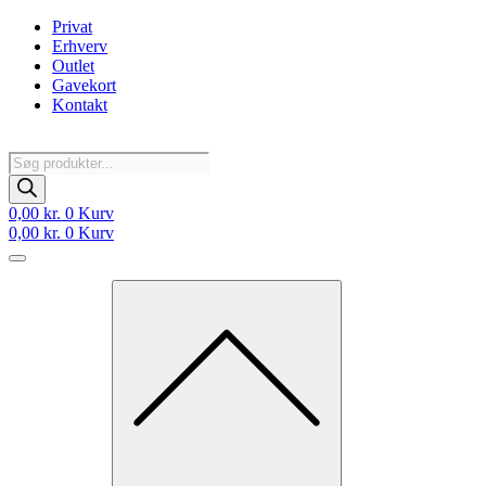
Videre
Privat
til
Erhverv
indhold
Outlet
Gavekort
Kontakt
Products
search
0,00
kr.
0
Kurv
0,00
kr.
0
Kurv