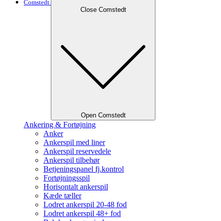
Comstedt
Close Comstedt
Open Comstedt
Ankering & Fortøjning
Anker
Ankerspil med liner
Ankerspil reservedele
Ankerspil tilbehør
Betjeningspanel fj.kontrol
Fortøjningsspil
Horisontalt ankerspil
Kæde tæller
Lodret ankerspil 20-48 fod
Lodret ankerspil 48+ fod