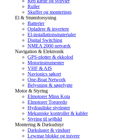
Reb kæde og svirvler
Ruller
Skuffer og monterings
El & Strømforsyning
Batterier
Opladere & invertere
El-installationsmaterialer
Digital Switching
NMEA 2000 netværk
Navigation & Elektronik
GPS-plotter & ekkolod
Motorinstrumenter
VHF & AIS
Navionics søkort
One-Boat Network
Belysning & søgelygte
Motor & Styring
Elmotorer Minn Kota
Elmotorer Torqeedo
Hydrauliske styringer
Mekaniske kontroller & kabler
Styring til sejlbåd
Montering & Dækudstyr
Dæksluger & vinduer
Lewmar blokke og travere