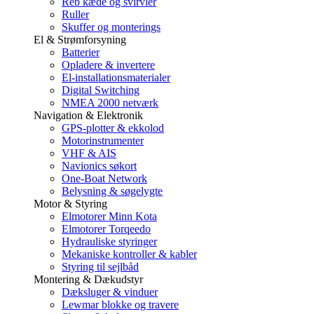
Reb kæde og svirvler
Ruller
Skuffer og monterings
El & Strømforsyning
Batterier
Opladere & invertere
El-installationsmaterialer
Digital Switching
NMEA 2000 netværk
Navigation & Elektronik
GPS-plotter & ekkolod
Motorinstrumenter
VHF & AIS
Navionics søkort
One-Boat Network
Belysning & søgelygte
Motor & Styring
Elmotorer Minn Kota
Elmotorer Torqeedo
Hydrauliske styringer
Mekaniske kontroller & kabler
Styring til sejlbåd
Montering & Dækudstyr
Dæksluger & vinduer
Lewmar blokke og travere