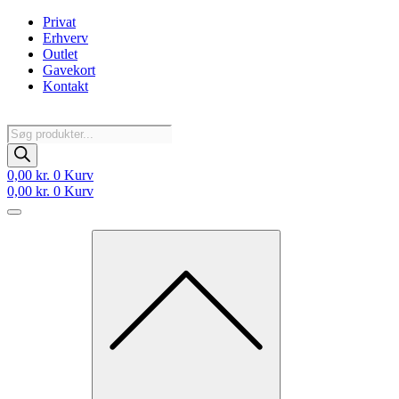
Videre
Privat
til
Erhverv
indhold
Outlet
Gavekort
Kontakt
Products
search
0,00
kr.
0
Kurv
0,00
kr.
0
Kurv