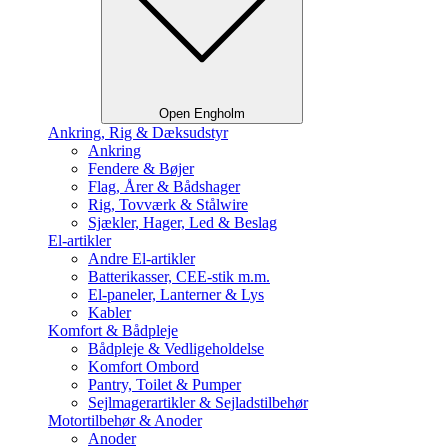
Open Engholm
Ankring, Rig & Dæksudstyr
Ankring
Fendere & Bøjer
Flag, Årer & Bådshager
Rig, Tovværk & Stålwire
Sjækler, Hager, Led & Beslag
El-artikler
Andre El-artikler
Batterikasser, CEE-stik m.m.
El-paneler, Lanterner & Lys
Kabler
Komfort & Bådpleje
Bådpleje & Vedligeholdelse
Komfort Ombord
Pantry, Toilet & Pumper
Sejlmagerartikler & Sejladstilbehør
Motortilbehør & Anoder
Anoder