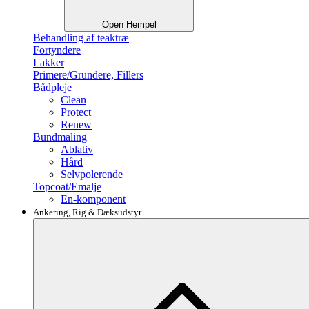
Open Hempel
Behandling af teaktræ
Fortyndere
Lakker
Primere/Grundere, Fillers
Bådpleje
Clean
Protect
Renew
Bundmaling
Ablativ
Hård
Selvpolerende
Topcoat/Emalje
En-komponent
Ankering, Rig & Dæksudstyr