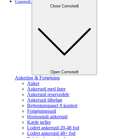
Comstedt
Close Comstedt
Open Comstedt
Ankering & Fortøjning
Anker
Ankerspil med liner
Ankerspil reservedele
Ankerspil tilbehør
Betjeningspanel fj.kontrol
Fortøjningsspil
Horisontalt ankerspil
Kæde tæller
Lodret ankerspil 20-48 fod
Lodret ankerspil 48+ fod